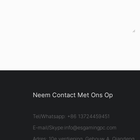
Neem Contact Met Ons Op
Tel/Whatsapp: +86 13724459451
E-mail/Skype:
info@esgamingpc.com
Adres: 10e verdieping, Gebouw A, Qiandeng