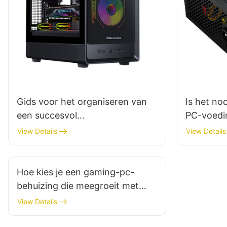
Gids voor het organiseren van
Is het no
een succesvol
PC-voedi
lanceringsevenement voor een
View Details
View Details
gaming-pc-behuizing
Hoe kies je een gaming-pc-
behuizing die meegroeit met
toekomstige upgrades?
View Details