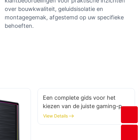
klantbeoordelingen voor praktische inzichten
over bouwkwaliteit, geluidsisolatie en
montagegemak, afgestemd op uw specifieke
behoeften.
Een complete gids voor het
kiezen van de juiste gaming-pc-
behuizing voor uw pc
View Details