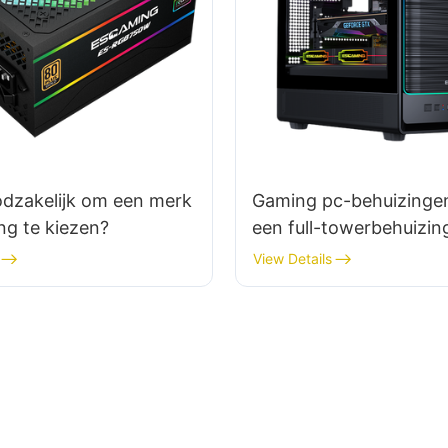
odzakelijk om een ​​merk
Gaming pc-behuizingen
ng te kiezen?
een full-towerbehuizin
noodzakelijk voor jouw
View Details
systeem?