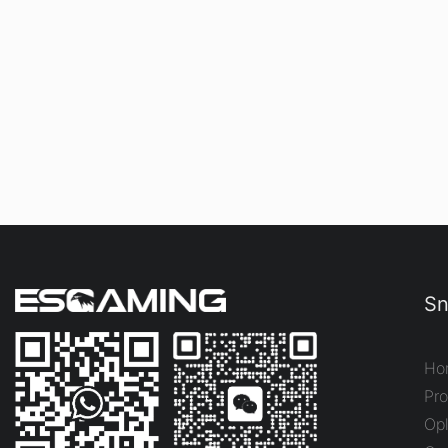
Sn
Ho
Pr
Op