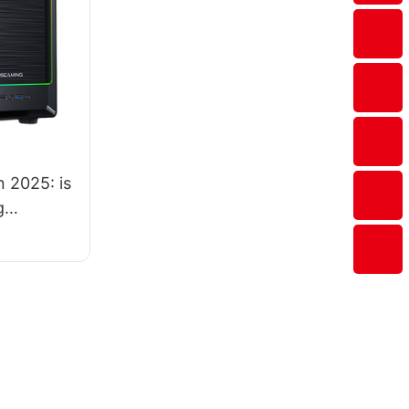
 2025: is
g
 pc-