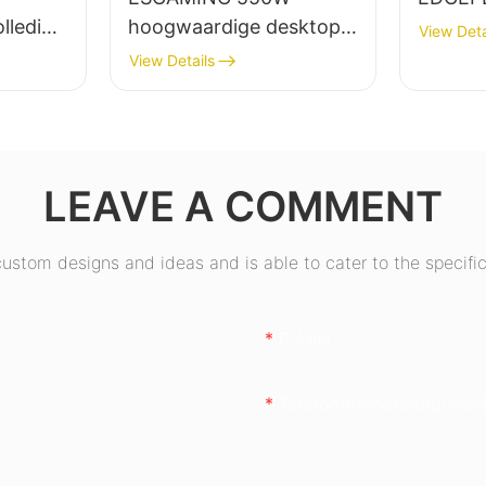
lledig
hoogwaardige desktop-
View Deta
top-pc-
pc-voeding met 85%
View Details
rendement en 80+
+
bronzen afwerking
ring
ESB550W
LEAVE A COMMENT
stom designs and ideas and is able to cater to the specific
E-Mail
Telefoon/whatsApp/wec