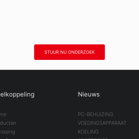
STUUR NU ONDERZOEK
elkoppeling
Nieuws
me
PC-BEHUIZING
oducten
VOEDINGSAPPARAAT
lossing
KOELING