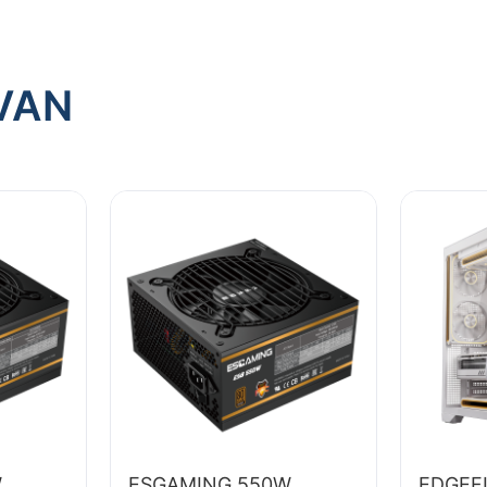
VAN
W
ESGAMING 550W
EDGEF