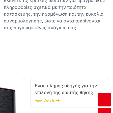
Ελέγξτε τις κριτικές πελατών για πραγματικές
πληροφορίες σχετικά με την ποιότητα
κατασκευής, την ηχομόνωση και την ευκολία
συναρμολόγησης, ώστε να ανταποκρίνονται
στις συγκεκριμένες ανάγκες σας.
Ένας πλήρης οδηγός για την
επιλογή της σωστής θήκης
gaming PC για την κατασκευή
View Details
σας​