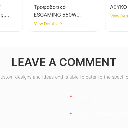
W
Τροφοδοτικό
ΛΕΥΚΟ
ς,
ESGAMING 550W
View Deta
υψηλής ποιότητας,
View Details
ς, 80+
απόδοσης 85%, 80+
τικό
χάλκινο, για
επιτραπέζιους
650W
υπολογιστές, ESB550W
LEAVE A COMMENT
stom designs and ideas and is able to cater to the specific
ΗΛΕΚΤΡΟΝΙΚΗ ΔΙΕΥΘΥΝ
Τηλέφωνο/whatsapp/we