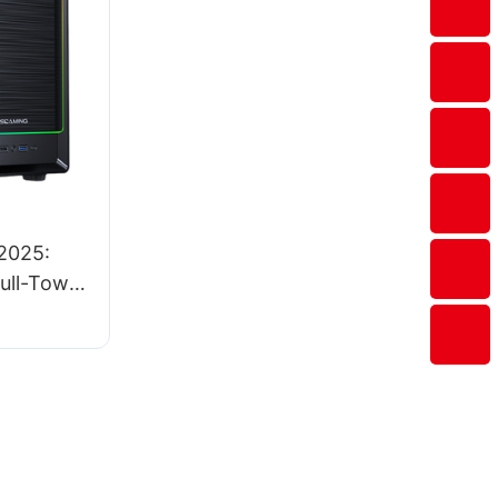
2025:
ull-Tower
υή σας;