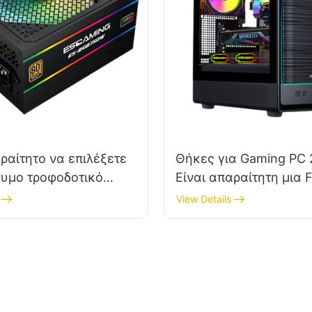
αραίτητο να επιλέξετε
Θήκες για Gaming PC 
υμο τροφοδοτικό
Είναι απαραίτητη μια F
τή;
θήκη για την κατασκε
View Details