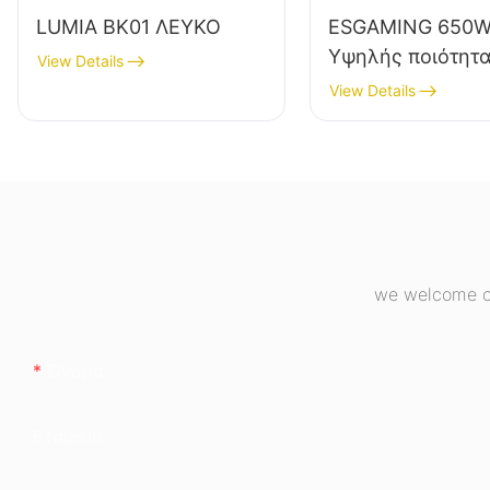
LUMIA BK01 ΛΕΥΚΟ
ESGAMING 650
Υψηλής ποιότητα
View Details
απόδοσης 85%,
View Details
πλήρους μονάδα
Bronze, τροφοδο
επιτραπέζιου
υπολογιστή ESB
we welcome cu
Όνομα
Εταιρεία