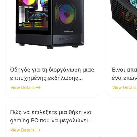
Οδηγός για τη διοργάνωση μιας
Είναι απ
επιτυχημένης εκδήλωσης
ένα επών
παρουσίασης θηκών για
υπολογισ
View Details
View Details
υπολογιστές gaming
Πώς να επιλέξετε μια θήκη για
gaming PC που να μεγαλώνει
με μελλοντικές αναβαθμίσεις;
View Details