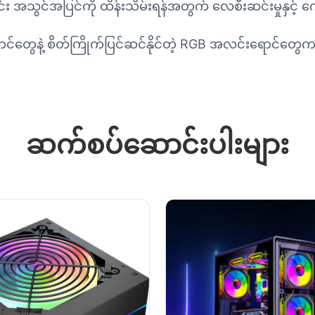
်း အသွင်အပြင်ကို ထိန်းသိမ်းရန်အတွက် လေစီးဆင်းမှုနှင့် က
ဲ့ စိတ်ကြိုက်ပြင်ဆင်နိုင်တဲ့ RGB အလင်းရောင်တွေက သင့်
ဆက်စပ်ဆောင်းပါးများ