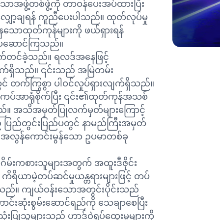
ောအဖွဲ့တစ်ဖွဲ့ကို တာဝန်ပေးအပ်ထားပြီး
့ချရန် ကူညီပေးပါသည်။ ထုတ်လုပ်မှု
းနေသောထုတ်ကုန်များကို ဖယ်ရှားရန်
လုပ်ဆောင်ကြသည်။
က်တင်ခဲ့သည်။ ရလဒ်အနေဖြင့်
ျက်ရှိသည်။ ၎င်းသည် အမြဲတမ်း
င် တက်ကြွစွာ ပါဝင်လှုပ်ရှားလျက်ရှိသည်။
ပ်အာရုံစိုက်ပြီး ၎င်း၏ထုတ်ကုန်အသစ်
သည်။ အသိအမှတ်ပြုလက်မှတ်များကြောင့်
ည် ပြည်တွင်းပြည်ပတွင် နာမည်ကြီးအမှတ်
 အလွန်ကောင်းမွန်သော ဥပမာတစ်ခု
ဂိမ်းကစားသူများအတွက် အထူးဒီဇိုင်း
 ကိရိယာမဲ့တပ်ဆင်မှုယန္တရားများဖြင့် တပ်
ားသည်။ ကျယ်ဝန်းသောအတွင်းပိုင်းသည်
ောင်းဆုံးစွမ်းဆောင်ရည်ကို သေချာစေပြီး
ံးပြုသူများသည် ဟာ့ဒ်ဝဲရှုပ်ထွေးမှုများကို