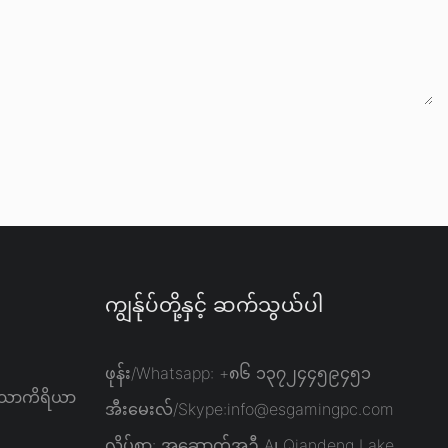
ကျွန်ုပ်တို့နှင့် ဆက်သွယ်ပါ
ဖုန်း/Whatsapp: +၈၆ ၁၃၇၂၄၄၅၉၄၅၁
သောကိရိယာ
အီးမေးလ်/Skype:
info@esgamingpc.com
လိပ်စာ: အဆောက်အဦ A၊ Qiandeng Lake