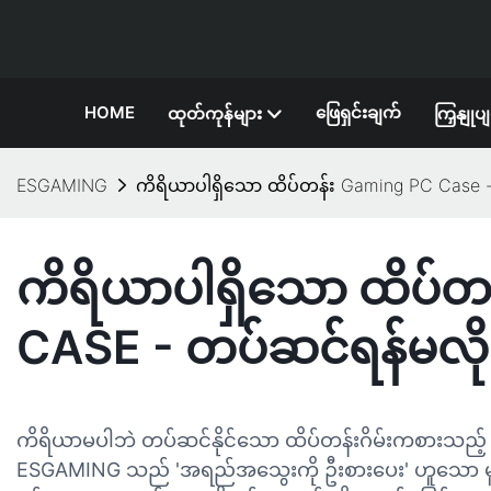
HOME
ဖြေရှင်းချက်
ထုတ်ကုန်များ
ကြှနျုပ
ESGAMING
ကိရိယာပါရှိသော ထိပ်တန်း Gaming PC Case 
ကိရိယာပါရှိသော ထိပ်
CASE - တပ်ဆင်ရန်မလိ
ကိရိယာမပါဘဲ တပ်ဆင်နိုင်သော ထိပ်တန်းဂိမ်းကစားသည့် 
ESGAMING သည် 'အရည်အသွေးကို ဦးစားပေး' ဟူသော မူကို