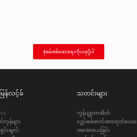
စုံစမ်းစစ်ဆေးရေးကိုယခုပို့ပါ
ြန်လင့်ခ်
သတင်းများ
me
ကွန်ပျူတာအိတ်
်ကုန်များ
လျှပ်စစ်ဓာတ်အားထုတ်ပေး
ရှင်းချက်
အအေးပေးခြင်း