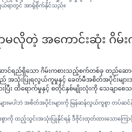
ယ်ရာတွင် အာရုံစိုက်နိုင်သည်။
ိုတဲ့ အကောင်းဆုံး ဂိမ်းကစ
းဆောင်ရည်ရှိသော ဂိမ်းကစားသည့်စက်တစ်ခု တည်ဆောက
် အသုံးပြုရလွယ်ကူမှုနှင့် ခေတ်မီအစိတ်အပိုင်းမျာ
ပြီး ထိရောက်မှုနှင့် စတိုင်နှစ်မျိုးလုံးကို သေချာစေ
ပါဘဲ အစိတ်အပိုင်းများကို မြန်ဆန်လွယ်ကူစွာ တပ်ဆင်နိုင်စေပ
ားစွာကို ထည့်သွင်းအသုံးပြုနိုင်ရန် ဒီဇိုင်းထုတ်ထားသောကြ