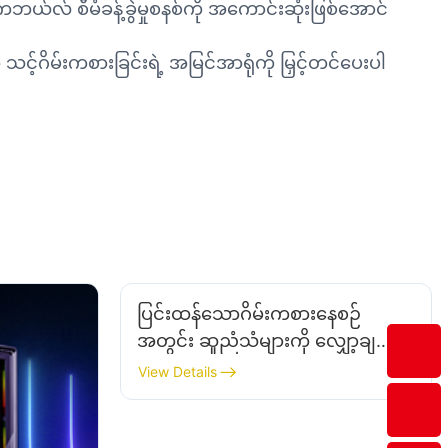
ေဘယ်လ် စီမံခန့်ခွဲမှုစနစ်ကို အကောင်းဆုံးဖြစ်အောင်
ဂိမ်းကစားခြင်းရဲ့ အမြင်အာရုံကို မြှင့်တင်ပေးပါ
ပြင်းထန်သောဂိမ်းကစားနေစဉ်
အတွင်း ဆူညံသံများကို လျှော့ချပေး
သည့် Gaming PC Case ကို မည်သို့
View Details
ရှာရမည်နည်း။