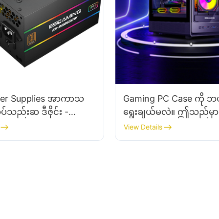
er Supplies အာကာသ
Gaming PC Case ကို ဘယ
်သည်းဆ ဒီဇိုင်း -
ရွေးချယ်မလဲ။ ဤသည်မှာ 
ထားသော တည်ဆောက်မှု
အတွက် လမ်းညွှန်ချက်ဖြ
View Details