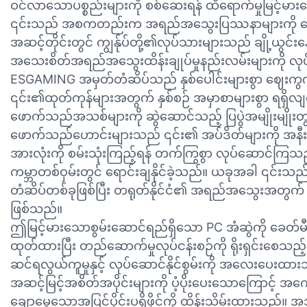
ဝင်လာသောပစ္စည်းများကို စစ်ဆေးရန် ထိရောက်မှုမြင့်မားသ
၎င်းသည် အစကတည်းက အရည်အသွေးပြဿနာများကို လျှော
အဆင့်တိုင်းတွင် ကျွန်ုပ်တို့၏လုပ်သားများသည် ချို့ယွင်
အသေးစိတ်အရည်အသွေးထိန်းချုပ်မှုနည်းလမ်းများကို 
ESGAMING အမှတ်တံဆိပ်သည် နှစ်ပေါင်းများစွာ ဈေးကွ
၎င်း၏ထုတ်ကုန်များအတွက် နှစ်စဉ် အမှာစာများစွာ ရရှိလ
ဖောက်သည်အသစ်များကို ဆွဲဆောင်သည့် ပြပွဲအမျိုးမျိုးတွ
ဖောက်သည်ဟောင်းများသည် ၎င်း၏ အပ်ဒိတ်များကို အနီးက
အားလုံးကို စမ်းသုံးကြည့်ရန် တက်ကြွစွာ လုပ်ဆောင်ကြ
ကမ္ဘာတစ်ဝှမ်းတွင် ရောင်းချနိုင်ခဲ့သည်။ ယခုအခါ ၎င်းသ
တံဆိပ်တစ်ခုဖြစ်ပြီး တရုတ်နိုင်ငံ၏ အရည်အသွေးအတွက်
ဖြစ်သည်။
ဤမြင့်မားသောစွမ်းဆောင်ရည်ရှိသော PC အံဆွဲကို ခေတ်မီ
ထုတ်ထားပြီး တည်ဆောက်မှုလုပ်ငန်းစဉ်ကို ရိုးရှင်းစေသည့်
ဆင်ရလွယ်ကူမှုနှင့် လုပ်ဆောင်နိုင်စွမ်းကို အလေးပေးထ
အဆင့်မြင့်အစိတ်အပိုင်းများကို ပံ့ပိုးပေးသောကြောင့် အက
ချောမွေ့သောအပြင်ပိုင်းပရိုဖိုင်ကို ထိန်းသိမ်းထားသည်။ အသု