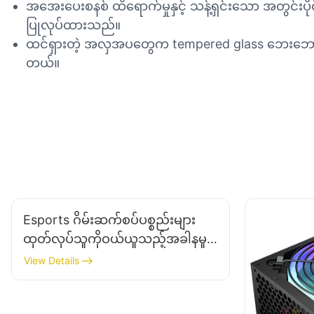
အအေးပေးစနစ် ထိရောက်မှုနှင့် သန့်ရှင်းသော အတွင်းပိုင
ပြုလုပ်ထားသည်။
ထင်ရှားတဲ့ အလှအပတွေက tempered glass ဘေးဘောင်တွေန
တယ်။
Esports ဂိမ်းဆက်စပ်ပစ္စည်းများ
ထုတ်လုပ်သူကိုဝယ်ယူသည့်အခါနမူ
နာများကိုအခမဲ့ရနိုင်ပါသလား။
View Details