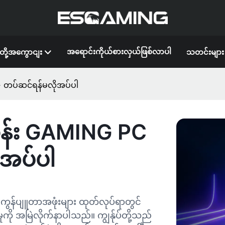
အရောင်းကိုယ်စားလှယ်ဖြစ်လာပါ
ျတို့အကွောငျး
သတင်းများ
- တပ်ဆင်ရန်မလိုအပ်ပါ
တန်း GAMING PC
ုအပ်ပါ
ကွန်ပျူတာအဖုံးများ ထုတ်လုပ်ရာတွင်
 အမြဲလိုက်နာပါသည်။ ကျွန်ုပ်တို့သည်