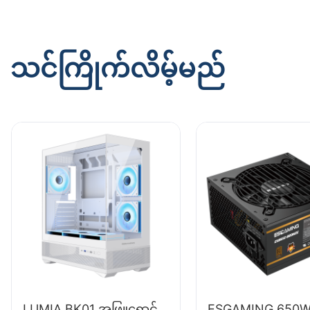
သင်ကြိုက်လိမ့်မည်
LUMIA BK01 အဖြူရောင်
ESGAMING 650