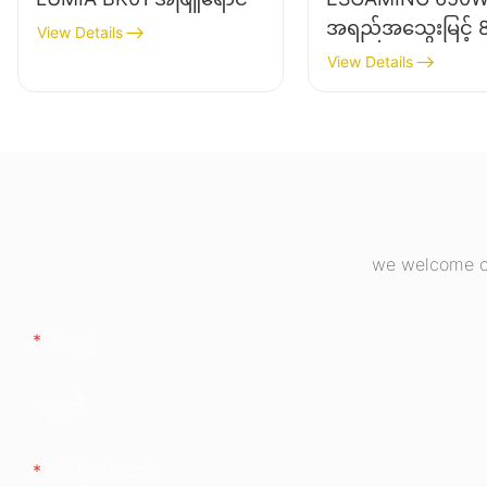
အရည်အသွေးမြင့် 
View Details
စွမ်းဆောင်ရည်ရှိသေ
View Details
Module 80+ Bron
Desktop PC Pow
Supply ထောက်ပံ့မှု
ESB650W
we welcome cu
အမည်
ကုမ္ပဏီ
ကေြနပ်သော