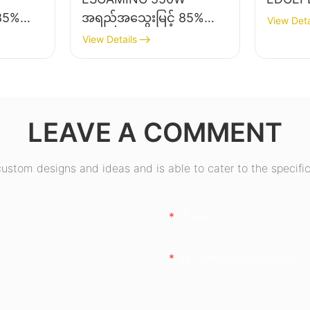
85%
အရည်အသွေးမြင့် 85%
View Deta
ာ Full-
စွမ်းဆောင်ရည် 80+
View Details
ze
Bronze Desktop PC
er
Power Supply ထောက်ပံ့
ရေးပစ္စည်းများ ESB550W
LEAVE A COMMENT
stom designs and ideas and is able to cater to the specific
အီးမေးလ်
ဖုန်း/whatsApp/wechat