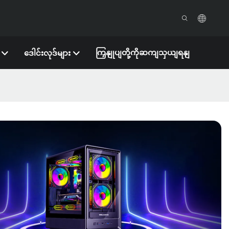
ကြှနျုပျတို့ကိုဆကျသှယျရနျ
ဒေါင်းလုဒ်များ