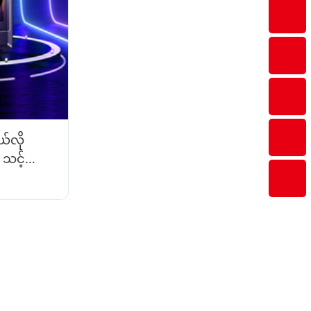
်လို
သင့်
စ်သည်။