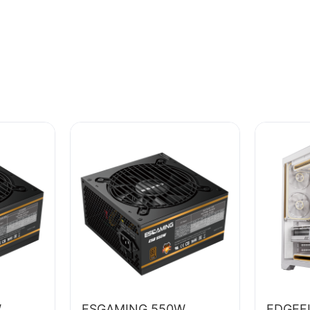
W
ESGAMING 550W
EDGEF