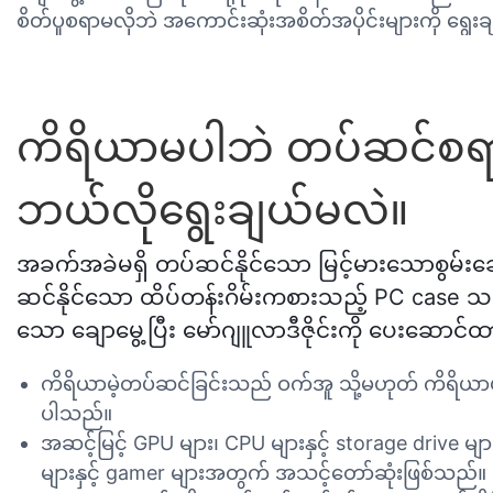
စိတ်ပူစရာမလိုဘဲ အကောင်းဆုံးအစိတ်အပိုင်းများကို ရွေးချ
ကိရိယာမပါဘဲ တပ်ဆင်စရာမလ
ဘယ်လိုရွေးချယ်မလဲ။
အခက်အခဲမရှိ တပ်ဆင်နိုင်သော မြင့်မားသောစွမ်
ဆင်နိုင်သော ထိပ်တန်းဂိမ်းကစားသည့် PC case သည
သော ချောမွေ့ပြီး မော်ဂျူလာဒီဇိုင်းကို ပေးဆောင်ထား
ကိရိယာမဲ့တပ်ဆင်ခြင်းသည် ဝက်အူ သို့မဟုတ် ကိရိယာများမ
ပါသည်။
အဆင့်မြင့် GPU များ၊ CPU များနှင့် storage drive မျ
များနှင့် gamer များအတွက် အသင့်တော်ဆုံးဖြစ်သည်။