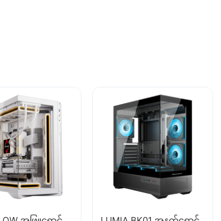
LOW အဖြူရောင်
LUMIA BK01 အနက်ရောင်