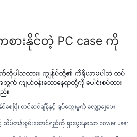
ားနိုင်တဲ့ PC case ကို
်လိုပါသလား။ ကျွန်ုပ်တို့၏ ကိရိယာမပါဘဲ တပ်
းအတွက် ကျယ်ဝန်းသောနေရာတို့ကို ပေါင်းစပ်ထား
သည်။
ြီး တပ်ဆင်ချိန်နှင့် ရှုပ်ထွေးမှုကို လျှော့ချပေး
ောင့် ထိပ်တန်းစွမ်းဆောင်ရည်ကို ရှာဖွေနေသော power user