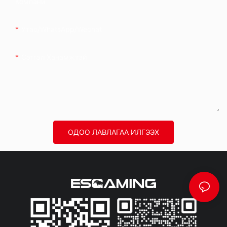
Компани
Утас/whatsApp/wechat
Сэтгэл Ханамжтай
ОДОО ЛАВЛАГАА ИЛГЭЭХ