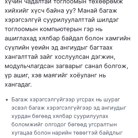
хүчин чадалтай тоглоомын төхөөрөмж
хийхийг хүсч байна уу? Манай багаж
хэрэгсэлгүй суурилуулалттай шилдэг
тоглоомын компьютерын гэр нь
ашиглахад хялбар байдал болон хамгийн
сүүлийн үеийн эд ангиудыг багтаах
хангалттай зайг хослуулсан дэгжин,
модульчлагдсан загварыг санал болгож,
үр ашиг, хэв маягийг хоёуланг нь
хангадаг.
Багаж хэрэгсэлгүйгээр угсрах нь шураг
эсвэл багаж хэрэгсэлгүйгээр эд ангиудыг
хурдан бөгөөд хялбар суурилуулах
боломжийг олгодог бөгөөд угсралтын
хугацаа болон нарийн төвөгтэй байдлыг