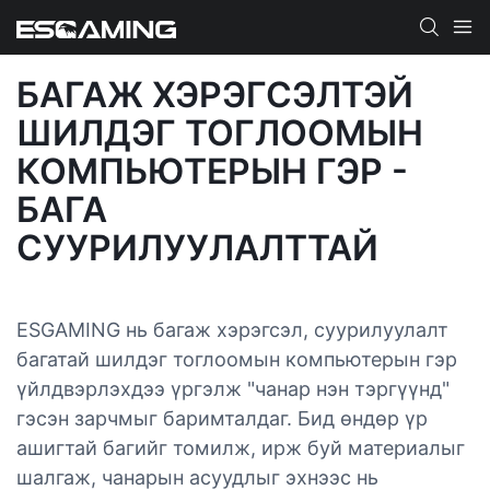
БАГАЖ ХЭРЭГСЭЛТЭЙ
ШИЛДЭГ ТОГЛООМЫН
КОМПЬЮТЕРЫН ГЭР -
БАГА
СУУРИЛУУЛАЛТТАЙ
ESGAMING нь багаж хэрэгсэл, суурилуулалт
багатай шилдэг тоглоомын компьютерын гэр
үйлдвэрлэхдээ үргэлж "чанар нэн тэргүүнд"
гэсэн зарчмыг баримталдаг. Бид өндөр үр
ашигтай багийг томилж, ирж буй материалыг
шалгаж, чанарын асуудлыг эхнээс нь