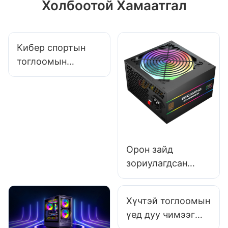
Холбоотой Хамаатгал
Кибер спортын
тоглоомын
дагалдах
хэрэгслийн
үйлдвэрлэгчээс
худалдаж авахдаа
үнэгүй дээж авч
болох уу?
Орон зайд
зориулагдсан
өндөр нягтралтай
дизайн бүхий 8
Хүчтэй тоглоомын
компьютерийн
үед дуу чимээг
тэжээлийн