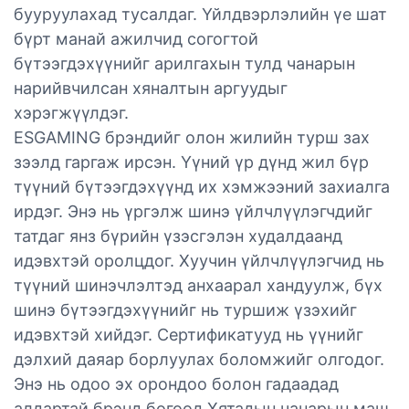
бууруулахад тусалдаг. Үйлдвэрлэлийн үе шат
бүрт манай ажилчид согогтой
бүтээгдэхүүнийг арилгахын тулд чанарын
нарийвчилсан хяналтын аргуудыг
хэрэгжүүлдэг.
ESGAMING брэндийг олон жилийн турш зах
зээлд гаргаж ирсэн. Үүний үр дүнд жил бүр
түүний бүтээгдэхүүнд их хэмжээний захиалга
ирдэг. Энэ нь үргэлж шинэ үйлчлүүлэгчдийг
татдаг янз бүрийн үзэсгэлэн худалдаанд
идэвхтэй оролцдог. Хуучин үйлчлүүлэгчид нь
түүний шинэчлэлтэд анхаарал хандуулж, бүх
шинэ бүтээгдэхүүнийг нь туршиж үзэхийг
идэвхтэй хийдэг. Сертификатууд нь үүнийг
дэлхий даяар борлуулах боломжийг олгодог.
Энэ нь одоо эх орондоо болон гадаадад
алдартай брэнд бөгөөд Хятадын чанарын маш