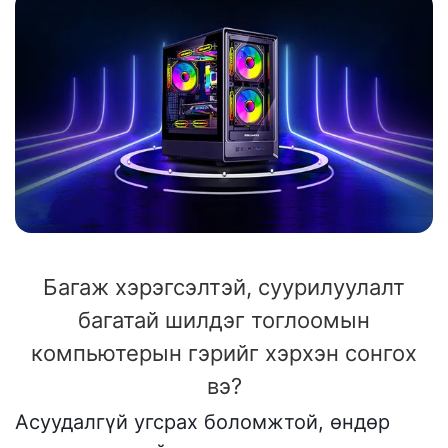
Багаж хэрэгсэлтэй, суурилуулалт
багатай шилдэг тоглоомын
компьютерын гэрийг хэрхэн сонгох
вэ?
Асуудалгүй угсрах боломжтой, өндөр