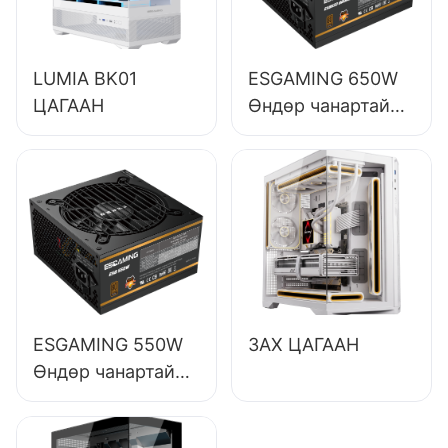
LUMIA BK01
ESGAMING 650W
ЦАГААН
Өндөр чанартай
85% үр ашигтай
бүрэн модуль 80+
хүрэл ширээний
компьютерын
цахилгаан
хангамж ESB650W
ESGAMING 550W
ЗАХ ЦАГААН
Өндөр чанартай
85% үр ашигтай
80+ хүрэл