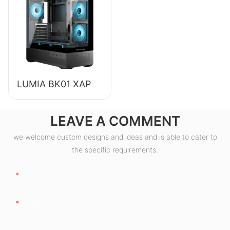
ширээний
компьютерын
цахилгаан
хангамж ESB550W
LUMIA BK01 ХАР
LEAVE A COMMENT
we welcome custom designs and ideas and is able to cater to
the specific requirements.
Нэр
Имэйл