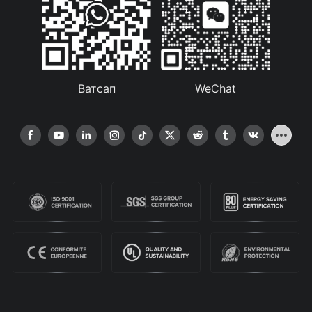
Ватсап
WeChat