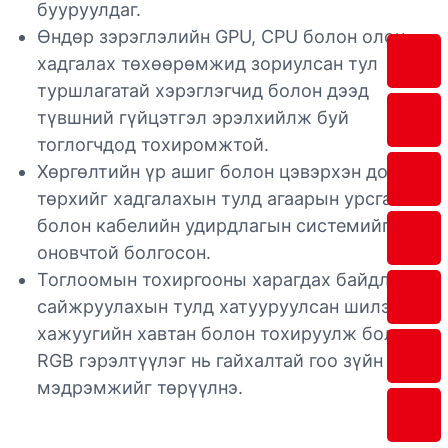
бууруулдаг.
Өндөр зэрэглэлийн GPU, CPU болон олон
хадгалах төхөөрөмжид зориулсан тул
туршлагатай хэрэглэгчид болон дээд
түвшний гүйцэтгэл эрэлхийлж буй
тоглогчдод тохиромжтой.
Хөргөлтийн үр ашиг болон цэвэрхэн дотоод
төрхийг хадгалахын тулд агаарын урсгал
болон кабелийн удирдлагын системийг
оновчтой болгосон.
Тоглоомын тохиргооны харагдах байдлыг
сайжруулахын тулд хатууруулсан шилэн
хажуугийн хавтан болон тохируулж болох
RGB гэрэлтүүлэг нь гайхалтай гоо зүйн
мэдрэмжийг төрүүлнэ.