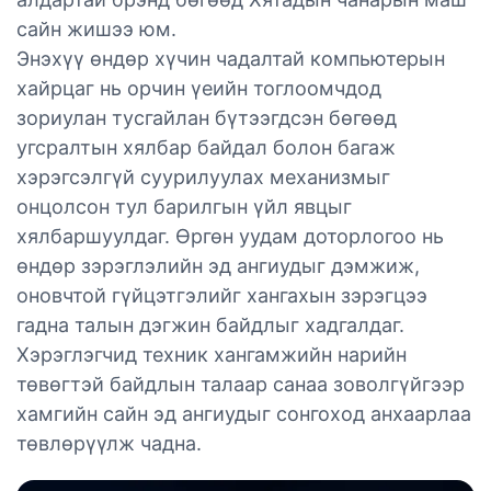
сайн жишээ юм.
Энэхүү өндөр хүчин чадалтай компьютерын
хайрцаг нь орчин үеийн тоглоомчдод
зориулан тусгайлан бүтээгдсэн бөгөөд
угсралтын хялбар байдал болон багаж
хэрэгсэлгүй суурилуулах механизмыг
онцолсон тул барилгын үйл явцыг
хялбаршуулдаг. Өргөн уудам доторлогоо нь
өндөр зэрэглэлийн эд ангиудыг дэмжиж,
оновчтой гүйцэтгэлийг хангахын зэрэгцээ
гадна талын дэгжин байдлыг хадгалдаг.
Хэрэглэгчид техник хангамжийн нарийн
төвөгтэй байдлын талаар санаа зоволгүйгээр
хамгийн сайн эд ангиудыг сонгоход анхаарлаа
төвлөрүүлж чадна.