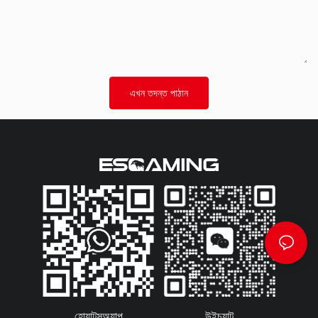
এখন তদন্ত পাঠান
হোয়াটসঅ্যাপ
উইচ্যাট