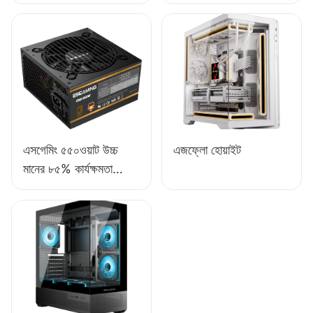
সম্পন্ন ফুল-মডিউল ৮০+
ব্রোঞ্জ ডেস্কটপ পিসি পাওয়ার
সাপ্লাই ESB650W
এসগেমিং ৫৫০ওয়াট উচ্চ
এজফ্লো হোয়াইট
মানের ৮৫% কার্যক্ষমতা
সম্পন্ন ৮০+ ব্রোঞ্জ ডেস্কটপ
পিসি পাওয়ার সাপ্লাই
ESB550W