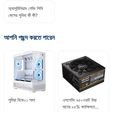
অ্যালুমিনিয়াম গেমিং পিসি
কেসের সুবিধা কী কী?​
আপনি পছন্দ করতে পারেন
লুমিয়া বিকে০১ সাদা
এসগেমিং ৬৫০ওয়াট উচ্চ
মানের ৮৫% কার্যক্ষমতা