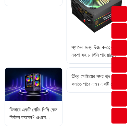
কেনার সময় কি বিনামূল্যে
নমুনা পাওয়া যায়?
স্থানের জন্য উচ্চ ঘনত্বের
নকশা সহ ৮ পিসি পাওয়ার
সাপ্লাই - সীমাবদ্ধ বিল্ড
তীব্র গেমিংয়ের সময় শব্দ
কমাতে পারে এমন একটি গেমিং
পিসি কেস কীভাবে খুঁজে
পাবেন?​
কিভাবে একটি গেমিং পিসি কেস
নির্বাচন করবেন? এখানে
আপনার জন্য নির্দেশিকা!