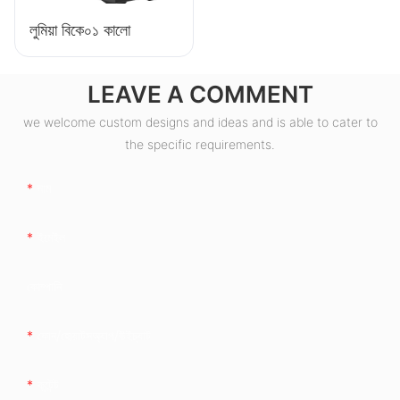
লুমিয়া বিকে০১ কালো
LEAVE A COMMENT
we welcome custom designs and ideas and is able to cater to
the specific requirements.
নাম
ইমেইল
কোম্পানি
ফোন/হোয়াটসঅ্যাপ/উইচ্যাট
কন্টেন্ট