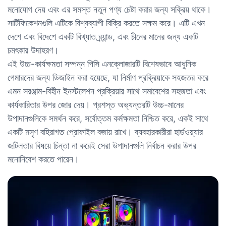
মনোযোগ দেয় এবং এর সমস্ত নতুন পণ্য চেষ্টা করার জন্য সক্রিয় থাকে।
সার্টিফিকেশনগুলি এটিকে বিশ্বব্যাপী বিক্রি করতে সক্ষম করে। এটি এখন
দেশে এবং বিদেশে একটি বিখ্যাত ব্র্যান্ড, এবং চীনের মানের জন্য একটি
চমৎকার উদাহরণ।
এই উচ্চ-কার্যক্ষমতা সম্পন্ন পিসি এনক্লোজারটি বিশেষভাবে আধুনিক
গেমারদের জন্য ডিজাইন করা হয়েছে, যা নির্মাণ প্রক্রিয়াকে সহজতর করে
এমন সরঞ্জাম-বিহীন ইনস্টলেশন প্রক্রিয়ার সাথে সমাবেশের সহজতা এবং
কার্যকারিতার উপর জোর দেয়। প্রশস্ত অভ্যন্তরটি উচ্চ-মানের
উপাদানগুলিকে সমর্থন করে, সর্বোত্তম কর্মক্ষমতা নিশ্চিত করে, একই সাথে
একটি মসৃণ বহিরাগত প্রোফাইল বজায় রাখে। ব্যবহারকারীরা হার্ডওয়্যার
জটিলতার বিষয়ে চিন্তা না করেই সেরা উপাদানগুলি নির্বাচন করার উপর
মনোনিবেশ করতে পারেন।