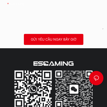
Nội Dung
GỬI YÊU CẦU NGAY BÂY GIỜ