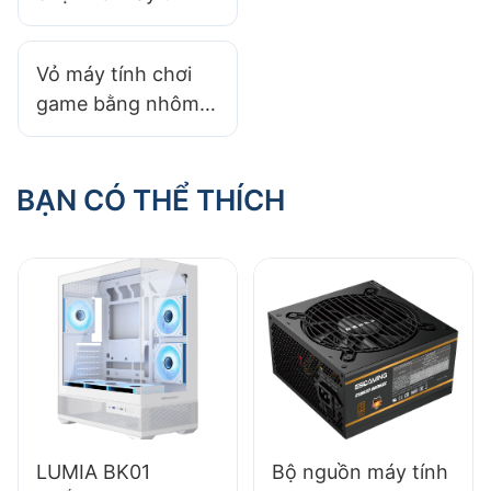
chơi game? Đây là
hướng dẫn dành
Vỏ máy tính chơi
cho bạn!
game bằng nhôm
có ưu điểm gì?​
BẠN CÓ THỂ THÍCH
LUMIA BK01
Bộ nguồn máy tính