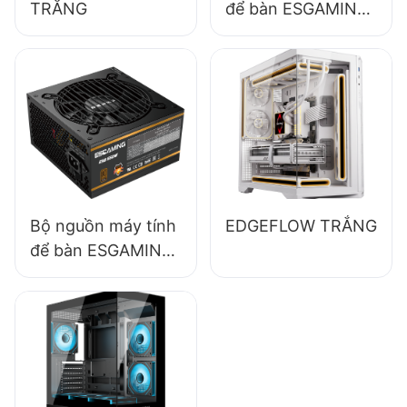
TRẮNG
để bàn ESGAMING
650W chất lượng
cao, hiệu suất 85%,
dạng module đầy
đủ, chuẩn 80+
Bronze ESB650W
Bộ nguồn máy tính
EDGEFLOW TRẮNG
để bàn ESGAMING
550W chất lượng
cao, hiệu suất 85%,
đạt chuẩn 80+
Bronze ESB550W