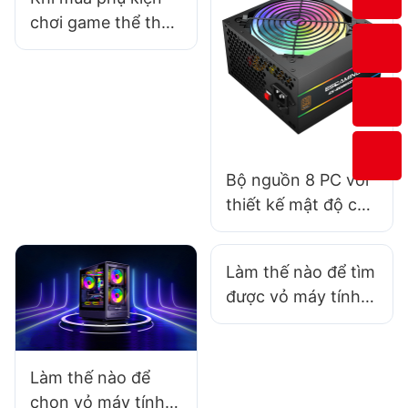
chơi game thể thao
điện tử từ nhà sản
xuất, bạn có thể
nhận được mẫu
miễn phí không?
Bộ nguồn 8 PC với
thiết kế mật độ cao
dành cho không
gian hạn chế
Làm thế nào để tìm
được vỏ máy tính
chơi game giảm
tiếng ồn khi chơi
game cường độ
Làm thế nào để
cao?​
chọn vỏ máy tính