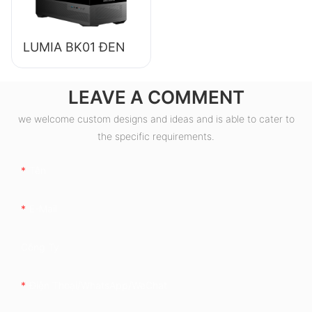
LUMIA BK01 ĐEN
LEAVE A COMMENT
we welcome custom designs and ideas and is able to cater to
the specific requirements.
Tên
E-Mail
Công Ty
Điện Thoại/WhatsApp/WeChat