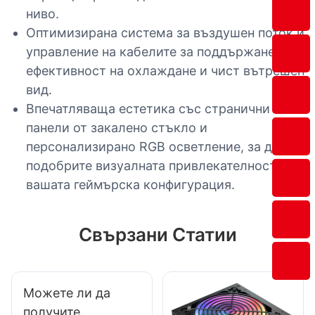
ниво.
Оптимизирана система за въздушен поток и
управление на кабелите за поддържане на
ефективност на охлаждане и чист вътрешен
вид.
Впечатляваща естетика със странични
панели от закалено стъкло и
персонализирано RGB осветление, за да
подобрите визуалната привлекателност на
вашата геймърска конфигурация.
Свързани Статии
Можете ли да
получите