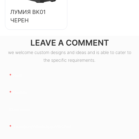
ЛУМИЯ BK01
ЧЕРЕН
LEAVE A COMMENT
we welcome custom designs and ideas and is able to cater to
the specific requirements.
Име
Имейл
Компания
Телефон/WhatsApp/WeChat