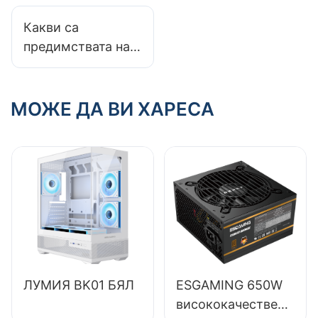
компютър? Ето
Какви са
ръководството за
предимствата на
вас!
алуминиевата
кутия за
геймърски
МОЖЕ ДА ВИ ХАРЕСА
компютър?
ЛУМИЯ BK01 БЯЛ
ESGAMING 650W
висококачествено