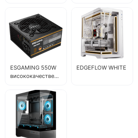
захранване за
настолни
компютри с 85%
ефективност,
пълномодулно,
80+ бронзово,
ESB650W
ESGAMING 550W
EDGEFLOW WHITE
висококачествени
захранвания за
настолни
компютри с 85%
ефективност, 80+
бронзови
сертификати
ESB550W