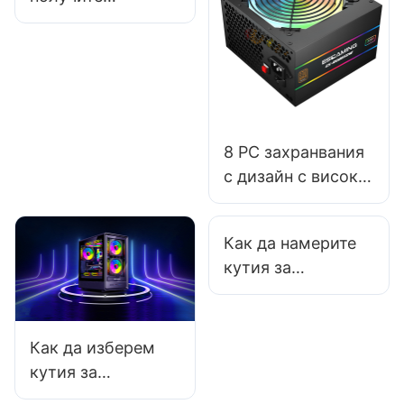
безплатни
мостри, когато
купувате
аксесоари за
електронни
спортове от
8 PC захранвания
производителя?
с дизайн с висока
плътност за
сглобяване в
Как да намерите
ограничено
кутия за
пространство
геймърски
компютър, която
намалява шума по
Как да изберем
време на
кутия за
интензивна игра?
геймърски