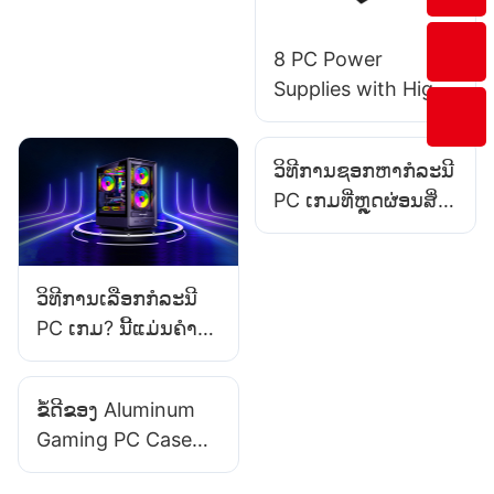
8 PC Power
Supplies with High
- Density Design
for Space -
ວິທີການຊອກຫາກໍລະນີ
Constrained Builds
PC ເກມທີ່ຫຼຸດຜ່ອນສິ່ງ
ລົບກວນໃນລະຫວ່າງ
ການຫຼິ້ນເກມທີ່
ຮຸນແຮງ?
ວິທີການເລືອກກໍລະນີ
PC ເກມ? ນີ້ແມ່ນຄໍາ
ແນະນໍາສໍາລັບທ່ານ!
ຂໍ້ດີຂອງ Aluminum
Gaming PC Case
ແມ່ນຫຍັງ?