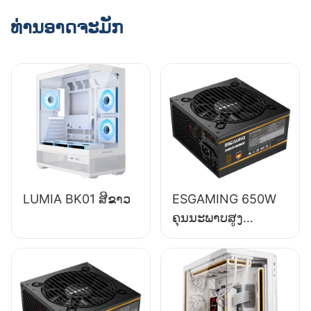
ທ່ານອາດຈະມັກ
LUMIA BK01 ສີຂາວ
ESGAMING 650W
ຄຸນນະພາບສູງ
ປະສິດທິພາບ 85% ໂມ
ດູນເຕັມ 80+ Bronze
ອຸປະກອນສະໜອງພະ
ລັງງານຄອມພິວເຕີຕັ້ງ