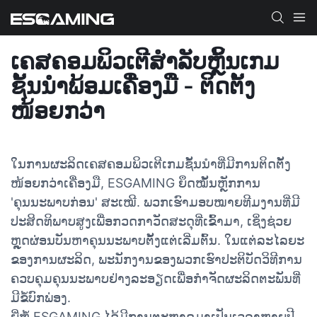
ເຄສຄອມພິວເຕີສຳລັບຫຼິ້ນເກມ
ຊັ້ນນຳພ້ອມເຄື່ອງມື - ຕິດຕັ້ງ
ໜ້ອຍກວ່າ
ໃນການຜະລິດເຄສຄອມພິວເຕີເກມຊັ້ນນຳທີ່ມີການຕິດຕັ້ງ
ໜ້ອຍກວ່າເຄື່ອງມື, ESGAMING ຍຶດໝັ້ນຫຼັກການ
'ຄຸນນະພາບກ່ອນ' ສະເໝີ. ພວກເຮົາມອບໝາຍທີມງານທີ່ມີ
ປະສິດທິພາບສູງເພື່ອກວດກາວັດສະດຸທີ່ເຂົ້າມາ, ເຊິ່ງຊ່ວຍ
ຫຼຸດຜ່ອນບັນຫາຄຸນນະພາບຕັ້ງແຕ່ເລີ່ມຕົ້ນ. ໃນແຕ່ລະໄລຍະ
ຂອງການຜະລິດ, ພະນັກງານຂອງພວກເຮົາປະຕິບັດວິທີການ
ຄວບຄຸມຄຸນນະພາບຢ່າງລະອຽດເພື່ອກຳຈັດຜະລິດຕະພັນທີ່
ມີຂໍ້ບົກພ່ອງ.
ຍີ່ຫໍ້ ESGAMING ໄດ້ມີການຕະຫຼາດມາເປັນເວລາຫຼາຍປີ.