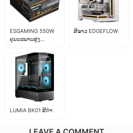
ໂຕະ ESB650W
ESGAMING 550W
ສີຂາວ EDGEFLOW
ຄຸນນະພາບສູງ
ປະສິດທິພາບ 85%
80+ Bronze
ອຸປະກອນສະໜອງພະ
ລັງງານຄອມພິວເຕີຕັ້ງ
ໂຕະ ESB550W
LUMIA BK01 ສີດຳ
LEAVE A COMMENT