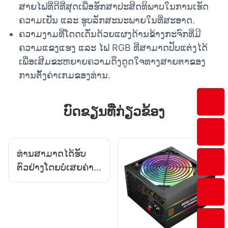
ສາຍໄຟທີ່ດີທີ່ສຸດເພື່ອຮັກສາປະສິດທິພາບໃນການເຮັດ
ຄວາມເຢັນ ແລະ ຮູບລັກສະນະພາຍໃນທີ່ສະອາດ.
ຄວາມງາມທີ່ໂດດເດັ່ນດ້ວຍແຜງດ້ານຂ້າງກະຈົກທີ່ມີ
ຄວາມແຂງແຮງ ແລະ ໄຟ RGB ທີ່ສາມາດປັບແຕ່ງໄດ້
ເພື່ອເສີມຂະຫຍາຍຄວາມດຶງດູດໃຈທາງສາຍຕາຂອງ
ການຕັ້ງຄ່າເກມຂອງທ່ານ.
ບົດຂຽນທີ່ກ່ຽວຂ້ອງ
ທ່ານສາມາດໄດ້ຮັບ
ຕົວຢ່າງໂດຍບໍ່ເສຍຄ່າ
ເມື່ອຊື້ຜູ້ຜະລິດ
ອຸປະກອນເສີມເກມ
Esports ບໍ?