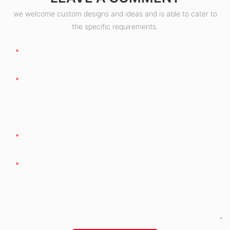
we welcome custom designs and ideas and is able to cater to
the specific requirements.
ຊື່
ອີເມວ
ບໍລິສັດ
ໂທລະສັບ/whatsApp/wechat
ເນື້ອຫາ