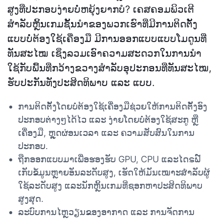
ສູງທີ່ປະກອບງ່າຍບໍ່ຫຍຸ້ງຍາກບໍ? ເຄສຄອມພິວເຕີ
ສຳລັບຫຼິ້ນເກມຊັ້ນນຳຂອງພວກເຮົາທີ່ມີການຕິດຕັ້ງ
ແບບບໍ່ຕ້ອງໃຊ້ເຄື່ອງມື ມີການອອກແບບແບບໂມດູນທີ່
ທັນສະໄໝ ເຊິ່ງລວມເອົາຄວາມສະດວກໃນການນຳ
ໃຊ້ກັບພື້ນທີ່ກວ້າງຂວາງສຳລັບອຸປະກອນທີ່ທັນສະໄໝ,
ຮັບປະກັນທັງປະສິດທິພາບ ແລະ ແບບ.
ການຕິດຕັ້ງໂດຍບໍ່ຕ້ອງໃຊ້ເຄື່ອງມືຊ່ວຍໃຫ້ການຕິດຕັ້ງອົງ
ປະກອບຕ່າງໆໄດ້ໄວ ແລະ ງ່າຍໂດຍບໍ່ຕ້ອງໃຊ້ສະກູ ຫຼື
ເຄື່ອງມື, ຫຼຸດຜ່ອນເວລາ ແລະ ຄວາມສັບສົນໃນການ
ປະກອບ.
ຖືກອອກແບບມາເພື່ອຮອງຮັບ GPU, CPU ແລະໄດຣຟ໌
ເກັບຂໍ້ມູນຫຼາຍອັນລະດັບສູງ, ເຮັດໃຫ້ມັນເໝາະສຳລັບຜູ້
ໃຊ້ລະດັບສູງ ແລະນັກຫຼິ້ນເກມທີ່ຊອກຫາປະສິດທິພາບ
ສູງສຸດ.
ລະບົບການໄຫຼວຽນຂອງອາກາດ ແລະ ການຈັດການ