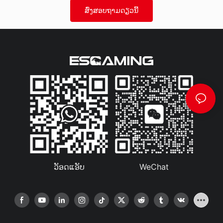
ສົ່ງສອບຖາມດຽວນີ້
ວັອດແອັບ
WeChat