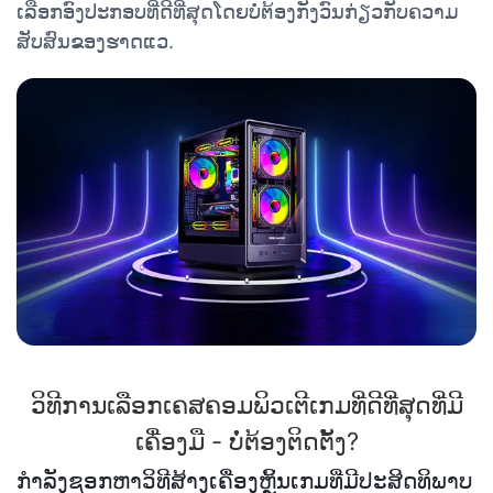
ເລືອກອົງປະກອບທີ່ດີທີ່ສຸດໂດຍບໍ່ຕ້ອງກັງວົນກ່ຽວກັບຄວາມ
ສັບສົນຂອງຮາດແວ.
ວິທີການເລືອກເຄສຄອມພິວເຕີເກມທີ່ດີທີ່ສຸດທີ່ມີ
ເຄື່ອງມື - ບໍ່ຕ້ອງຕິດຕັ້ງ?
ກຳລັງຊອກຫາວິທີສ້າງເຄື່ອງຫຼິ້ນເກມທີ່ມີປະສິດທິພາບ