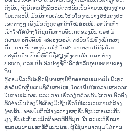
ດັ່ງນັ້ນ, ຈຶ່ງມີການສັ່ງຊື້ຜະລິດຕະພັນເປັນຈຳນວນຫຼວງຫຼາຍ
ໃນແຕ່ລະປີ. ມັນມີການເຄື່ອນໄຫວໃນງານວາງສະແດງປະ
ເພດຕ່າງໆ ເຊິ່ງມັນດຶງດູດລູກຄ້າໃໝ່ສະເໝີ. ລູກຄ້າເກົ່າ
ເອົາໃຈໃສ່ຢ່າງໃກ້ຊິດກັບການອັບເດດຂອງມັນ ແລະ ມີ
ຄວາມກະຕືລືລົ້ນທີ່ຈະລອງຜະລິດຕະພັນໃໝ່ທັງໝົດຂອງ
ມັນ. ການຮັບຮອງຊ່ວຍໃຫ້ມັນສາມາດຂາຍໄດ້ທົ່ວໂລກ.
ປະຈຸບັນມັນເປັນຍີ່ຫໍ້ທີ່ມີຊື່ສຽງທັງພາຍໃນ ແລະ ຕ່າງ
ປະເທດ, ແລະ ເປັນຕົວຢ່າງທີ່ດີເລີດສຳລັບຄຸນນະພາບຂອງ
ຈີນ.
ຕູ້ຄອມພິວເຕີປະສິດທິພາບສູງນີ້ຖືກອອກແບບມາເປັນພິເສດ
ສຳລັບນັກຫຼິ້ນເກມທີ່ທັນສະໄໝ, ໂດຍເນັ້ນໃສ່ຄວາມສະດວກ
ໃນການປະກອບ ແລະ ການເຮັດວຽກດ້ວຍກົນໄກການຕິດຕັ້ງ
ທີ່ບໍ່ຈຳເປັນຕ້ອງໃຊ້ເຄື່ອງມືເຊິ່ງເຮັດໃຫ້ຂະບວນການກໍ່ສ້າງ
ງ່າຍຂຶ້ນ. ພາຍໃນທີ່ກວ້າງຂວາງຮອງຮັບອົງປະກອບລະດັບ
ສູງ, ຮັບປະກັນປະສິດທິພາບທີ່ດີທີ່ສຸດ, ໃນຂະນະທີ່ຮັກສາ
ຮູບແບບພາຍນອກທີ່ທັນສະໄໝ. ຜູ້ໃຊ້ສາມາດສຸມໃສ່ການ