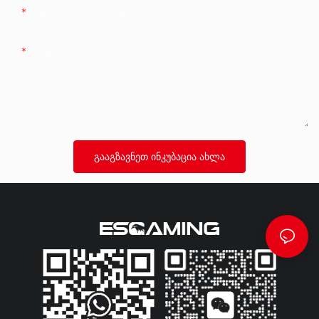
Ტელეფონი/whatsApp/wechat
Კმაყოფილი
ᲒᲐᲐᲒᲖᲐᲕᲜᲔᲗ ᲘᲜᲙᲣᲑᲐᲪᲘᲐ ᲐᲮᲚᲐ