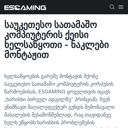
ᲡᲐᲣᲙᲔᲗᲔᲡᲝ ᲡᲐᲗᲐᲛᲐᲨᲝ
ᲙᲝᲛᲞᲘᲣᲢᲔᲠᲘᲡ ᲥᲔᲘᲡᲘ
ᲮᲔᲚᲡᲐᲬᲧᲝᲗᲘ - ᲜᲐᲙᲚᲔᲑᲘ
ᲛᲝᲜᲢᲐᲟᲘᲗ
ხელსაწყოების გარეშე მონტაჟის მქონე
საუკეთესო სათამაშო კომპიუტერის კორპუსის
წარმოებისას, ESGAMING ყოველთვის იცავს
„ხარისხი პირველ ადგილზე“ პრინციპს. ჩვენ
ვნიშნავთ მაღალეფექტურ გუნდს შემომავალი
მასალების შესამოწმებლად, რაც თავიდანვე
ხელს უწყობს ხარისხის პრობლემების