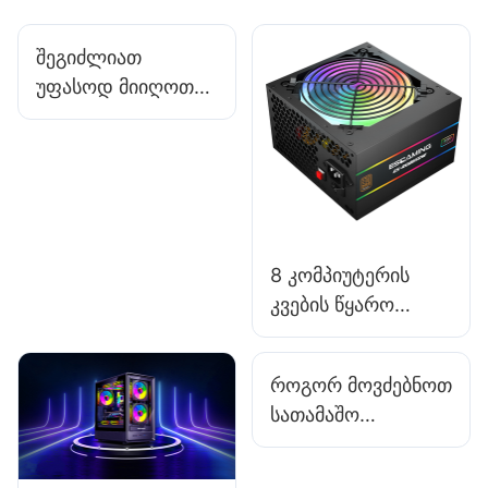
შეგიძლიათ
უფასოდ მიიღოთ
ნიმუშები
კიბერსპორტის
სათამაშო
აქსესუარების
მწარმოებლისგან
ყიდვისას?
8 კომპიუტერის
კვების წყარო
მაღალი
სიმკვრივის
როგორ მოვძებნოთ
დიზაინით,
სათამაშო
სივრცისთვის -
კომპიუტერის ქეისი,
შეზღუდული
რომელიც ამცირებს
კონსტრუქციები