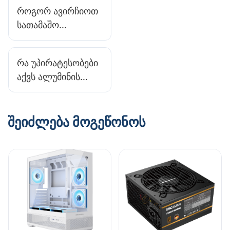
ხმაურს ინტენსიური
როგორ ავირჩიოთ
თამაშების დროს?
სათამაშო
კომპიუტერის
ქეისი? აქ არის
რა უპირატესობები
თქვენთვის
აქვს ალუმინის
სახელმძღვანელო!
სათამაშო
კომპიუტერის
ქეისს?
ᲨᲔᲘᲫᲚᲔᲑᲐ ᲛᲝᲒᲔᲬᲝᲜᲝᲡ