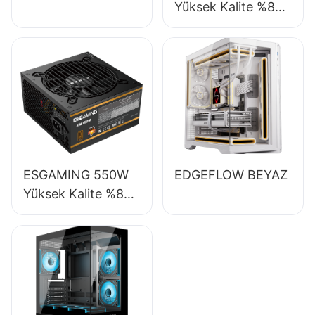
Yüksek Kalite %85
Verimlilik Tam
Modüler 80+
Bronze Masaüstü
Bilgisayar Güç
Kaynağı ESB650W
ESGAMING 550W
EDGEFLOW BEYAZ
Yüksek Kalite %85
Verimlilik 80+
Bronze Masaüstü
Bilgisayar Güç
Kaynağı ESB550W