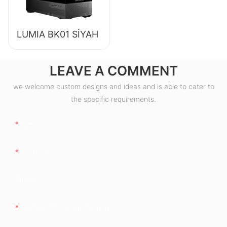
LUMIA BK01 SİYAH
LEAVE A COMMENT
we welcome custom designs and ideas and is able to cater to
the specific requirements.
Isim
E-Posta
Şirket
Telefon/whatsapp/wechat