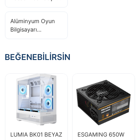
İşte rehberimiz!
Alüminyum Oyun
Bilgisayarı
Kasasının
Avantajları
Nelerdir?
BEĞENEBILIRSIN
LUMIA BK01 BEYAZ
ESGAMING 650W