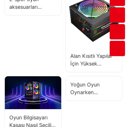
aksesuarları
üreticisinden ürün
satın alırken
ücretsiz numune
alabilir miyim?
Alan Kısıtlı Yapılar
İçin Yüksek
Yoğunluklu
Tasarıma Sahip 8
Yoğun Oyun
PC Güç Kaynağı
Oynarken
Gürültüyü Azaltan
Bir Oyun Bilgisayarı
Kasası Nasıl
Oyun Bilgisayarı
Bulunur?
Kasası Nasıl Seçilir?