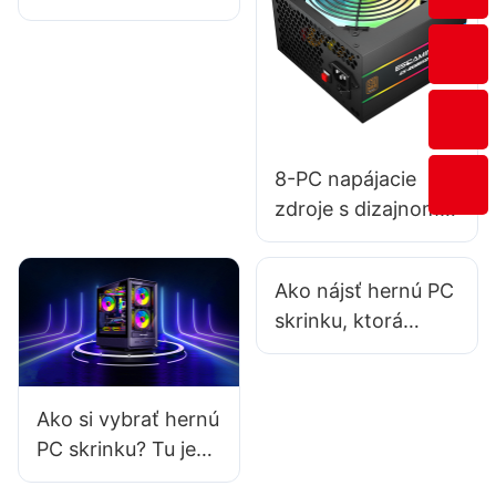
kúpe herného
príslušenstva pre e-
športy od výrobcu?
8-PC napájacie
zdroje s dizajnom s
vysokou hustotou
pre priestorovo
Ako nájsť hernú PC
obmedzené
skrinku, ktorá
zostavy
znižuje hluk počas
intenzívneho
hrania?
Ako si vybrať hernú
PC skrinku? Tu je
návod pre vás!