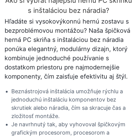
Ako si vybrať najlepšiu hernú PC skrinku
s inštaláciou bez náradia?
Hľadáte si vysokovýkonnú hernú zostavu s
bezproblémovou montážou? Naša špičková
herná PC skriňa s inštaláciou bez náradia
ponúka elegantný, modulárny dizajn, ktorý
kombinuje jednoduché používanie s
dostatkom priestoru pre najmodernejšie
komponenty, čím zaisťuje efektivitu aj štýl.
Beznástrojová inštalácia umožňuje rýchlu a
jednoduchú inštaláciu komponentov bez
skrutiek alebo náradia, čím sa skracuje čas a
zložitosť montáže.
Je navrhnutý tak, aby vyhovoval špičkovým
grafickým procesorom, procesorom a