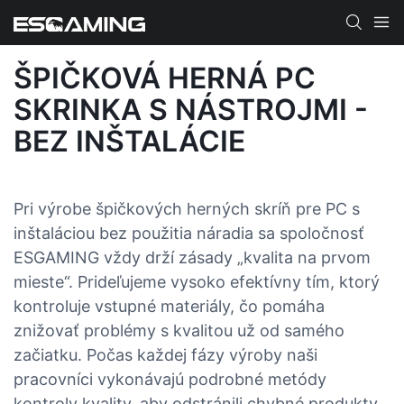
ŠPIČKOVÁ HERNÁ PC
SKRINKA S NÁSTROJMI -
BEZ INŠTALÁCIE
Pri výrobe špičkových herných skríň pre PC s
inštaláciou bez použitia náradia sa spoločnosť
ESGAMING vždy drží zásady „kvalita na prvom
mieste“. Prideľujeme vysoko efektívny tím, ktorý
kontroluje vstupné materiály, čo pomáha
znižovať problémy s kvalitou už od samého
začiatku. Počas každej fázy výroby naši
pracovníci vykonávajú podrobné metódy
kontroly kvality, aby odstránili chybné produkty.