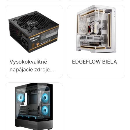
85% full-modulový
napájací zdroj pre
stolné počítače s
účinnosťou 80+
bronze ESB650W
Vysokokvalitné
EDGEFLOW BIELA
napájacie zdroje
pre stolné počítače
ESGAMING 550W s
účinnosťou 85 %,
certifikátom 80+
Bronze