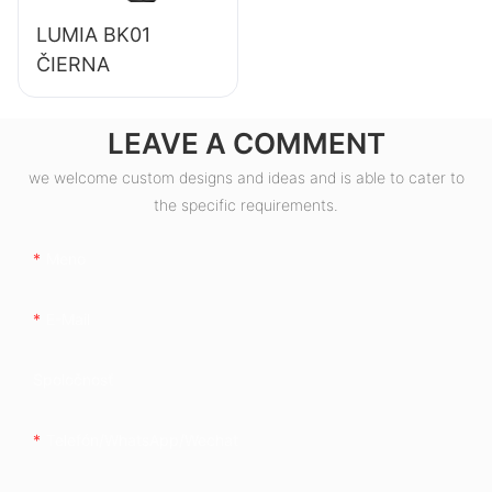
LUMIA BK01
ČIERNA
LEAVE A COMMENT
we welcome custom designs and ideas and is able to cater to
the specific requirements.
Meno
E-Mail
Spoločnosť
Telefón/whatsApp/wechat