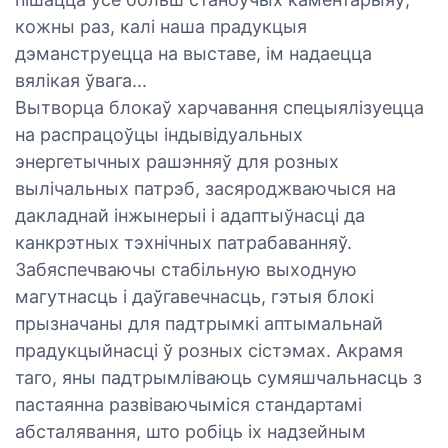
кожны раз, калі наша прадукцыя
дэманструецца на выставе, ім надаецца
вялікая ўвага...
Вытворца блокаў харчавання спецыялізуецца
на распрацоўцы індывідуальных
энергетычных рашэнняў для розных
вылічальных патрэб, засяроджваючыся на
дакладнай інжынерыі і адаптыўнасці да
канкрэтных тэхнічных патрабаванняў.
Забяспечваючы стабільную выходную
магутнасць і даўгавечнасць, гэтыя блокі
прызначаны для падтрымкі аптымальнай
прадукцыйнасці ў розных сістэмах. Акрамя
таго, яны падтрымліваюць сумяшчальнасць з
пастаянна развіваючыміся стандартамі
абсталявання, што робіць іх надзейным