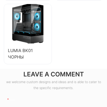
магутнасцю 550
Вт высокай якасці
з эфектыўнасцю
85%,
сертыфікаваны як
80+ Bronze
ESB550W
LUMIA BK01
ЧОРНЫ
LEAVE A COMMENT
we welcome custom designs and ideas and is able to cater to
the specific requirements.
Імя