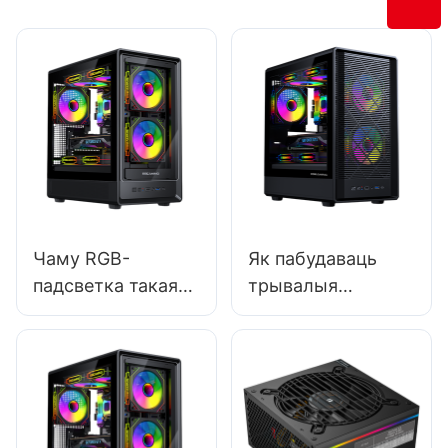
Чаму RGB-
Як пабудаваць
падсветка такая
трывалыя
папулярная ў
адносіны з
гульнявых
вытворцамі
корпусах ПК?
гульнявых
корпусаў для ПК?