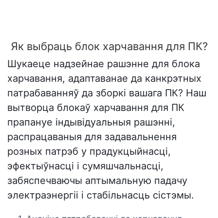
Як выбраць блок харчавання для ПК?
Шукаеце надзейнае рашэнне для блока
харчавання, адаптаванае да канкрэтных
патрабаванняў да зборкі вашага ПК? Наш
вытворца блокаў харчавання для ПК
прапануе індывідуальныя рашэнні,
распрацаваныя для задавальнення
розных патрэб у прадукцыйнасці,
эфектыўнасці і сумяшчальнасці,
забяспечваючы аптымальную падачу
электраэнергіі і стабільнасць сістэмы.