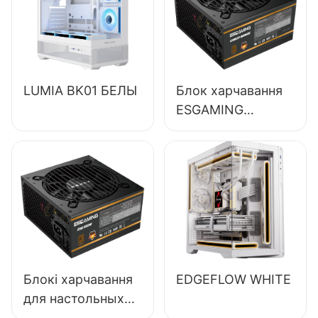
LUMIA BK01 БЕЛЫ
Блок харчавання
ESGAMING
магутнасцю 650
Вт высокай якасці
з эфектыўнасцю
85%,
поўнамодульны,
80+ Bronze, для
настольных ПК
ESB650W
Блокі харчавання
EDGEFLOW WHITE
для настольных
ПК ESGAMING