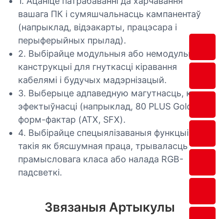
1. Ацаніце патрабаванні да харчавання
вашага ПК і сумяшчальнасць кампанентаў
(напрыклад, відэакарты, працэсара і
перыферыйных прылад).
2. Выбірайце модульныя або немодульныя
канструкцыі для гнуткасці кіравання
кабелямі і будучых мадэрнізацый.
3. Выберыце адпаведную магутнасць, клас
эфектыўнасці (напрыклад, 80 PLUS Gold) і
форм-фактар ​​(ATX, SFX).
4. Выбірайце спецыялізаваныя функцыі,
такія як бясшумная праца, трываласць
прамысловага класа або налада RGB-
падсветкі.
Звязаныя Артыкулы