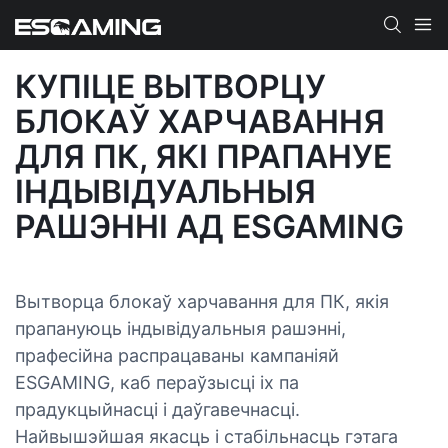
КУПІЦЕ ВЫТВОРЦУ
БЛОКАЎ ХАРЧАВАННЯ
ДЛЯ ПК, ЯКІ ПРАПАНУЕ
ІНДЫВІДУАЛЬНЫЯ
РАШЭННІ АД ESGAMING
Вытворца блокаў харчавання для ПК, якія
прапануюць індывідуальныя рашэнні,
прафесійна распрацаваны кампаніяй
ESGAMING, каб пераўзысці іх па
прадукцыйнасці і даўгавечнасці.
Найвышэйшая якасць і стабільнасць гэтага