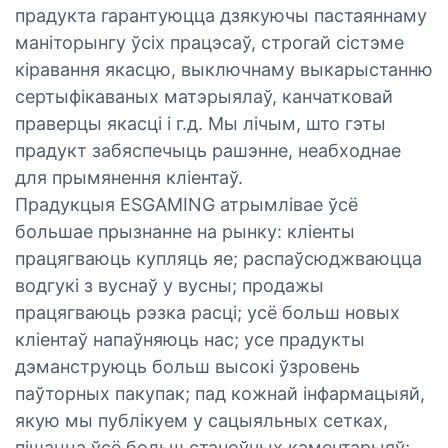
прадукта гарантуюцца дзякуючы пастаяннаму
маніторынгу ўсіх працэсаў, строгай сістэме
кіравання якасцю, выключнаму выкарыстанню
сертыфікаваных матэрыялаў, канчатковай
праверцы якасці і г.д. Мы лічым, што гэты
прадукт забяспечыць рашэнне, неабходнае
для прымянення кліентаў.
Прадукцыя ESGAMING атрымлівае ўсё
большае прызнанне на рынку: кліенты
працягваюць купляць яе; распаўсюджваюцца
водгукі з вуснаў у вусны; продажы
працягваюць рэзка расці; усё больш новых
кліентаў напаўняюць нас; усе прадукты
дэманструюць больш высокі ўзровень
паўторных пакупак; пад кожнай інфармацыяй,
якую мы публікуем у сацыяльных сетках,
пішацца ўсё больш станоўчых каментарыяў;