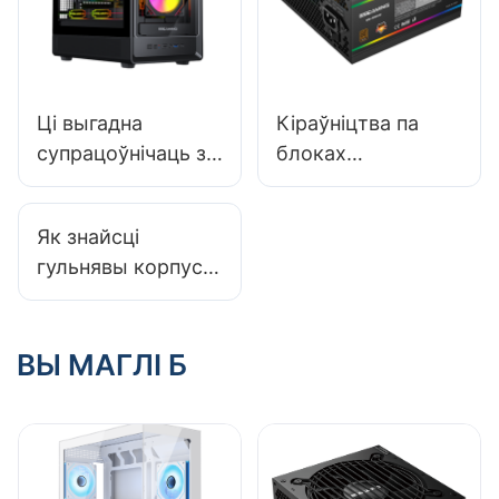
Ці выгадна
Кіраўніцтва па
супрацоўнічаць з
блоках
мясцовымі
харчавання для
вытворцамі
ПК 2025: выбар
Як знайсці
корпусаў для ПК?
правільнага блока
гульнявы ​​корпус
харчавання для
для ПК, які
зборкі NAS
падыходзіць для
вялікіх
ВЫ МАГЛІ Б
працэсарных
кулераў?