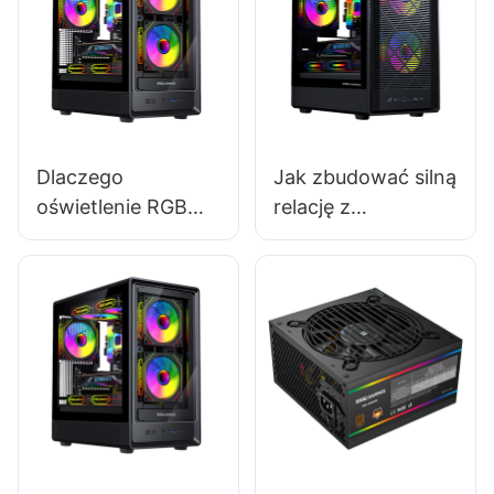
Dlaczego
Jak zbudować silną
oświetlenie RGB
relację z
jest tak popularne
producentami
w obudowach
obudów do
komputerów
komputerów
gamingowych?
gamingowych?