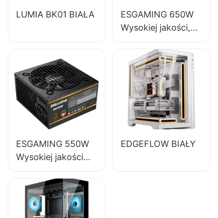
LUMIA BK01 BIAŁA
ESGAMING 650W
Wysokiej jakości,
85% sprawności,
pełnomodułowy
zasilacz do
komputerów
stacjonarnych 80+
Bronze ESB650W
ESGAMING 550W
EDGEFLOW BIAŁY
Wysokiej jakości
zasilacz do
komputerów
stacjonarnych o
sprawności 85%,