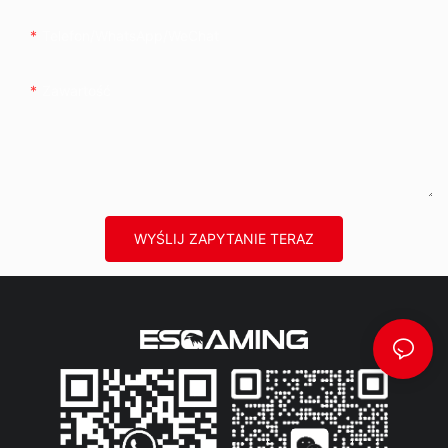
Telefon/WhatsApp/WeChat
Zawartość
WYŚLIJ ZAPYTANIE TERAZ