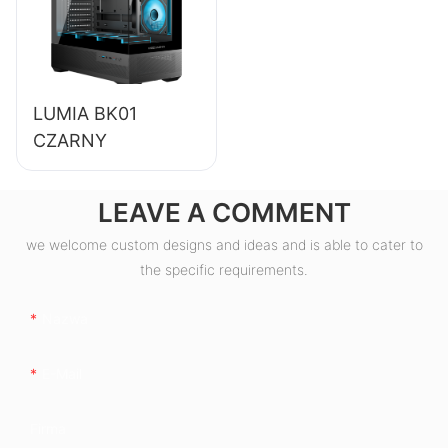
80+ Bronze
ESB550W
LUMIA BK01
CZARNY
LEAVE A COMMENT
we welcome custom designs and ideas and is able to cater to
the specific requirements.
Nazwa
E-Mail
Firma