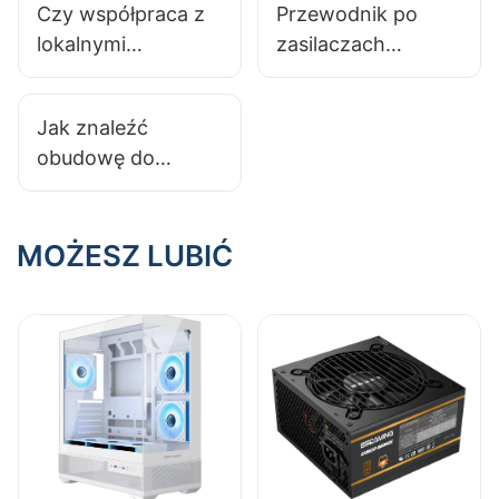
Czy współpraca z
Przewodnik po
lokalnymi
zasilaczach
producentami
komputerowych
obudów
2025: Wybór
Jak znaleźć
komputerowych
odpowiedniego
obudowę do
jest korzystna?
zasilacza do
komputera
systemu NAS
gamingowego,
która pomieści
MOŻESZ LUBIĆ
duże chłodzenie
procesora?