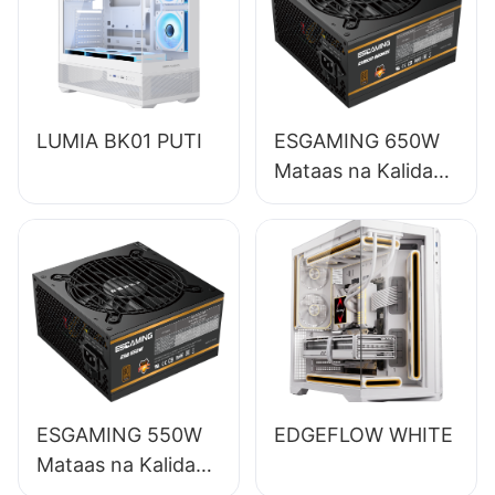
LUMIA BK01 PUTI
ESGAMING 650W
Mataas na Kalidad
85% na Kahusayan
Buong Module 80+
Bronze na Suplay
ng Kuryente para
sa Desktop PC
ESB650W
ESGAMING 550W
EDGEFLOW WHITE
Mataas na Kalidad
85% na Kahusayan