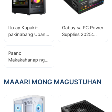
Ito ay Kapaki-
Gabay sa PC Power
pakinabang Upang
Supplies 2025:
Makipagsosyo Sa
Pagpili ng Tamang
Lokal na Mga
PSU Para sa Isang
Paano
Tagagawa ng PC
NAS Build
Makakahanap ng
Case?
Gaming PC Case na
Kasya sa Malaking
CPU Cooler?
MAAARI MONG MAGUSTUHAN