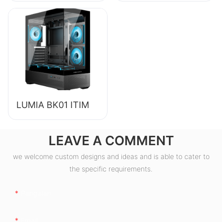
80+ Bronze na
Suplay ng Kuryente
para sa Desktop PC
ESB550W
LUMIA BK01 ITIM
LEAVE A COMMENT
we welcome custom designs and ideas and is able to cater to
the specific requirements.
Pangalan
Email