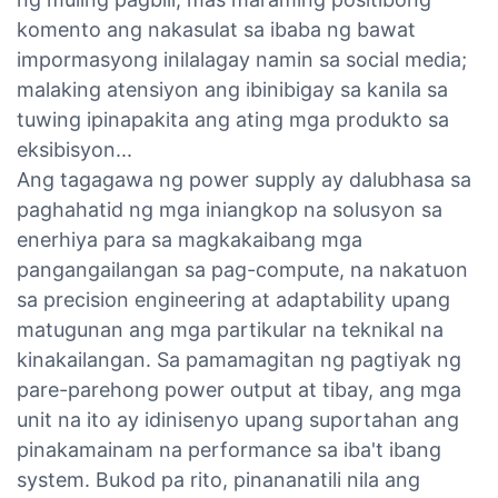
komento ang nakasulat sa ibaba ng bawat
impormasyong inilalagay namin sa social media;
malaking atensiyon ang ibinibigay sa kanila sa
tuwing ipinapakita ang ating mga produkto sa
eksibisyon...
Ang tagagawa ng power supply ay dalubhasa sa
paghahatid ng mga iniangkop na solusyon sa
enerhiya para sa magkakaibang mga
pangangailangan sa pag-compute, na nakatuon
sa precision engineering at adaptability upang
matugunan ang mga partikular na teknikal na
kinakailangan. Sa pamamagitan ng pagtiyak ng
pare-parehong power output at tibay, ang mga
unit na ito ay idinisenyo upang suportahan ang
pinakamainam na performance sa iba't ibang
system. Bukod pa rito, pinananatili nila ang