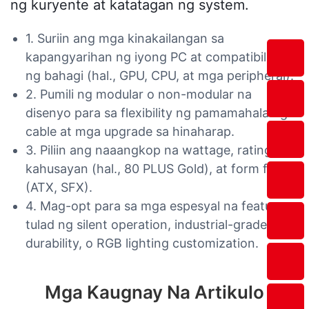
ng kuryente at katatagan ng system.
1. Suriin ang mga kinakailangan sa
kapangyarihan ng iyong PC at compatibility
ng bahagi (hal., GPU, CPU, at mga peripheral).
2. Pumili ng modular o non-modular na
disenyo para sa flexibility ng pamamahala ng
cable at mga upgrade sa hinaharap.
3. Piliin ang naaangkop na wattage, rating ng
kahusayan (hal., 80 PLUS Gold), at form factor
(ATX, SFX).
4. Mag-opt para sa mga espesyal na feature
tulad ng silent operation, industrial-grade
durability, o RGB lighting customization.
Mga Kaugnay Na Artikulo