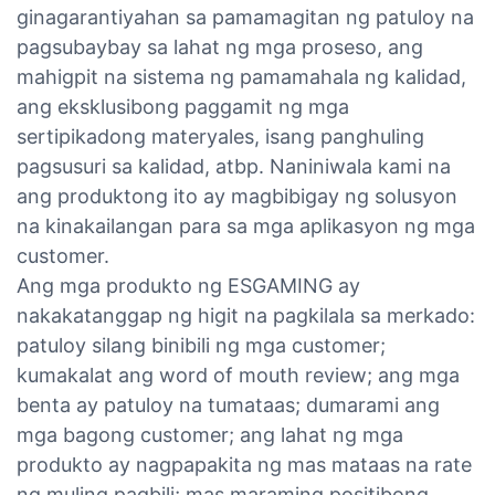
ginagarantiyahan sa pamamagitan ng patuloy na
pagsubaybay sa lahat ng mga proseso, ang
mahigpit na sistema ng pamamahala ng kalidad,
ang eksklusibong paggamit ng mga
sertipikadong materyales, isang panghuling
pagsusuri sa kalidad, atbp. Naniniwala kami na
ang produktong ito ay magbibigay ng solusyon
na kinakailangan para sa mga aplikasyon ng mga
customer.
Ang mga produkto ng ESGAMING ay
nakakatanggap ng higit na pagkilala sa merkado:
patuloy silang binibili ng mga customer;
kumakalat ang word of mouth review; ang mga
benta ay patuloy na tumataas; dumarami ang
mga bagong customer; ang lahat ng mga
produkto ay nagpapakita ng mas mataas na rate
ng muling pagbili; mas maraming positibong