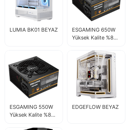
LUMIA BK01 BEYAZ
ESGAMING 650W
Yüksek Kalite %85
Verimlilik Tam
Modüler 80+
Bronze Masaüstü
Bilgisayar Güç
Kaynağı ESB650W
ESGAMING 550W
EDGEFLOW BEYAZ
Yüksek Kalite %85
Verimlilik 80+