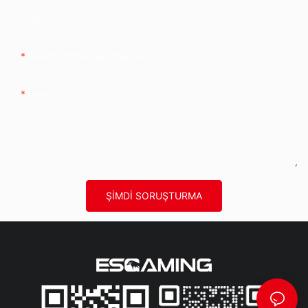
Şirket
Telefon/whatsapp/wechat
Içerik
ŞIMDI SORUŞTURMA