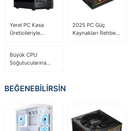
Yerel PC Kasa
2025 PC Güç
Üreticileriyle
Kaynakları Rehberi:
Ortaklık Kurmak
NAS Sisteminiz İçin
Avantajlı mı?
Doğru PSU'yu
Büyük CPU
Seçme
Soğutucularına
Uygun Bir Oyun
Bilgisayarı Kasası
Nasıl Bulunur?
BEĞENEBILIRSIN