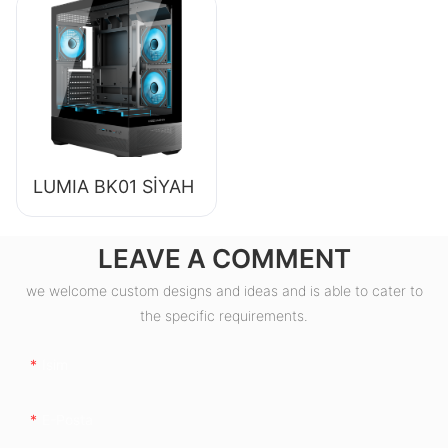
Bronze Masaüstü
Bilgisayar Güç
Kaynağı ESB550W
LUMIA BK01 SİYAH
LEAVE A COMMENT
we welcome custom designs and ideas and is able to cater to
the specific requirements.
Isim
E-Posta