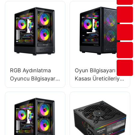
RGB Aydınlatma
Oyun Bilgisayarı
Oyuncu Bilgisayar
Kasası Üreticileriyle
Kasalarında Neden
Güçlü Bir İlişki Nasıl
Bu Kadar Popüler?
Kurulur?