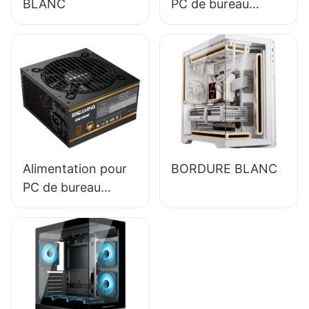
BLANC
PC de bureau
ESGAMING 650W,
module complet,
haute qualité,
rendement 85 %,
certification 80+
Bronze ESB650W
Alimentation pour
BORDURE BLANC
PC de bureau
ESGAMING 550W
haute qualité,
rendement 85%,
certification 80+
Bronze ESB550W