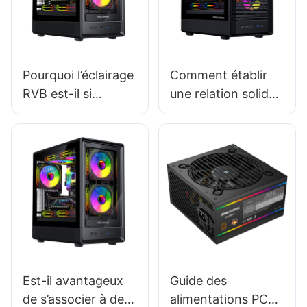
Pourquoi l’éclairage
Comment établir
RVB est-il si
une relation solide
populaire dans les
avec les fabricants
boîtiers PC de jeu ?
de boîtiers PC de
jeu ?
Est-il avantageux
Guide des
de s’associer à des
alimentations PC