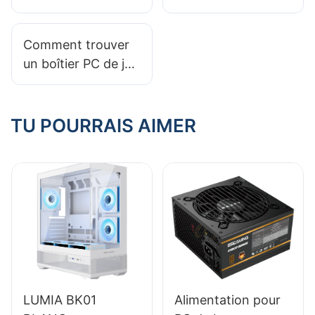
fabricants locaux
2025 : Choisir le
de boîtiers PC ?
bon bloc
Comment trouver
d'alimentation pour
un boîtier PC de jeu
une configuration
adapté aux grands
NAS
refroidisseurs de
processeur ?
TU POURRAIS AIMER
LUMIA BK01
Alimentation pour