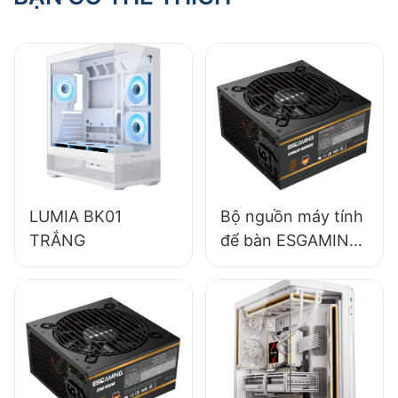
LUMIA BK01
Bộ nguồn máy tính
TRẮNG
để bàn ESGAMING
650W chất lượng
cao, hiệu suất 85%,
dạng module đầy
đủ, chuẩn 80+
Bronze ESB650W