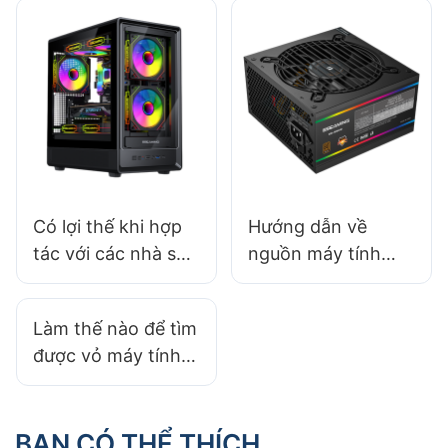
game?
nhà sản xuất vỏ
máy tính chơi
game?
Có lợi thế khi hợp
Hướng dẫn về
tác với các nhà sản
nguồn máy tính
xuất vỏ máy tính
năm 2025: Chọn
địa phương không?
nguồn phù hợp cho
Làm thế nào để tìm
việc xây dựng NAS
được vỏ máy tính
chơi game phù hợp
với bộ tản nhiệt
CPU lớn?
BẠN CÓ THỂ THÍCH