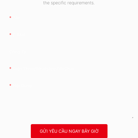
the specific requirements.
Tên
E-Mail
Công Ty
Điện Thoại/WhatsApp/WeChat
Nội Dung
GỬI YÊU CẦU NGAY BÂY GIỜ