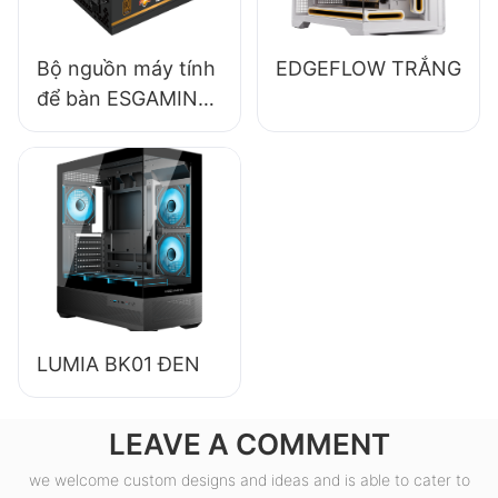
Bộ nguồn máy tính
EDGEFLOW TRẮNG
để bàn ESGAMING
550W chất lượng
cao, hiệu suất 85%,
đạt chuẩn 80+
Bronze ESB550W
LUMIA BK01 ĐEN
LEAVE A COMMENT
we welcome custom designs and ideas and is able to cater to