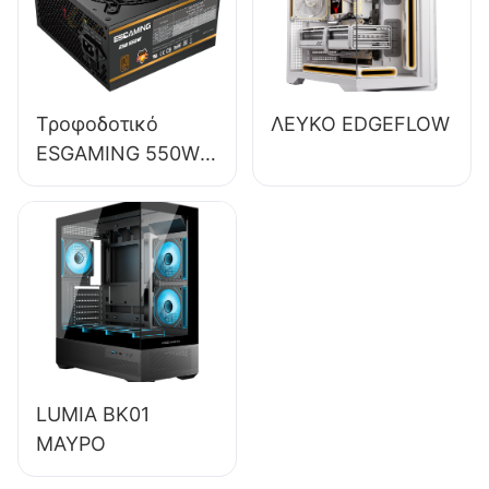
επιτραπέζιου
υπολογιστή
ESB650W
Τροφοδοτικό
ΛΕΥΚΟ EDGEFLOW
ESGAMING 550W
υψηλής ποιότητας,
απόδοσης 85%,
80+ χάλκινο, για
επιτραπέζιους
υπολογιστές,
ESB550W
LUMIA BK01
ΜΑΥΡΟ