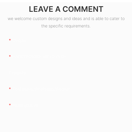
LEAVE A COMMENT
we welcome custom designs and ideas and is able to cater to
the specific requirements.
Όνομα
ΗΛΕΚΤΡΟΝΙΚΗ ΔΙΕΥΘΥΝΣΗ
Εταιρεία
Τηλέφωνο/whatsapp/wechat
Περιεχόμενο