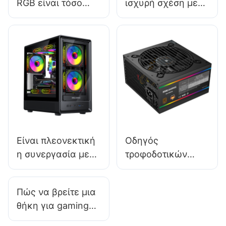
RGB είναι τόσο
ισχυρή σχέση με
δημοφιλής σε
τους
θήκες
κατασκευαστές
υπολογιστών
θηκών για
gaming;
υπολογιστές
gaming;
Είναι πλεονεκτική
Οδηγός
η συνεργασία με
τροφοδοτικών
τοπικούς
υπολογιστή 2025:
κατασκευαστές
Επιλογή του
Πώς να βρείτε μια
θηκών
σωστού
θήκη για gaming
υπολογιστών;
τροφοδοτικού για
PC που να
μια κατασκευή