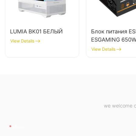
LUMIA BK01 БЕЛЫЙ
Блок питания E
ESGAMING 650
View Details
высокого качест
View Details
КПД 85%,
полномодульны
бронзовый (80+)
настольных ПК.
we welcome cu
Имя