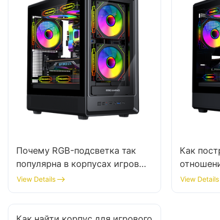
Почему RGB-подсветка так
Как пост
популярна в корпусах игровых
отношен
ПК?
корпусов
View Details
View Details
Как найти корпус для игрового