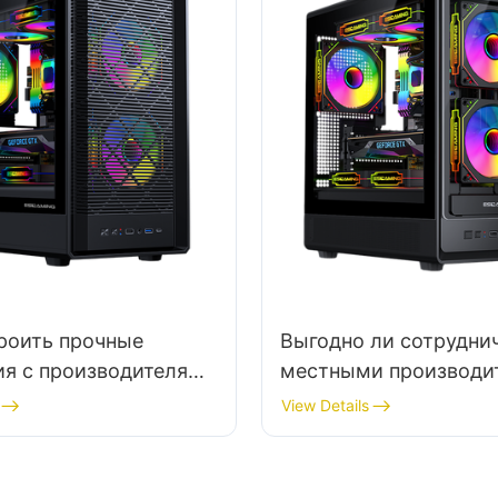
роить прочные
Выгодно ли сотруднич
ия с производителями
местными производи
 для игровых ПК?
корпусов для ПК?
View Details