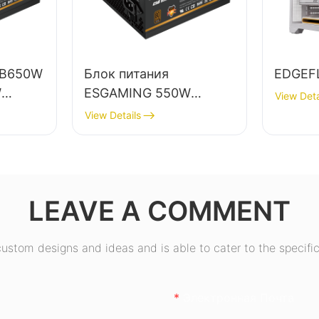
SB650W
Блок питания
EDGEF
W
ESGAMING 550W
View Deta
ва,
высокого качества,
View Details
КПД 85%, класс
й,
защиты 80+ Bronze,
, для
для настольных ПК,
ESB550W
LEAVE A COMMENT
stom designs and ideas and is able to cater to the specific
Электронная Почта