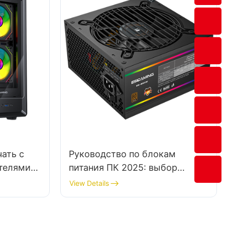
ать с
Руководство по блокам
телями
питания ПК 2025: выбор
правильного блока питания
View Details
для сборки NAS