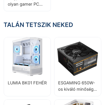
olyan gamer PC
összeállításhoz
házat, amibe nagy
CPU hűtők is
beleférnek?
TALÁN TETSZIK NEKED
LUMIA BK01 FEHÉR
ESGAMING 650W-
os kiváló minőségű,
85%-os hatásfokú,
teljes modulos, 80+