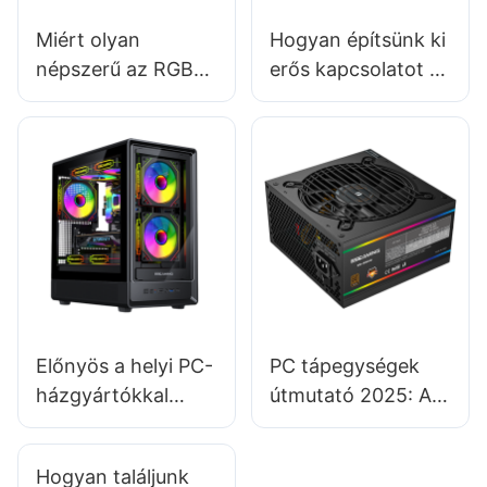
Miért olyan
Hogyan építsünk ki
népszerű az RGB
erős kapcsolatot a
világítás a gamer
gamer PC-ház
PC-házakban?
gyártókkal?
Előnyös a helyi PC-
PC tápegységek
házgyártókkal
útmutató 2025: A
együttműködni?
megfelelő
tápegység
Hogyan találjunk
kiválasztása NAS