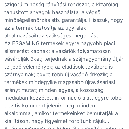
szigorú minőségirányítási rendszer, a kizárólag
tanúsított anyagok használata, a végső
minőségellenőrzés stb. garantálja. Hisszük, hogy
ez a termék biztosítja az ügyfelek
alkalmazásaihoz szükséges megoldást.
Az ESGAMING termékek egyre nagyobb piaci
elismerést kapnak: a vásárlók folyamatosan
vásárolják őket; terjednek a szájhagyomány útján
terjedő vélemények; az eladások továbbra is
szárnyalnak; egyre több új vásárló érkezik; a
termékek mindegyike magasabb újravásárlási
arányt mutat; minden egyes, a közösségi
médiában közzétett információ alatt egyre több
pozitív komment jelenik meg; minden
alkalommal, amikor termékeinket bemutatják a
kiállításon, nagy figyelmet fordítunk rájuk...
A tápegységgyártó a különféle számítástechnikai