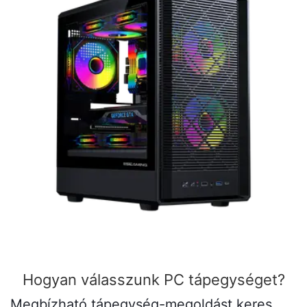
Hogyan válasszunk PC tápegységet?
Megbízható tápegység-megoldást keres,