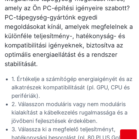
amely az Ön PC-építési igényeire szabott?
PC-tápegység-gyártónk egyedi
megoldásokat kínál, amelyek megfelelnek a
különféle teljesítmény-, hatékonyság- és
kompatibilitási igényeknek, biztosítva az
optimális energiaellátást és a rendszer
stabilitását.
1. Értékelje a számítógép energiaigényét és az
alkatrészek kompatibilitását (pl. GPU, CPU és
perifériák).
2. Válasszon moduláris vagy nem moduláris
kialakítást a kábelkezelés rugalmassága és a
jövőbeni fejlesztések érdekében.
3. Válassza ki a megfelelő teljesítményt,
hatékonysági besorolást (pl. 80 PLUS Gold) és