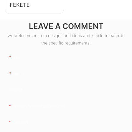
FEKETE
LEAVE A COMMENT
we welcome custom designs and ideas and is able to cater to
the specific requirements.
Név
Email
Vállalat
Telefon/WhatsApp/WeChat
Tartalom