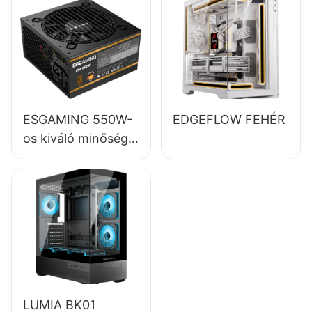
bronz színű asztali
számítógép
tápegységek
ESB650W
ESGAMING 550W-
EDGEFLOW FEHÉR
os kiváló minőségű,
85%-os hatásfokú,
80+ bronz színű
asztali számítógép
tápegység,
ESB550W
LUMIA BK01