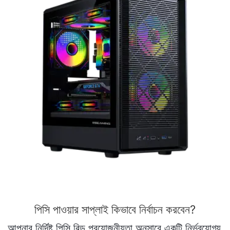
পিসি পাওয়ার সাপ্লাই কিভাবে নির্বাচন করবেন?
আপনার নির্দিষ্ট পিসি বিল্ড প্রয়োজনীয়তা অনুসারে একটি নির্ভরযোগ্য