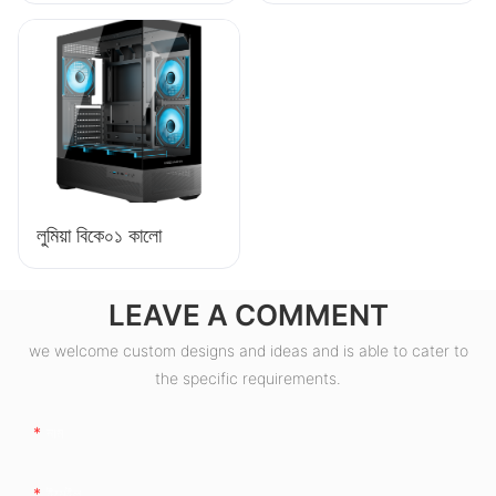
সম্পন্ন ৮০+ ব্রোঞ্জ ডেস্কটপ
পিসি পাওয়ার সাপ্লাই
ESB550W
লুমিয়া বিকে০১ কালো
LEAVE A COMMENT
we welcome custom designs and ideas and is able to cater to
the specific requirements.
নাম
ইমেইল