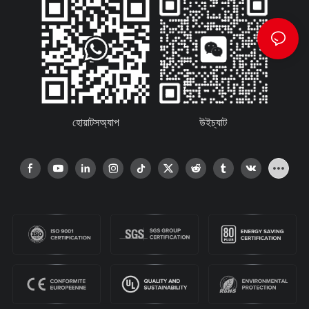
হোয়াটসঅ্যাপ
উইচ্যাট