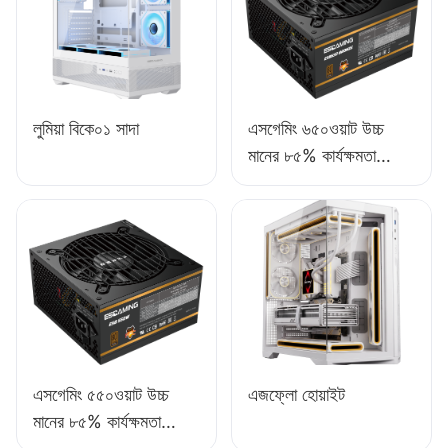
লুমিয়া বিকে০১ সাদা
এসগেমিং ৬৫০ওয়াট উচ্চ
মানের ৮৫% কার্যক্ষমতা
সম্পন্ন ফুল-মডিউল ৮০+
ব্রোঞ্জ ডেস্কটপ পিসি পাওয়ার
সাপ্লাই ESB650W
এসগেমিং ৫৫০ওয়াট উচ্চ
এজফ্লো হোয়াইট
মানের ৮৫% কার্যক্ষমতা