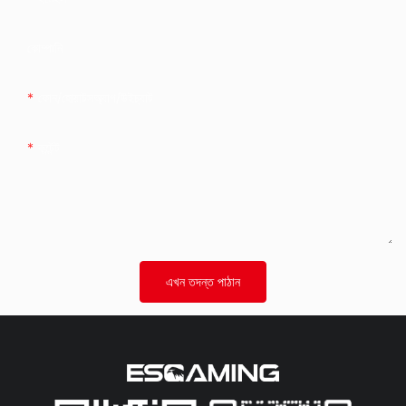
কোম্পানি
ফোন/হোয়াটসঅ্যাপ/উইচ্যাট
কন্টেন্ট
এখন তদন্ত পাঠান