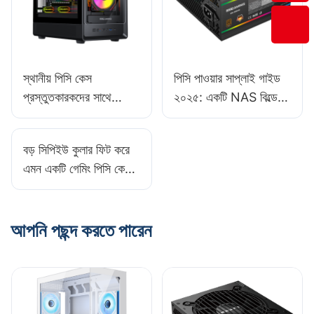
স্থানীয় পিসি কেস
পিসি পাওয়ার সাপ্লাই গাইড
প্রস্তুতকারকদের সাথে
২০২৫: একটি NAS বিল্ডের
অংশীদারিত্ব করা কি
জন্য সঠিক PSU নির্বাচন করা
সুবিধাজনক?
বড় সিপিইউ কুলার ফিট করে
এমন একটি গেমিং পিসি কেস
কীভাবে খুঁজে পাবেন?
আপনি পছন্দ করতে পারেন