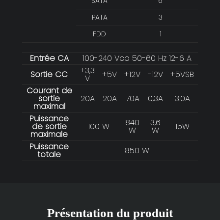
SATA
6
PATA
3
FDD
1
Entrée CA
100-240 Vca 50-60 Hz 12-6 A
+3,3
Sortie CC
+5V
+12V
-12V
+5VSB
V
Courant de
sortie
20A
20A
70A
0,3A
3.0A
maximal
Puissance
840
3,6
de sortie
100 W
15W
W
W
maximale
Puissance
850 W
totale
Présentation du produit