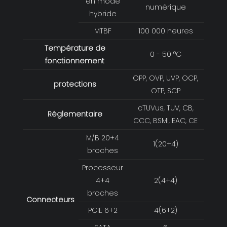
en mode
numérique
hybride
MTBF
100 000 heures
Température de
0 - 50 °C
fonctionnement
OPP, OVP, UVP, OCP,
protections
OTP, SCP
cTUVus, TUV, CB,
Réglementaire
CCC, BSMI, EAC, CE
M/B 20+4
1(20+4)
broches
Processeur
4+4
2(4+4)
broches
Connecteurs
PCIE 6+2
4(6+2)