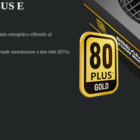
US E
io energetico offrendo al
ormale trasmissione a due tubi (85%)