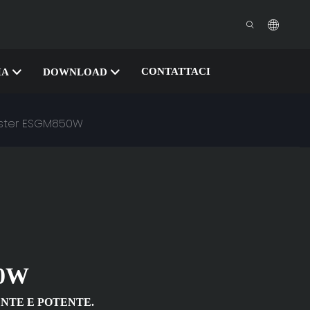
CONTATTACI
IA
DOWNLOAD
Master ESGM850W
0W
ENTE E POTENTE.