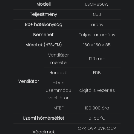
Modell
ESGM850W
Teljesítmény
850
80+ hatékonyság
arany
Bemenet
Teljes tartomány
Méretek (H*Sz*M)
160 × 150 × 85
Ventilátor
120 mm
mérete
Hordozó
FDB
Ventilátor
hibrid
üzemmódú
digitális vezérlés
ventilátor
MTBF
100 000 óra
Üzemi hőmérséklet
0–50 °C
OPP, OVP, UVP, OCP,
Védelmek