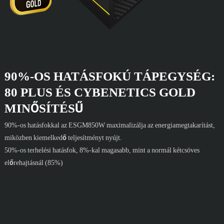
90%-OS HATÁSFOKÚ TÁPEGYSÉG:
80 PLUS ÉS CYBENETICS GOLD
MINŐSÍTÉSŰ
90%-os hatásfokkal az ESGM850W maximalizálja az energiamegtakarítást,
miközben kiemelkedő teljesítményt nyújt.
50%-os terhelési hatásfok, 8%-kal magasabb, mint a normál kétcsöves
előrehajtásnál (85%)