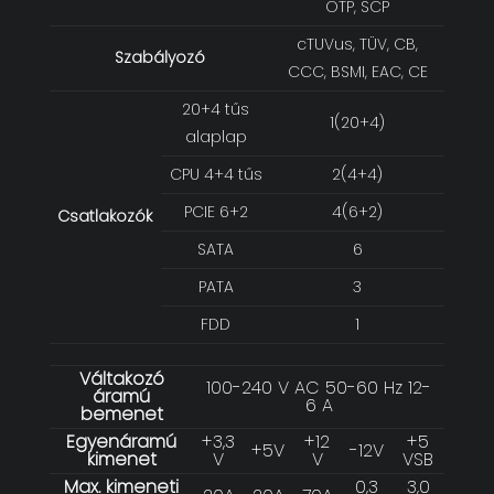
OTP, SCP
cTUVus, TÜV, CB,
Szabályozó
CCC, BSMI, EAC, CE
20+4 tűs
1(20+4)
alaplap
CPU 4+4 tűs
2(4+4)
PCIE 6+2
4(6+2)
Csatlakozók
SATA
6
PATA
3
FDD
1
Váltakozó
100-240 V AC 50-60 Hz 12-
áramú
6 A
bemenet
Egyenáramú
+3,3
+12
+5
+5V
-12V
kimenet
V
V
VSB
Max. kimeneti
0,3
3,0