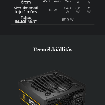
20A
20A
70A
áram
A
A
Max. kimeneti
840
3,6
15
100 W
teljesítmény
W
W
W
Teljes
850 W
TELJESÍTMÉNY
Termékkiállítás