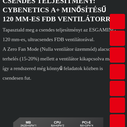
CSENDES TELJESÍTMÉNY:
CYBENETICS A+ MINŐSÍTÉSŰ
120 MM-ES FDB VENTILÁTORRAL
Tapasztald meg a csendes teljesítményt az ESGAMING
120 mm-es, ultracsendes FDB ventilátorával.
A Zero Fan Mode (Nulla ventilátor üzemmód) alacsony
terhelés (15-20%) mellett a ventilátor kikapcsolva marad,
így a rendszered még könnyű feladatok közben is
csendesen fut.