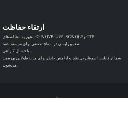
ارتقاء حفاظت
مجهز به محافظ‌های OPP، OVP، UVP، SCP، OCP و OTP
تضمین ایمنی در سطح صنعتی برای سیستم شما.
با ۵ سال گارانتی،
شما از قابلیت اطمینان بی‌نظیر و آرامش خاطر برای مدت طولانی بهره‌مند
می‌شوید.
مشخصات
ESGM850W
مدل
۸۵۰
وات