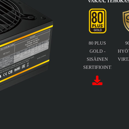
VAKAA, TEHOKAS
80 PLUS
9
GOLD -
HYÖ
SISÄINEN
VIR
SERTIFIOINTI