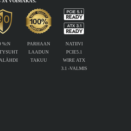
 JA VOIMAKAS.
0 %:N
PARHAAN
NATIIVI
TYSUHTEEN
LAADUN
PCIE5.1
TALÄHDE
TAKUU
WIRE ATX
3.1 -VALMIS