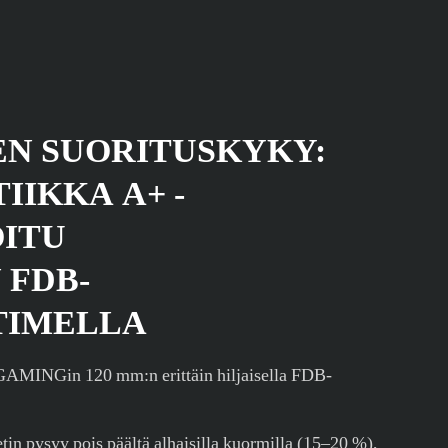
EN SUORITUSKYKY:
IIKKA A+ -
OITU
 FDB-
TIMELLA
GAMINGin 120 mm:n erittäin hiljaisella FDB-
etin pysyy pois päältä alhaisilla kuormilla (15–20 %),