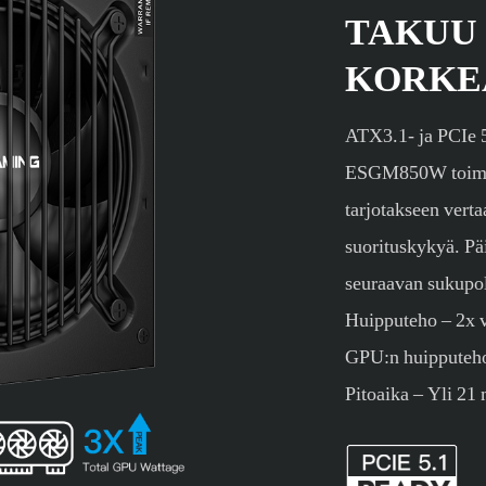
TAKUU
KORKE
ATX3.1- ja PCIe 5
ESGM850W toimit
tarjotakseen verta
suorituskykyä. Päi
seuraavan sukupo
Huipputeho – 2x v
GPU:n huipputeho
Pitoaika – Yli 21