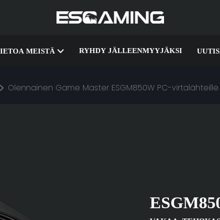
RYHDY JÄLLEENMYYJÄKSI
IETOA MEISTÄ
UUTI
Olennainen Game Master ESGM850W PC-virtalähteille
ESGM85