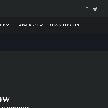
OTA YHTEYTTÄ
SET
LATAUKSET
0W