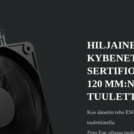
HILJAIN
KYBENET
SERTIFI
120 MM:N
TUULET
Koe äänetön teho ES
tuulettimella.
Zero Fan -tilassa tuul