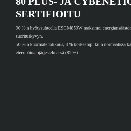
80 PLUS- JA CYBENETI
SERTIFIOITU
90 %:n hyötysuhteella ESGM850W maksimoi energiansäästön j
suorituskyvyn.
50 %:n kuormatehokkuus, 8 % korkeampi kuin normaalissa ka
eteenpäinajojärjestelmässä (85 %)