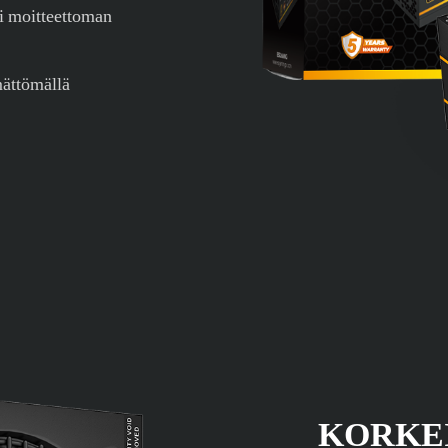
i moitteettoman
mättömällä
KORKE