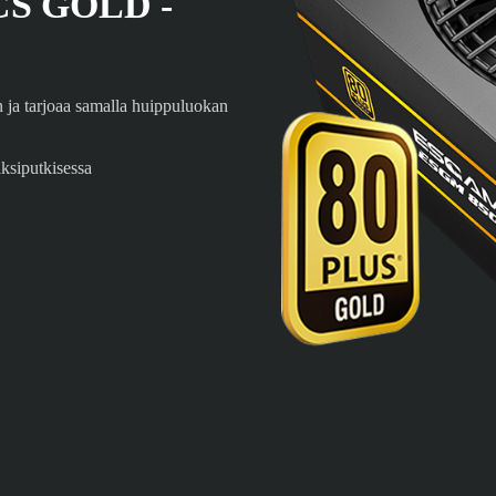
CS GOLD -
a tarjoaa samalla huippuluokan
ksiputkisessa