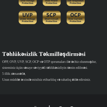
Təhlükəsizlik Təkmilləşdirməsi
OPP, OVP, UVP, SCP, OCP və OTP qorumaları ilə təchiz olunmuşdur,
sisteminiz üçün sənaye səviyyəli təhlükəsizliyin təmin edilməsi.
5 illik zəmanətlə,
Uzun müddət ərzində misilsiz etibarlılıq və rahatlıq əldə edirsiniz.