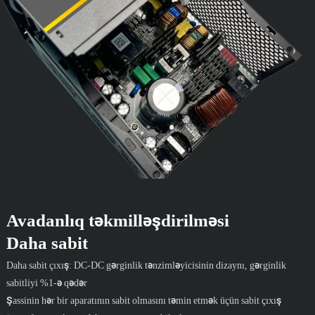
Avadanlıq təkmilləşdirilməsi
Daha sabit
Daha sabit çıxış: DC-DC gərginlik tənzimləyicisinin dizaynı, gərginlik
sabitliyi %1-ə qədər
Şassinin hər bir aparatının sabit olmasını təmin etmək üçün sabit çıxış