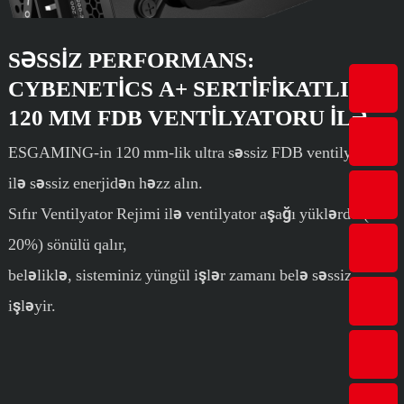
SƏSSIZ PERFORMANS:
CYBENETICS A+ SERTIFIKATLI
120 MM FDB VENTILYATORU ILƏ
ESGAMING-in 120 mm-lik ultra səssiz FDB ventilyatoru
ilə səssiz enerjidən həzz alın.
Sıfır Ventilyator Rejimi ilə ventilyator aşağı yüklərdə (15-
20%) sönülü qalır,
beləliklə, sisteminiz yüngül işlər zamanı belə səssiz
işləyir.