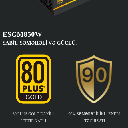
ESGM850W
SABIT, SƏMƏRƏLI VƏ GÜCLÜ.
80 PLUS GOLD DAXILI
90% SƏMƏRƏLILIKLI ENERJI
SERTIFIKATLI
TƏCHIZATI