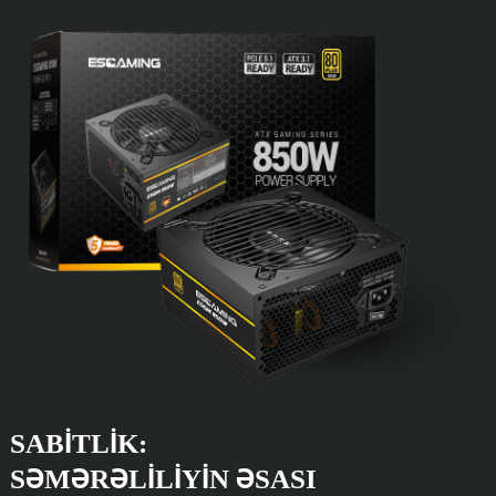
SABITLIK:
SƏMƏRƏLILIYIN ƏSASI