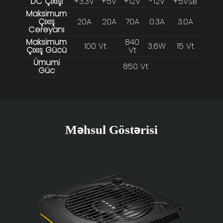
DC Çıxışı
+3.3V
+5V
+12V
-12V
+5VSB
Maksimum
Çıxış
20A
20A
70A
0.3A
3.0A
Cərəyanı
Maksimum
840
100 Vt
3.6W
15 Vt
Çıxış Gücü
Vt
Ümumi
850 Vt
Güc
Məhsul Göstərisi