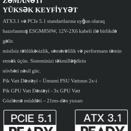
ZƏMANƏTI
YÜKSƏK KEYFIYYƏT
ATX3.1 və PCIe 5.1 standartlarına uyğun olaraq
hazırlanmış ESGM850W, 12V-2X6 kabeli ilə birlikdə
gəlir.
misilsiz təhlükəsizlik, səmərəlilik və performans təmin
etmək üçün. Sisteminizi təkmilləşdirin
növbəti nəsil güc.
Pik Vatt Dəstəyi – Ümumi PSU Vattının 2x-i
Pik GPU Vatt Dəstəyi - 3x GPU Vatt
Gözləmə müddəti – 21ms-dən yuxarı