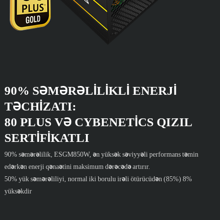
90% SƏMƏRƏLILIKLI ENERJI
TƏCHIZATI:
80 PLUS VƏ CYBENETICS QIZIL
SERTIFIKATLI
90% səmərəlilik, ESGM850W, ən yüksək səviyyəli performans təmin
edərkən enerji qənaətini maksimum dərəcədə artırır.
50% yük səmərəliliyi, normal iki borulu irəli ötürücüdən (85%) 8%
yüksəkdir