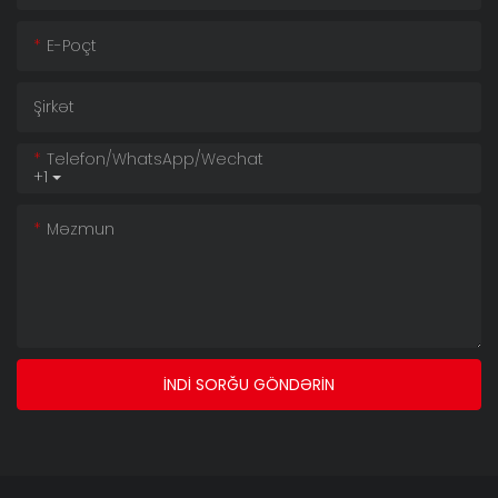
E-Poçt
Şirkət
Telefon/whatsApp/wechat
+1
Məzmun
İNDI SORĞU GÖNDƏRIN