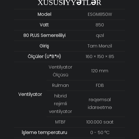
XÜSUSİYYƏTLƏR
Model
ESGM850W
Vatt
850
80 PLUS Səmərəliliyi
qızıl
Giriş
Tam Mənzil
Ölçülər (U*B*H)
160 × 150 × 85
Ventilyator
120 mm
Ölçüsü
Rulman
FDB
Ventilyator
hibrid
rəqəmsal
rejimli
idarəetmə
ventilyator
MTBF
100.000 saat
İşləmə temperaturu
0 - 50 °C