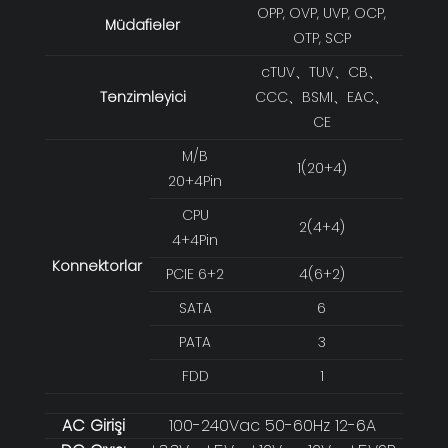
OPP, OVP, UVP, OCP,
Müdafiələr
OTP, SCP
cTUV、TUV、CB、
Tənzimləyici
CCC、BSMI、EAC、
CE
M/B
1(20+4)
20+4Pin
CPU
2(4+4)
4+4Pin
Konnektorlar
PCIE 6+2
4(6+2)
SATA
6
PATA
3
FDD
1
AC Girişi
100-240Vac 50-60Hz 12-6A