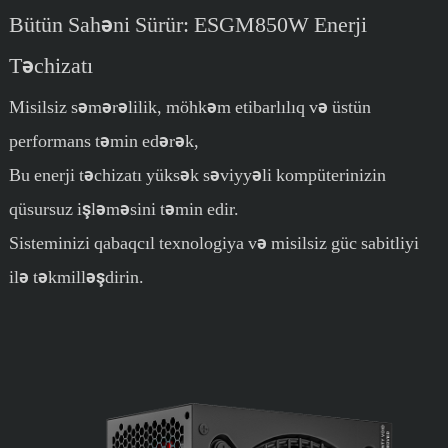
Bütün Sahəni Sürür: ESGM850W Enerji
Təchizatı
Misilsiz səmərəlilik, möhkəm etibarlılıq və üstün
performans təmin edərək,
Bu enerji təchizatı yüksək səviyyəli kompüterinizin
qüsursuz işləməsini təmin edir.
Sisteminizi qabaqcıl texnologiya və misilsiz güc sabitliyi
ilə təkmilləşdirin.