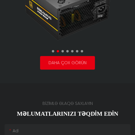
DAHA ÇOX GÖRÜN
BİZİMLƏ ƏLAQƏ SAXLAYIN
MƏLUMATLARINIZI TƏQDIM EDIN
Ad