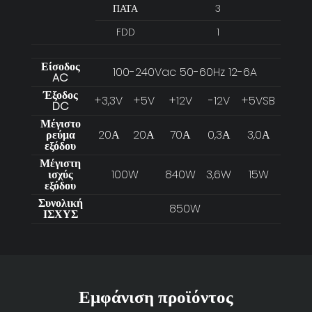
ΠΑΤΑ
3
FDD
1
Είσοδος
100-240Vac 50-60Hz 12-6A
AC
Έξοδος
+3,3V
+5V
+12V
-12V
+5VSB
DC
Μέγιστο
ρεύμα
20Α
20Α
70Α
0,3Α
3,0Α
εξόδου
Μέγιστη
ισχύς
100W
840W
3,6W
15W
εξόδου
Συνολική
850W
ΙΣΧΥΣ
Εμφάνιση προϊόντος