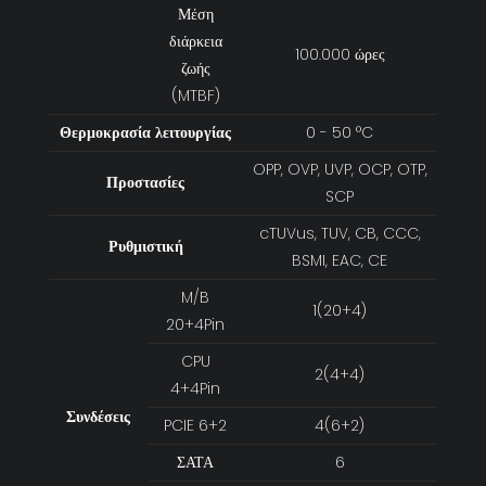
Μέση
διάρκεια
100.000 ώρες
ζωής
(MTBF)
Θερμοκρασία λειτουργίας
0 - 50 °C
OPP, OVP, UVP, OCP, OTP,
Προστασίες
SCP
cTUVus, TUV, CB, CCC,
Ρυθμιστική
BSMI, EAC, CE
M/B
1(20+4)
20+4Pin
CPU
2(4+4)
4+4Pin
Συνδέσεις
PCIE 6+2
4(6+2)
ΣΑΤΑ
6