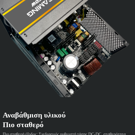
Αναβάθμιση υλικού
Πιο σταθερό
Πιο σταθερή έξοδος: Σχεδιασμός ρυθμιστή τάσης DC-DC, σταθερότητα