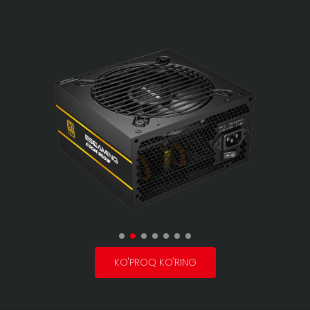
KO'PROQ KO'RING