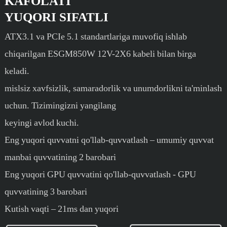
KAFOLATI
YUQORI SIFATLI
ATX3.1 va PCIe 5.1 standartlariga muvofiq ishlab
chiqarilgan ESGM850W 12V-2X6 kabeli bilan birga
keladi.
mislsiz xavfsizlik, samaradorlik va unumdorlikni ta'minlash
uchun. Tizimingizni yangilang
keyingi avlod kuchi.
Eng yuqori quvvatni qo'llab-quvvatlash – umumiy quvvat
manbai quvvatining 2 barobari
Eng yuqori GPU quvvatini qo'llab-quvvatlash - GPU
quvvatining 3 barobari
Kutish vaqti – 21ms dan yuqori