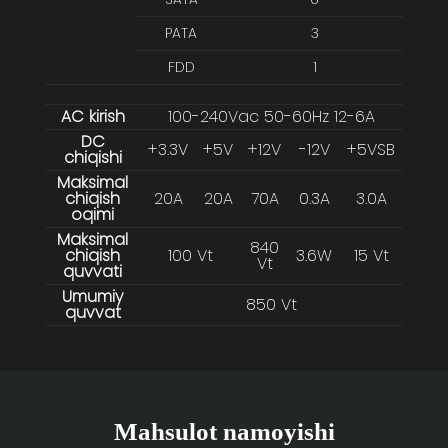
PATA
3
FDD
1
AC kirish
100-240Vac 50-60Hz 12-6A
DC
+3.3V
+5V
+12V
-12V
+5VSB
chiqishi
Maksimal
chiqish
20A
20A
70A
0.3A
3.0A
oqimi
Maksimal
840
chiqish
100 Vt
3.6W
15 Vt
Vt
quvvati
Umumiy
850 Vt
quvvat
Mahsulot namoyishi