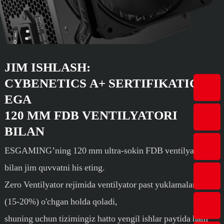
JIM ISHLASH:
CYBENETICS A+ SERTIFIKATIGA
EGA
120 MM FDB VENTILYATORI
BILAN
ESGAMING’ning 120 mm ultra-sokin FDB ventilyatori
bilan jim quvvatni his eting.
Zero Ventilyator rejimida ventilyator past yuklamalarda
(15-20%) o'chgan holda qoladi,
shuning uchun tizimingiz hatto yengil ishlar paytida ham