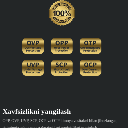
Xavfsizlikni yangilash
OPP, OVP, UVP, SCP, OCP va OTP himoya vositalari bilan jihozlangan,
tizimingiz uchun sanoat darajasidagi xavfsizlikni ta'minlash.