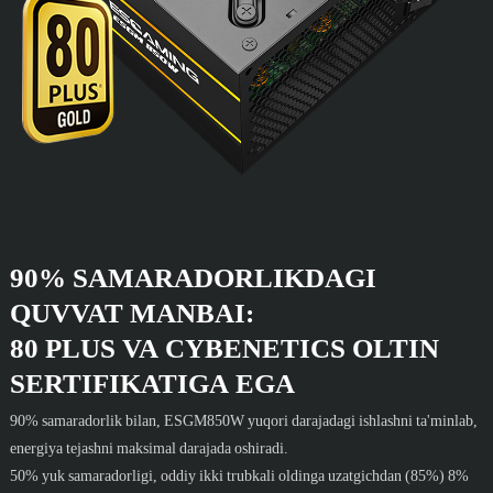
90% SAMARADORLIKDAGI
QUVVAT MANBAI:
80 PLUS VA CYBENETICS OLTIN
SERTIFIKATIGA EGA
90% samaradorlik bilan, ESGM850W yuqori darajadagi ishlashni ta'minlab,
energiya tejashni maksimal darajada oshiradi.
50% yuk samaradorligi, oddiy ikki trubkali oldinga uzatgichdan (85%) 8%