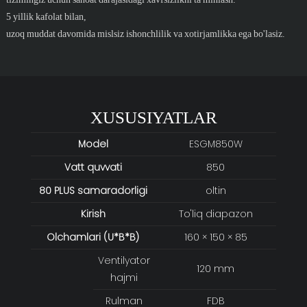
5 yillik kafolat bilan,
uzoq muddat davomida mislsiz ishonchlilik va xotirjamlikka ega bo'lasiz.
XUSUSIYATLAR
Model
ESGM850W
Vatt quvvati
850
80 PLUS samaradorligi
oltin
Kirish
To'liq diapazon
Olchamlari (U*B*B)
160 × 150 × 85
Ventilyator
120 mm
hajmi
Rulman
FDB