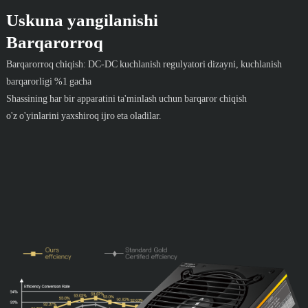
Uskuna yangilanishi
Barqarorroq
Barqarorroq chiqish: DC-DC kuchlanish regulyatori dizayni, kuchlanish
barqarorligi %1 gacha
Shassining har bir apparatini ta'minlash uchun barqaror chiqish
o'z o'yinlarini yaxshiroq ijro eta oladilar.