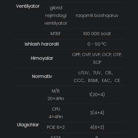
Ventilyator
gibrid
rejimdagi
raqamli boshqaruv
ventilyator
MTBF
100 000 soat
Ishlash harorati
0 - 50 °C
OPP, OVP, UVP, OCP, OTP,
Himoyalar
SCP
cTUV、TUV、CB、
Normativ
CCC、BSMI、EAC、CE
M/B
1(20+4)
20+4Pin
CPU
2(4+4)
4+4Pin
Ulagichlar
PCIE 6+2
4(6+2)
SATA
6