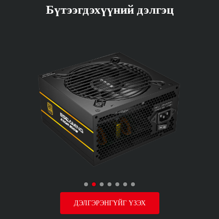
Бүтээгдэхүүний дэлгэц
ДЭЛГЭРЭНГҮЙГ ҮЗЭХ