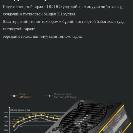
Илүү тогтвортой гаралт: DC-DC хүчдэлийн зохицуулагчийн загвар,
хүчдэлийн тогтвортой байдал %1 хүртэл
Явах эд ангийн тоног төхөөрөмж бүрийг тогтвортой байлгахын тулд
тогтвортой гаралт
өөрсдийн тоглолтыг илүү сайн тоглож чадна.