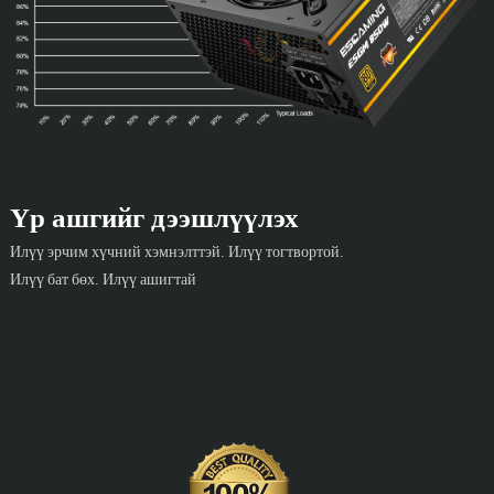
Үр ашгийг дээшлүүлэх
Илүү эрчим хүчний хэмнэлттэй. Илүү тогтвортой.
Илүү бат бөх. Илүү ашигтай