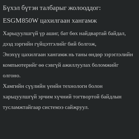
Бүхэл бүтэн талбарыг жолооддог:
ESGM850W цахилгаан хангамж
Харьцуулшгүй үр ашиг, бат бөх найдвартай байдал,
дээд зэргийн гүйцэтгэлийг бий болгож,
Энэхүү цахилгаан хангамж нь таны өндөр зэрэглэлийн
компьютерийг өө сэвгүй ажиллуулах боломжийг
олгоно.
Хамгийн сүүлийн үеийн технологи болон
харьцуулшгүй эрчим хүчний тогтвортой байдлын
тусламжтайгаар системээ сайжруул.