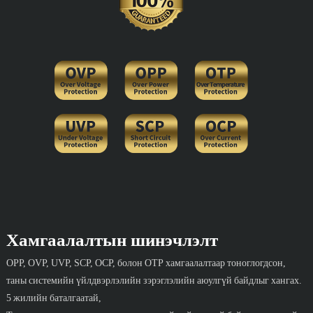
Хамгаалалтын шинэчлэлт
OPP, OVP, UVP, SCP, OCP, болон OTP хамгаалалтаар тоноглогдсон,
таны системийн үйлдвэрлэлийн зэрэглэлийн аюулгүй байдлыг хангах.
5 жилийн баталгаатай,