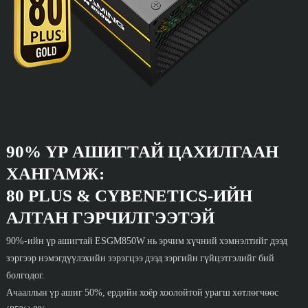
90% ҮР АШИГТАЙ ЦАХИЛГААН
ХАНГАМЖ:
80 PLUS & CYBENETICS-ИЙН
АЛТАН ГЭРЧИЛГЭЭТЭЙ
90%-ийн үр ашигтай ESGM850W нь эрчим хүчний хэмнэлтийг дээд
зэргээр нэмэгдүүлэхийн зэрэгцээ дээд зэргийн гүйцэтгэлийг бий
болгодог.
Ачааллын үр ашиг 50%, ердийн хоёр хоолойтой урагш хөтлөгчөөс