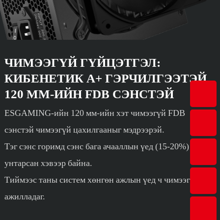
ЧИМЭЭГҮЙ ГҮЙЦЭТГЭЛ:
КИБЕНЕТИК А+ ГЭРЧИЛГЭЭТЭЙ
120 ММ-ИЙН FDB СЭНСТЭЙ
ESGAMING-ийн 120 мм-ийн хэт чимээгүй FDB
сэнстэй чимээгүй цахилгааныг мэдрээрэй.
Тэг сэнс горимд сэнс бага ачааллын үед (15-20%)
унтарсан хэвээр байна.
Тиймээс таны систем хөнгөн ажлын үед ч чимээгүй
ажилладаг.