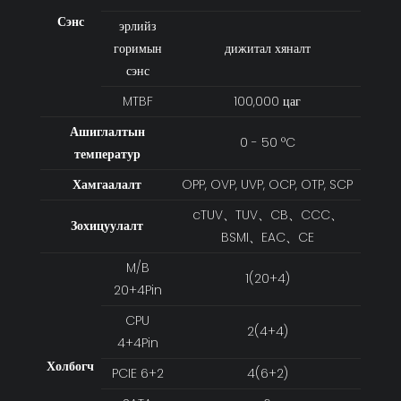
Сэнс
эрлийз
горимын
дижитал хяналт
сэнс
MTBF
100,000 цаг
Ашиглалтын
0 - 50 °C
температур
Хамгаалалт
OPP, OVP, UVP, OCP, OTP, SCP
cTUV、TUV、CB、CCC、
Зохицуулалт
BSMI、EAC、CE
M/B
1(20+4)
20+4Pin
CPU
2(4+4)
4+4Pin
Холбогч
PCIE 6+2
4(6+2)