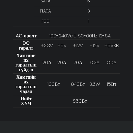
SATA
6
ПАТА
3
FDD
1
AC оролт
100-240Vac 50-60Hz 12-6A
DC
+3.3V
+5V
+12V
-12V
+5VSB
гаралт
Хамгийн
их
20А
20А
70А
0.3A
3.0A
гаралтын
гүйдэл
Хамгийн
их
100Вт
840Вт
3.6W
15Вт
гаралтын
чадал
Нийт
850Вт
ХҮЧ