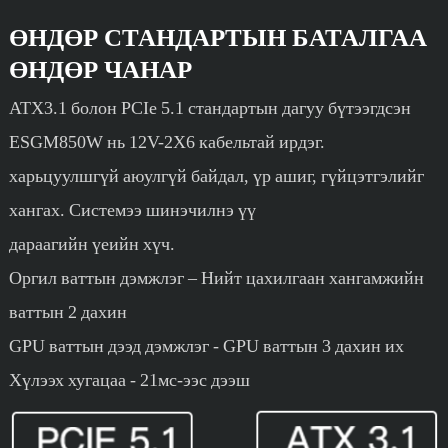
ӨНДӨР СТАНДАРТЫН БАТАЛГАА
ӨНДӨР ЧАНАР
ATX3.1 болон PCIe 5.1 стандартын дагуу бүтээгдсэн
ESGM850W нь 12V-2X6 кабельтай ирдэг.
харьцуулшгүй аюулгүй байдал, үр ашиг, гүйцэтгэлийг
хангах. Системээ шинэчилнэ үү
дараагийн үеийн хүч.
Оргил ваттын дэмжлэг – Нийт цахилгаан хангамжийн
ваттын 2 дахин
GPU ваттын дээд дэмжлэг - GPU ваттын 3 дахин их
Хүлээх хугацаа - 21мс-ээс дээш