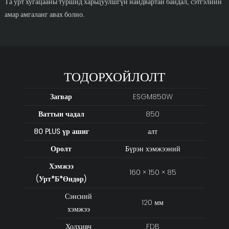
Та урт хугацааны туршид харьцуулшгүй найдвартай байдал, сэтгэлийн
амар амгаланг авах болно.
ТОДОРХОЙЛОЛТ
Загвар
ESGM850W
Ваттын чадал
850
80 PLUS үр ашиг
алт
Оролт
Бүрэн хэмжээний
Хэмжээ
160 × 150 × 85
(Урт*Б*Өндөр)
Сэнсний
120 мм
хэмжээ
Холхивч
FDB