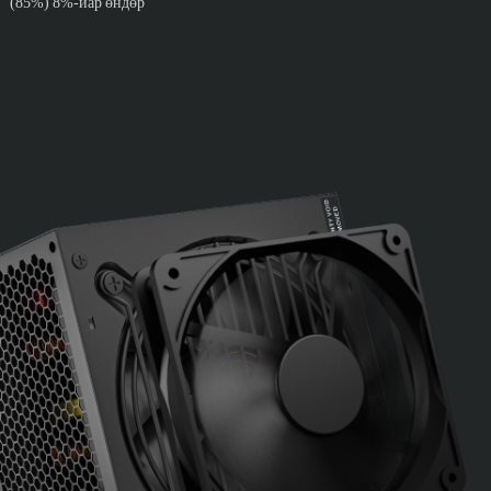
(85%) 8%-иар өндөр