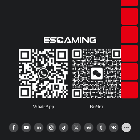
WhatsApp
ВиЧет