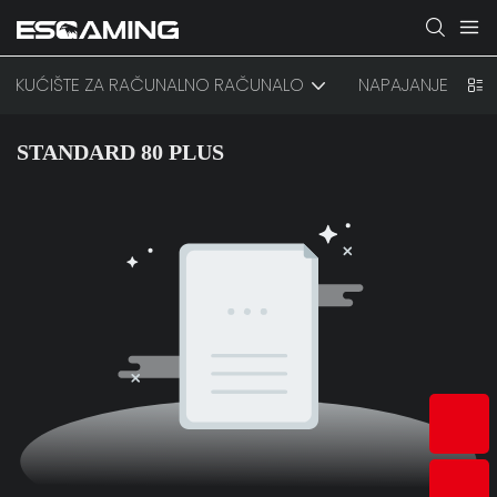
KUĆIŠTE ZA RAČUNALNO RAČUNALO
NAPAJANJE
STANDARD 80 PLUS