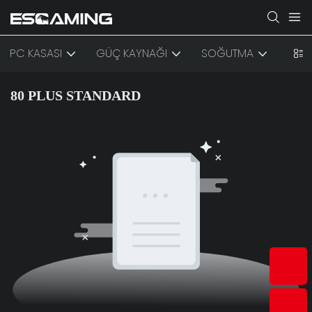
PC KASASI
GÜÇ KAYNAĞI
SOĞUTMA
AKS
80 PLUS STANDARD