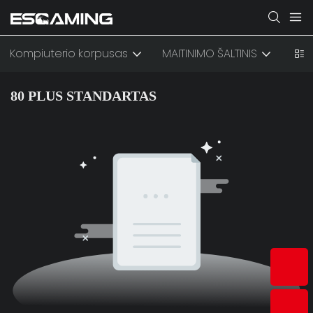
Kompiuterio korpusas
MAITINIMO ŠALTINIS
AUŠ
80 PLUS STANDARTAS