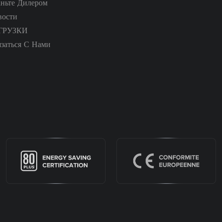
аньте Дилером
вости
ГРУЗКИ
заться С Нами