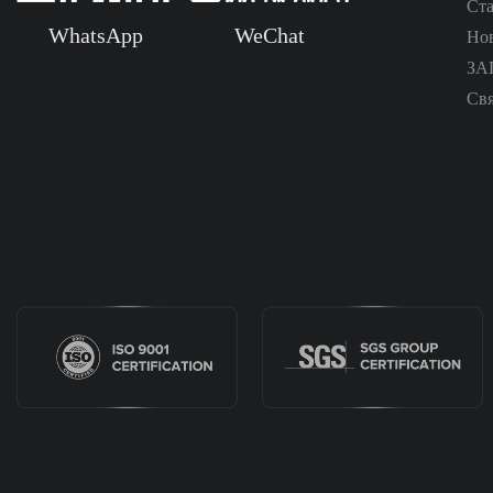
Ст
WhatsApp
WeChat
Но
ЗА
Свя