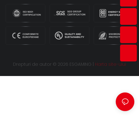
Drepturi de autor © 2026 ESGAMING |
Harta site-ului