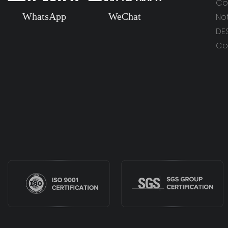
Con
WhatsApp
WeChat
Not
DE
Co