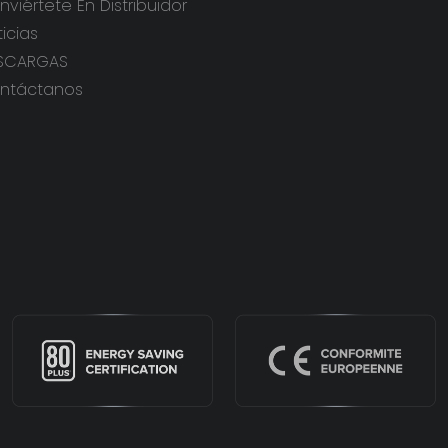
viértete En Distribuidor
icias
SCARGAS
ntáctanos