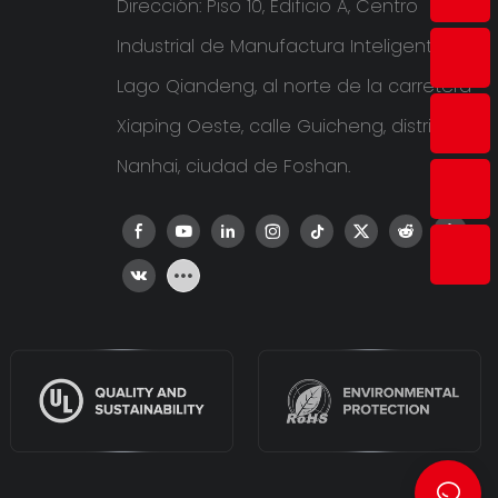
Dirección: Piso 10, Edificio A, Centro
Industrial de Manufactura Inteligente del
Lago Qiandeng, al norte de la carretera
Xiaping Oeste, calle Guicheng, distrito de
Nanhai, ciudad de Foshan.