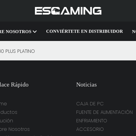
CONVIÉRTETE EN DISTRIBUIDOR
RE NOSOTROS
N
80 PLUS PLATINO
lace Rápido
Noticias
me
CAJA DE PC
oductos
FUENTE DE ALIMENTACIÓN
lución
ENFRIAMIENTO
bre Nosotros
ACCESORIO