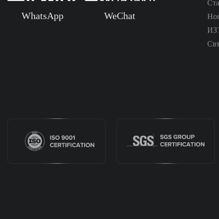
Ст
WhatsApp
WeChat
Но
ИЗ
Св