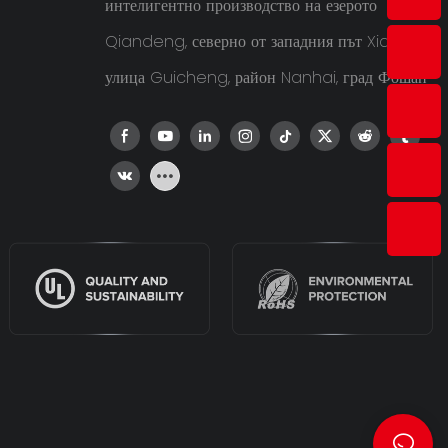
интелигентно производство на езерото
Qiandeng, северно от западния път Xiaping,
улица Guicheng, район Nanhai, град Фошан