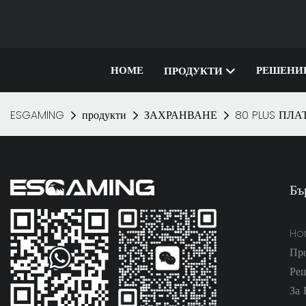
HOME
РЕШЕНИ
ПРОДУКТИ
ESGAMING
продукти
ЗАХРАНВАНЕ
80 PLUS ПЛ
Бъ
Ho
Пр
Ре
За 