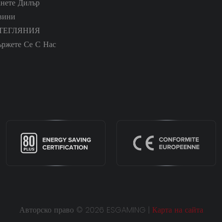
анете Дилър
вини
ТЕГЛЯНИЯ
ържете Се С Нас
Авторско право © 2026 ESGAMING |
Карта на сайта