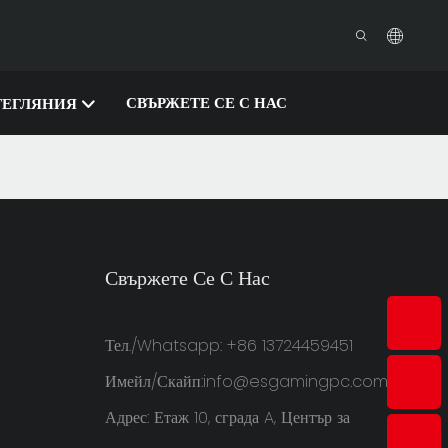
СВЪРЖЕТЕ СЕ С НАС
ТЕГЛЯНИЯ
Свържете Се С Нас
Тел./Whatsapp: +86 13724459451
Имейл/Скайп:
info@esgamingpc.com
Адрес: Етаж 10, сграда A, Център за