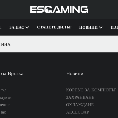
Е
СТАНЕТЕ ДИЛЪР
ЗА НАС
НОВИНИ
ИЗ
АТИНА
рза Връзка
Новини
me
КОРПУС ЗА КОМПЮТЪР
одукти
ЗАХРАНВАНЕ
шение
ОХЛАЖДАНЕ
Нас
АКСЕСОАР