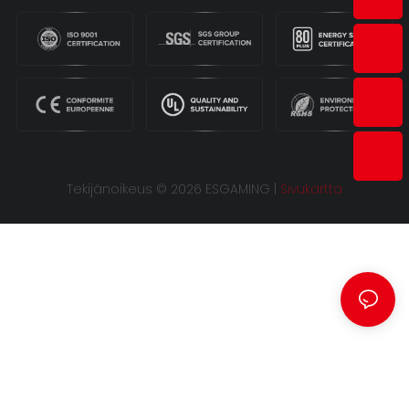
Tekijänoikeus © 2026 ESGAMING |
Sivukartta