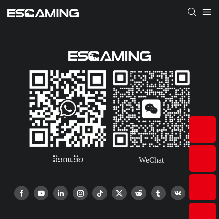
ວັອດແອັບ
WeChat