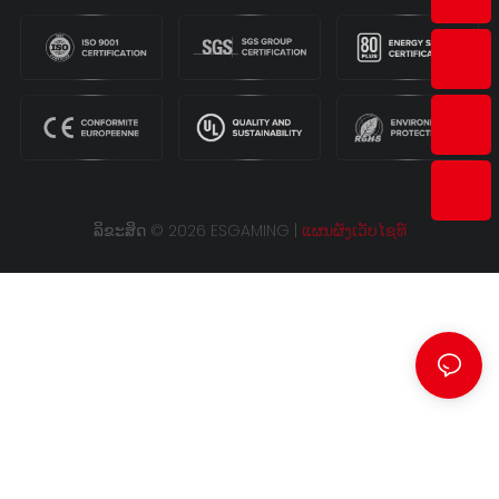
ລິຂະສິດ © 2026 ESGAMING |
ແຜນຜັງເວັບໄຊທ໌