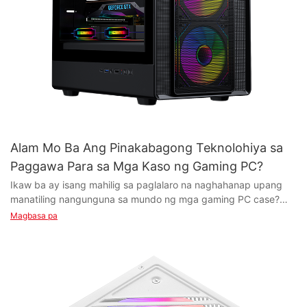
Alam Mo Ba Ang Pinakabagong Teknolohiya sa
Paggawa Para sa Mga Kaso ng Gaming PC?
Ikaw ba ay isang mahilig sa paglalaro na naghahanap upang
manatiling nangunguna sa mundo ng mga gaming PC case?
Huwag nang tumingin pa! Sa artikulong ito, tutuklasin namin
Magbasa pa
ang pinakabagong mga teknolohiya sa pagmamanupaktura na
nagbabago ng disenyo at functionality ng mga gaming PC
case. Mula sa mga advanced na cooling system hanggang sa
RGB lighting at higit pa, tuklasin kung paano dinadala ng mga
makabagong teknolohiyang ito ang mga gaming setup sa
susunod na antas. Manatiling may kaalaman at itaas ang iyong