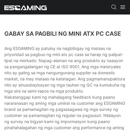
GABAY SA PAGBILI NG MINI ATX PC CASE
Ang ESGAMING ay patuloy na nagbibigay ng mataas na
priyoridad sa pagbuo ng mini atx pc case sa harap ng palipat-
lipat na merkado. Napag-alaman na ang produkto ay naaayon
sa pangangailangan ng CE at ISO 9001. Ang mga materyales
nito ay galing sa mga nangungunang supplier sa domestic
market, na may mataas na katatagan. Ang pagmamanupaktura
nito ay sinusubaybayan ng mga tauhan ng QC na kumukuha ng
mga sira na semi-tapos na mga produkto.
Nakatanggap kami ng mahalagang feedback kung paano
nararanasan ng aming mga umiiral na customer ang ESGAMING
brand sa pamamagitan ng pagsasagawa ng mga survey ng
customer sa pamamagitan ng regular na pagsusuri. Nilalayon
ng survey na bigyan kami ng impormasyon kung paano
pinahahalagahan ng mga customer ang performance ng aming