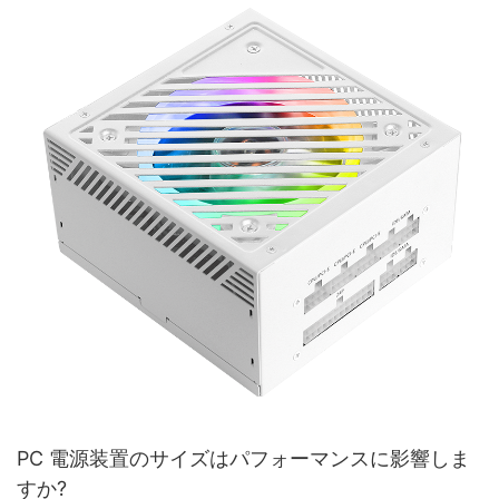
費を削減し、システムの安定性を向上させ、コンピューター コン
ーは最先端の素材とデザインを常に研究し、実装して、最高級の
先端テクノロジが数多くあります。 この有益な記事で、PC 電源
ポーネントの寿命を延ばすのに役立ちます。
ゲーミング PC ケースを生み出しています。
設計の最新のトレンドと進歩をご覧ください。
PC 電源を調達するための最も人気のあるオンライン プラットフ
ォームの 1 つは Alibaba です。 Alibaba は、世界中の購入者とサ
プライヤーを結びつけるグローバルな電子商取引プラットフォー
パフォーマンスと効率上の理由から電源をアップグレードするこ
ゲーミング PC ケースに関して、ゲーマーが考慮する重要な要素
ムです。 Alibaba は、PC 電源に特化したサプライヤーの広大なネ
とに加えて、古い電源や時代遅れの電源を使用することによる安
の 1 つは、その構築に使用される素材です。 かつては、PC ケー
- PC電源設計の概要
ットワークを活用して、競争力のある価格で幅広い製品を提供し
全上の影響も考慮することが重要です。 古い電源装置は最新の安
スの素材として主にスチールとプラスチックが使われていまし
ています。 ユーザーはさまざまなサプライヤーを閲覧し、価格と
全基準や規制を満たしていない可能性があり、電気の問題、ショ
た。 しかし、技術の進歩により、メーカーは現在、アルミニウ
PC 電源装置は、あらゆるコンピュータ システムにとって重要な
機能を比較し、プラットフォーム上で直接注文することができま
ート、さらには火災のリスクが高まります。
ム、強化ガラス、カーボンファイバーなどのより革新的な素材に
コンポーネントであり、すべてのハードウェア コンポーネントが
す。
注目し始めています。
適切に機能するために必要な電力を供給する役割を果たします。
近年、PC 電源の設計と技術は大きく進歩し、効率、信頼性、パフ
現在の安全基準を満たす新しい電源装置にアップグレードするこ
ォーマンスが向上しました。
PC 電源供給業者を見つけるためのもう 1 つの人気のオンライン
とで、コンピュータ システムをこれらの潜在的な危険から保護す
アルミニウムは軽量でありながら耐久性に優れていることで知ら
プラットフォームは Amazon です。 Amazon は世界最大の電子商
ることができます。 必要な安全要件を満たしていることを確認す
れており、ゲーミング PC ケースに最適です。 アルミニウムは優
取引プラットフォームの 1 つであり、さまざまなブランドやメー
るために、Underwriters Laboratories (UL) や国際電気標準会議
れた放熱性を提供するだけでなく、ケースに洗練されたモダンな
PC 電源設計における主要なトレンドの 1 つは、より小型でコンパ
カーの幅広い製品を提供しています。 ユーザーは、Amazon で
(IEC) などの信頼できる組織によって認定された電源を探してくだ
外観を与えます。 さらに、アルミニウムはスチールに比べて腐食
クトなユニットへの移行です。 PC ケースがますますコンパクト
PC 電源を簡単に検索し、他の購入者のレビューを読んで、幅広い
さい。
や錆に強いため、ケースが今後何年も最高の状態を保つことが保
になり、スペース効率が高くなるにつれて、電源メーカーは、こ
オプションから選択できます。 迅速な配送と信頼できるカスタマ
証されます。
れらの小型ケースに収まる、より小型で効率的なユニットを作成
ーサービスを備えた Amazon は、PC 電源をオンラインで購入す
する必要が生じました。 これにより、コンパクトなケースでの使
るのに便利な選択肢です。
結論として、コンピュータ システムの適切な機能、パフォーマン
用に特化して設計された SFX および TFX フォーム ファクターが
PC 電源装置のサイズはパフォーマンスに影響しま
ス、および安全性を確保するには、PC の電源を定期的にアップグ
強化ガラスは、ゲーミング PC ケースで人気が高まっているもう 1
開発されました。
すか?
レードすることが不可欠です。 信頼できる電源供給業者または電