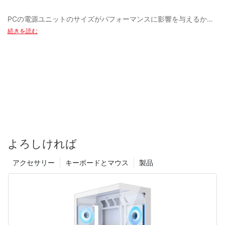
つの素材です。 強化ガラスは内部の部品をはっきりと見ることが
メーカーから直接購入したい場合は、Corsair や EVGA などの
源製造業者からの高品質の電源に投資することで、パフォーマン
できるだけでなく、全体的なデザインに優雅さを加えます。 メー
Web サイトで、高品質の PC 電源を幅広く取り揃えています。 こ
ス、効率、安全性の向上のメリットを享受できるだけでなく、現
PCの電源ユニットのサイズがパフォーマンスに影響を与えるかど
カーは現在、ケースの側面または前面に強化ガラスパネルを組み
PC 電源設計におけるもう 1 つの重要な傾向は、効率性に重点が置
れらの企業は、PC ハードウェアの分野における卓越性と革新への
代のコンピューター コンポーネントの電力需要の増加に対してシ
うか疑問に思ったことはありませんか？この記事では、電源ユニ
続きを読む
込んでおり、ゲーマーは RGB 照明やカスタム コンポーネントを披
かれていることです。 最新の電源装置はエネルギー効率が高くな
取り組みで有名です。 メーカーから直接購入することで、お客様
ステムを将来的にも耐えられるようにすることができます。 信頼
ットの容量が大きいほどコンピューターのパフォーマンスが向上
露することができます。
るように設計されており、消費電力を減らして電気代を抑えるだ
は特別な取引、保証範囲、最新の製品やテクノロジーへのアクセ
性が高く効率的なコンピューティング体験を楽しむには、コンピ
するのかどうか、その疑問について詳しく解説します。 電源装置
けでなく、発熱も抑えてシステム全体の安定性も向上します。 電
スを享受できます。
ュータ システムの電源のアップグレードを優先してください。
のサイジングの詳細とそれが PC の全体的なパフォーマンスに与
源装置メーカーはユニットの効率向上に常に取り組んでおり、現
える影響について、一緒に探っていきましょう。
カーボンファイバーは、ゲーミング PC ケース業界に進出しつつ
在では多くのメーカーが自社製品に 80 Plus 認証を提供していま
あるハイテク素材です。 強度と軽量性で知られるカーボンファイ
す。
結論として、コンピュータ システムのパフォーマンスと寿命を確
バーは、内部コンポーネントを強力に保護するとともに、ケース
保するには、適切な PC 電源供給業者を見つけることが重要で
PCの電源ユニットのアップグレードが必要な兆候
全体の重量を軽減します。 さらに、カーボンファイバーは従来の
す。 Alibaba や Amazon などのオンライン プラットフォームから
- 電源装置のサイズがPCのパフォーマンスに与える影響
素材とは一線を画す独特の美しさを備えているため、ハイエンド
電源メーカーも、パフォーマンスと信頼性を向上させるために、
購入する場合でも、Corsair や EVGA などのメーカーから直接購入
PC 電源装置はあらゆるコンピュータ システムに不可欠なコンポ
で未来的なデザインを求めるゲーマーの間で人気のある選択肢と
新しいテクノロジーを設計に取り入れています。 そうしたテクノ
する場合でも、購入する前にオプションを調査して比較すること
ーネントであり、他のすべてのコンポーネントが適切に機能する
PC のパフォーマンスはさまざまな要因によって決まりますが、そ
なっています。
ロジーの 1 つがモジュラー ケーブルです。これにより、ユーザー
よろしければ
が重要です。 電源要件を理解し、信頼できるサプライヤーを選択
ために必要な電力を供給します。 ただし、他のコンピューター部
の機能に重要な役割を果たす主要コンポーネントの 1 つが電源ユ
は必要なケーブルのみを接続できるため、ケース内の乱雑さが軽
することで、ニーズを満たす信頼性が高く効率的なコンピュータ
品と同様に、電源装置も時間の経過とともに消耗するため、アッ
ニットです。 電源ユニットのサイズは、PC の全体的なパフォー
減され、空気の流れが改善されます。 これにより、ビルドがより
アクセサリー
キーボードとマウス
製品
システムを構築できます。
プグレードまたは交換が必要になる場合があります。 この記事で
マンスに大きな影響を与える可能性があります。 技術が進歩する
最先端の素材に加えて、メーカーはゲーミング PC ケースのパフ
クリーンかつ整理されたものになるだけでなく、システムの冷却
は、PC の電源装置のアップグレードが必要であることを示すいく
につれて、より強力で効率的な PC の需要が高まり、より大きな
ォーマンスを最適化するための革新的なデザインにも注力してい
と全体的なパフォーマンスの向上にも役立ちます。
つかの兆候について説明します。
電源ユニットの必要性が高まっています。
ます。 ケーブル管理、エアフロー、拡張性などは、ユーザーエク
スペリエンスを向上させるためにメーカーが設計に取り入れてい
- PC電源サプライヤーを探すためのオンラインプラットフォーム
る重要な機能です。
PC 電源に組み込まれているもう 1 つの重要なテクノロジは、アク
の比較
PC の電源をアップグレードする必要があることを示す最も明らか
一般的に PSU と呼ばれる PC 電源装置は、コンピュータ システム
ティブ力率補正 (PFC) です。 この技術は、電気入力の力率を修正