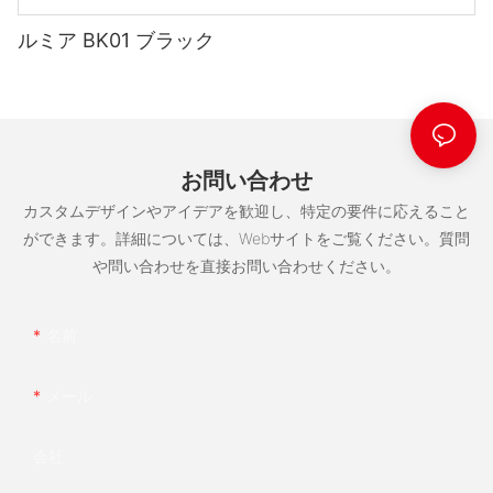
なことです。 この記事では、さまざまなオンライン プラットフォ
却、効率的な電圧調整によって実現されます。 このような設計上
もう一つの注目すべきゲーミング PC ケースメーカーは、洗練さ
ームの機能と利点を検討し、PC 電源サプライヤーを見つけるため
の考慮事項を優先する電源サプライヤーは、優れた性能の電源を
ルミア BK01 ブラック
れたミニマリストなデザインで知られる NZXT です。 彼らのケー
- PC電源における新技術の影響
の最も効果的な方法を決定できるようにします。
PC の電源をアップグレードする主な利点の 1 つは、効率が向上す
生産する可能性が高くなります。
スは、ケーブル管理と空気の流れを重視した、すっきりとしたシ
ることです。 技術の進歩に伴い、新しい電源ユニットはより効率
ンプルな美観を特徴としていることが多いです。 NZXT は、統合
急速に進化する今日の技術環境において、電力供給業界も新しい
的に設計され、エネルギーの無駄が減り、電気代が下がります。
型 RGB 照明やスマート デバイス接続などの独自の機能も提供して
技術の需要に応えるために絶えず革新を続けています。 近年大き
PC 電源サプライヤーを見つけるための人気のオンライン プラッ
より効率的な PSU は、システムへのより安定した電力出力も提供
さらに、コンピュータ システムの負荷と使用パターンも電源の効
おり、ゲーマーは好みに合わせてセットアップをカスタマイズで
な進歩を遂げた重要な分野の一つは、PC 電源設計です。 新しい
トフォームの 1 つが Alibaba です。 このプラットフォームは幅広
し、電圧変動やコンポーネントへの潜在的な損傷のリスクを軽減
率に影響を与える可能性があります。 電源装置は通常、最大負荷
きます。
テクノロジーが PC 電源に与える影響は見逃せません。これらの
いサプライヤーを擁していることで知られており、多様な選択肢
します。
容量の約 50 ～ 80% で動作しているときに最も効率的になりま
お問い合わせ
進歩により、電源の効率とパフォーマンスが向上しただけでな
を求める人にとって最適な選択肢となっています。 Alibaba を使
す。 電源装置を高い負荷または低い負荷で稼働させると、効率が
く、電源の設計と製造の方法にも革命が起きたからです。
カスタムデザインやアイデアを歓迎し、特定の要件に応えること
用すると、電源メーカーを簡単に検索し、場所、製品タイプ、最
低下し、寿命が短くなる可能性があります。 最適な効率を確保す
近年、ゲーミング PC ケースのメーカーも、デザインにおいて持
小注文数量などの基準に基づいて結果をフィルタリングできま
ができます。詳細については、Webサイトをご覧ください。質問
PC の電源をアップグレードするもう 1 つの利点は、パフォーマン
るには、コンピュータ システムのコンポーネントの電力要件に一
続可能性と環境への配慮に重点を置くようになりました。 Corsair
す。 これにより、選択肢を絞り込み、特定の要件を満たすサプラ
スが向上することです。 ワット数が高い PSU はシステムに多くの
致する電源を選択することが重要です。
や問い合わせを直接お問い合わせください。
などのブランドは、環境への影響を軽減するために、リサイクル
電源供給業者とメーカーはこうしたイノベーションの最前線に立
イヤーを見つけることができます。
電力を供給できるため、ゲームやビデオ編集などの要求の厳しい
素材やエネルギー効率の高いコンポーネントをケースに取り入れ
ち、電力供給と効率性に関して可能性の限界を常に押し広げてい
タスクでよりスムーズな操作と優れたパフォーマンスを実現でき
ています。 持続可能性に向けたこの変化は、ゲームコミュニティ
ます。 PC 電源設計における最も重要な進歩の 1 つは、よりエネ
ます。 さらに、より強力な PSU はグラフィック カードやその他
温度も電源効率に重要な役割を果たします。 温度が高くなると電
名前
内で環境を意識することの重要性についての意識が高まっている
ルギー効率が高く環境に優しいコンポーネントへの移行です。 こ
検討する価値のあるもう一つのオンライン プラットフォームは
のコンポーネントのアップグレードをサポートできるため、シス
源装置の効率が低下し、過熱につながり、パフォーマンスに悪影
ことを反映しています。
れには、システムの特定の負荷要件に基づいて電力供給を最適化
ThomasNet です。 このプラットフォームは、産業および製造分
テムの将来的な拡張性と柔軟性が向上します。
響を与える可能性があります。 ファンや液体冷却システムなどの
できるデジタル電源などの高効率電力変換テクノロジの使用が含
メール
野のバイヤーとサプライヤーを結びつけることに重点を置いてお
適切な冷却ソリューションは、最適な動作温度を維持し、電源効
まれます。
り、PC 電源メーカーを探している人にとって最適な選択肢となり
率を向上させるのに役立ちます。
全体的に、ゲーミング PC ケースの最新の製造技術は業界に革命
ます。 ThomasNet には包括的なサプライヤー ディレクトリが用
効率とパフォーマンスの向上に加えて、PC の電源をアップグレー
をもたらし、ゲーマーに幅広い選択肢を提供しています。 高度な
会社
意されており、電源装置を専門とする評判の良いメーカーを簡単
ドすると、システム全体の信頼性も向上します。 古い電源装置は
冷却ソリューションを備えた高性能ケースをお探しの場合でも、
PC 電源設計におけるもう 1 つの重要な進歩は、高度な電源管理機
に見つけることができます。 さらに、ThomasNet は製品カタロ