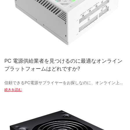
自分のスタイルに合ったケースを選択できます。 一部のゲーミン
あるかどうか疑問に思うようになります。 この記事では、電源装
グ PC ケースには、カスタマイズ可能な RGB 照明、強化ガラス パ
置のアップグレードの重要性と、それがすべてのコンピューター
ネル、ケーブル管理システムが搭載されており、すっきりと洗練
ユーザーにとって優先事項である理由について詳しく説明しま
された外観を実現しています。
す。
ゲーミング PC ケースの製造に関しては、OEM (相手先ブランド製
PC 電源装置は、壁のコンセントからの AC 電源を、コンピュータ
造会社) と ODM (相手先ブランド設計会社) という 2 つの主なタイ
ーのコンポーネントで使用できる DC 電源に変換する役割を果た
プのサプライヤーがあります。 OEM は有名ブランドのゲーミング
すため、あらゆるコンピューター システムに不可欠なコンポーネ
PC ケースを製造し、ODM はさまざまなラベルで販売されるケー
ントです。 信頼できる電源がなければ、コンピュータ システムは
PC 電源供給業者を見つけるのに最適なオンライン
スを設計および製造します。 どちらのタイプのサプライヤーもゲ
正常に機能できず、システム クラッシュ、ハードウェアの問題、
ーミング PC 業界で重要な役割を果たし、ゲーマーが幅広い種類
プラットフォームはどれですか?
さらにはコンポーネントの損傷につながる可能性があります。
の高品質ケースから選択できるようにしています。
信頼できるPC電源サプライヤーをお探しなのに、オンライン上に
無数の選択肢がありすぎて困っていませんか？もう探す必要はあ
続きを読む
PC の電源を定期的にアップグレードすることが重要な主な理由の
近年、ゲーミング PC ケースメーカーも、高度な素材や製造技術
りません！この記事では、PC電源サプライヤーを見つけるための
1 つは、現代のコンピューター コンポーネントの増大する電力需
を製品に取り入れ始めています。 たとえば、ゲーミング PC ケー
人気オンラインプラットフォームを詳しくご紹介し、情報に基づ
要に対応できるようにするためです。 技術の進歩に伴い、プロセ
スの中には、アルミニウムや強化ガラスなどの軽量で耐久性のあ
いた選択をして、コンピューターをスムーズかつ効率的に動作さ
ッサ、グラフィック カード、ストレージ デバイスなどのコンポー
る素材で作られているものもあります。 これらの素材は、ケース
せるお手伝いをします。
ネントはより強力になり、エネルギー消費量も増大しているた
の耐久性と美観を向上させるだけでなく、放熱性と全体的なパフ
め、効率的に動作するにはより高いワット数の電源が必要になり
ォーマンスの向上にも役立ちます。
ます。