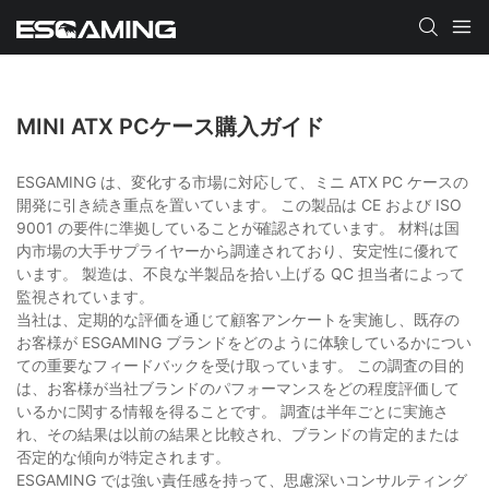
MINI ATX PCケース購入ガイド
ESGAMING は、変化する市場に対応して、ミニ ATX PC ケースの
開発に引き続き重点を置いています。 この製品は CE および ISO
9001 の要件に準拠していることが確認されています。 材料は国
内市場の大手サプライヤーから調達されており、安定性に優れて
います。 製造は、不良な半製品を拾い上げる QC 担当者によって
監視されています。
当社は、定期的な評価を通じて顧客アンケートを実施し、既存の
お客様が ESGAMING ブランドをどのように体験しているかについ
ての重要なフィードバックを受け取っています。 この調査の目的
は、お客様が当社ブランドのパフォーマンスをどの程度評価して
いるかに関する情報を得ることです。 調査は半年ごとに実施さ
れ、その結果は以前の結果と比較され、ブランドの肯定的または
否定的な傾向が特定されます。
ESGAMING では強い責任感を持って、思慮深いコンサルティング