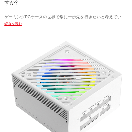
すか?
ゲーミングPCケースの世界で常に一歩先を行きたいと考えている
ゲーミング愛好家の方、もう探す必要はありません！この記事で
続きを読む
は、ゲーミングPCケースのデザインと機能に革命をもたらす最新
の製造技術をご紹介します。 高度な冷却システムから RGB 照明な
どに至るまで、これらの最先端技術がゲームセットアップを次の
レベルに引き上げる仕組みをご覧ください。 ゲーミング PC ケー
ス テクノロジーの最新イノベーションで情報を入手し、ゲーミン
グ体験を向上させましょう。
- ゲーミングPCケースの進化の紹介
ゲーミングPCケースの進化
ゲーミング PC ケースは、PC ゲームの初期の頃から長い道のりを
歩んできました。 テクノロジーとデザインの進歩により、ゲーミ
ング PC ケースは現代のゲーマーの要求を満たすように進化して