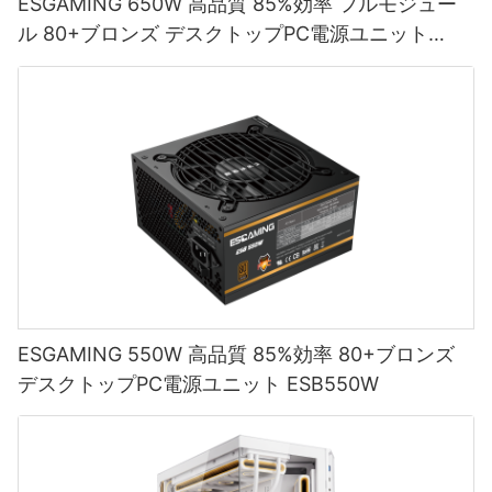
ESGAMING 650W 高品質 85%効率 フルモジュー
PC からブーンという音、キーンという音、カチカチという音など
ット定格が高い大型の電源ユニットを使用すると、システムがこ
結論として、ゲーミング PC ケースの最新の製造技術は、ゲーマ
要求を満たすことができる新しい技術の開発に精力的に取り組ん
イテクに精通した消費者が訪れる場所です。 Newegg では、詳細
の異音が聞こえる場合は、電源装置が故障している可能性があり
の最適な範囲内で動作することが保証され、消費電力が低減し、
ーがセットアップを構築およびカスタマイズする方法に革命をも
できました。
ル 80+ブロンズ デスクトップPC電源ユニット
な製品説明と仕様、顧客のレビューと評価などを通じて、コンピ
ます。 これらのノイズは、電源装置内のコンポーネントの故障や
エネルギー効率が向上します。
たらしています。 アルミニウム、強化ガラス、カーボンファイバ
ESB650W
ューターに最適な電源を見つけるのに役立つ豊富な情報を提供し
老朽化によって発生する可能性があり、電圧変動や電気的なショ
ーなどの最先端の素材から、パフォーマンスを最適化する革新的
ています。 さらに、Newegg は競争力のある価格設定と頻繁なセ
ートなど、さまざまな問題を引き起こす可能性があります。 電源
なデザインまで、ゲーミング PC ケースのメーカーは限界を押し
PC 電源設計における重要な進歩の 1 つは、より効率的で信頼性の
ールやプロモーションを提供しているため、予算が限られている
装置から異常な音が聞こえる場合は、すぐに問題に対処し、信頼
PC 用の電源ユニットを選択する際には、PSU のサイズだけでな
広げ、ゲーミング コミュニティ向けの最高級の製品を生み出して
高いコンポーネントの開発です。 電源メーカーは、製品の効率を
人にとってコスト効率の高い選択肢となります。
できる電源装置メーカーの新しい電源装置にアップグレードする
く品質も考慮することが重要です。 評判の良い電源供給業者また
います。 新しいゲーミング PC ケースをお探しの場合は、ゲーミ
向上させるために、新しい材料や設計を常に研究し、テストして
ことを検討することが重要です。
は電源製造業者を選択すると、システムの電力要件を満たす高品
ング体験を次のレベルに引き上げる最新のテクノロジーとデザイ
います。 これにより、エネルギー効率が向上するだけでなく、信
質で信頼性の高い製品を確実に手に入れることができます。 さら
ンを提供する、評判の良いゲーミング PC ケースサプライヤーま
頼性と耐久性も向上した電源装置が誕生しました。
メーカーから直接購入したい場合は、Corsair、EVGA、Seasonic
に、効率評価、モジュラーケーブル、保証条件などの要素を考慮
たはゲーミング PC ケースメーカーを探してください。
などの電源メーカーの Web サイトを訪問するのが良いでしょう。
PC 電源装置のアップグレードが必要であることを示すもう 1 つの
すると、PC に適した電源装置を選択するのに役立ちます。
メーカーから購入することで、特定のコンピュータ システムと互
兆候は、現在の電源装置が供給できる以上の電力を必要とする新
PC 電源設計におけるもう 1 つの重要な進歩は、スマート テクノ
換性のある純正製品を確実に入手できます。 さらに、多くのメー
しいコンポーネントをシステムに追加する場合です。 これには、
ロジーの統合です。 電源装置には現在、システムのニーズに応じ
カーが保証やカスタマー サポート サービスを提供しているため、
グラフィック カードのアップグレード、RAM の追加、追加のスト
結論として、PC 電源ユニットのサイズはシステムのパフォーマン
- 最新のゲーミングPCケースの革新的な機能
て電力出力を調整できるセンサーと監視システムが装備されてい
購入時にさらに安心していただけます。
レージ ドライブのインストールなどが含まれる場合があります。
スに実際に影響を与える可能性があります。 信頼できる電源供給
ます。 これにより効率が向上するだけでなく、電源装置とそれに
新しいコンポーネントでパフォーマンスの問題や互換性の問題が
業者から、ワット数容量が大きい大容量の電源を選択することに
ESGAMING 550W 高品質 85%効率 80+ブロンズ
最新のゲーミングPCケースの革新的な機能
接続されたコンポーネントの寿命も延びます。
発生している場合は、電源装置が電力需要の増加に対応できない
より、PC が最適に機能するために必要な電力を確実に受け取るこ
デスクトップPC電源ユニット ESB550W
これらの人気のあるオンライン プラットフォームに加えて、コン
ことが原因である可能性があります。 信頼できる電源供給業者か
とができます。 高品質の電源ユニットに投資することは、PC の
ピューターのハードウェアやアクセサリに特化した専門の Web サ
ら供給される高ワット数の電源にアップグレードすると、システ
安定性、効率、および全体的なパフォーマンスを維持するために
ゲーム用 PC ケースに関しては、メーカーは世界中のゲーマーの
さらに、電源メーカーもモジュール設計に注力しています。 これ
イトもあります。 PCPartPicker や Tom's Hardware などの Web
ムがすべてのコンポーネントに効率的に電力を供給できるように
不可欠です。
高まる需要に応えるために、デザインとテクノロジーの限界を押
により、ユーザーは必要に応じてコンポーネントを追加または削
サイトでは、コンピューターに最適な電源を見つけるのに役立つ
なります。
し広げようと常に努力しています。 洗練された未来的な美観から
除し、特定のニーズに合わせて電源をカスタマイズできます。 こ
包括的なガイドとレビューを提供しています。 これらの Web サ