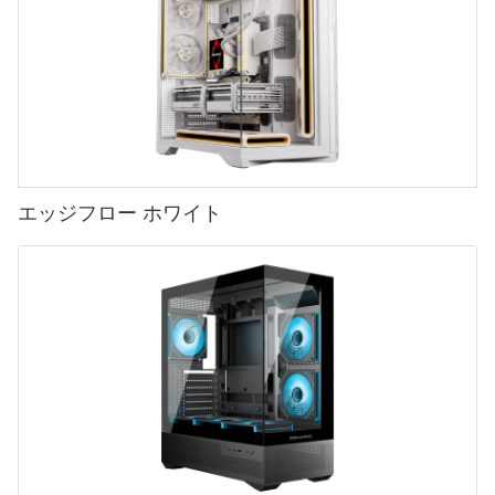
パフォーマンスを向上させる機能まで、高品質のゲーミング PC
れにより、電源の効率が向上するだけでなく、アップグレードや
イトでは、さまざまな電源オプションの詳細な分析と比較が提供
ケースへの投資を検討しているゲーマーにとって選択肢は豊富で
修理も容易になります。
されていることが多く、特定のニーズと予算に基づいて情報に基
結論として、PC の電源をアップグレードする必要があることを示
- 電源効率に影響を与える要因
す。
づいた決定を下すことができます。
す兆候がいくつかあります。 頻繁にクラッシュや不安定さが発生
したり、PC から異音が聞こえたり、より多くの電力を必要とする
PC 電源は、コンピュータ システムの全体的なパフォーマンスと
これらの進歩に加えて、電源サプライヤーは製品の全体的なパフ
新しいコンポーネントを追加したりする場合は、電源装置のアッ
効率に重要な役割を果たします。 電源装置のサイズは確かにその
現代のゲーミング PC ケースを従来のケースと区別する重要な側
ォーマンスの向上にも注力しています。 これには、電力出力の増
結論として、PC 電源供給業者を探す場合、消費者が利用できるオ
プグレードを検討する時期かもしれません。 信頼できる電源メー
パフォーマンスに影響を与えますが、電源装置の効率に影響を与
面の 1 つは、革新的な機能と機能性です。 これには、改善された
加、電圧調整の改善、ノイズと熱放出の削減が含まれます。 これ
ンライン プラットフォームがいくつかあります。 Amazon、
カーの高品質電源に投資すると、コンピュータ システムのパフォ
える他の要因もいくつかあります。
空気の流れと冷却システムから、カスタマイズ可能な RGB 照明や
らの改善により、ユーザー エクスペリエンスが向上するだけでな
Newegg、またはメーカーから直接購入する場合でも、購入する
ーマンスと寿命を向上させることができます。 覚えておいてくだ
ケーブル管理ソリューションまで、あらゆるものが含まれます。
く、電源が最新のコンピューティング システムの要求を満たすこ
前に製品レビュー、価格、保証オプションなどの要素を考慮する
さい、信頼性の高い PC 電源は、すべてのコンピューター コンポ
これらの機能は実用的な目的を果たすだけでなく、ケース全体の
とも保証されます。
エッジフロー ホワイト
ことが重要です。 調査を行い、選択肢を比較することで、ニーズ
ーネントが適切に機能するために不可欠です。
電源効率に影響を与える主な要因の 1 つは、その構築に使用され
美観も向上させます。
を満たし、予算内に収まる、コンピューターに最適な電源を見つ
るコンポーネントの品質です。 高品質のコンポーネントで作られ
けることができます。
た電源装置は、効率評価が高く、信頼性が高い傾向があります。
全体として、PC 電源設計の最新テクノロジは、電力効率とパフォ
これらのコンポーネントには、コンデンサ、トランス、インダク
革新的な機能を組み込むことの最前線に立つ大手ゲーミング PC
ーマンスに関する考え方に革命をもたらしています。 電源装置の
PC電源を定期的にアップグレードするメリット
タなどが含まれます。 電源を選択する際には、製品に高品質のコ
ケースサプライヤーの 1 つが Cooler Master です。 高品質な製品
サプライヤーとメーカーは、常に可能性の限界を押し広げ、より
ンポーネントを使用している評判の良い電源メーカーを探すこと
で知られる Cooler Master は、ゲーマーのニーズに応える最先端
効率的で信頼性が高く、強力な製品を生み出しています。 カジュ
- さまざまなオンラインプラットフォームの特徴と利点
今日の急速に進歩する技術の世界では、PC システムの最新の進歩
が重要です。
のゲーミング PC ケースを一貫して提供してきました。 ケースは
アルユーザーであっても、ハードコアゲーマーであっても、PC を
とアップグレードを常に把握しておくことが重要です。 見落とさ
強化ガラスパネル、モジュラーレイアウト、ツール不要の取り付
最大限に活用するには高品質の電源装置が不可欠です。 PC 電源
PC 電源供給業者を探す場合、使用するオンライン プラットフォ
れがちな PC の最も重要なコンポーネントの 1 つが電源ユニット
けなどの機能を備えて設計されており、汎用性が高く、ユーザー
設計の最新の進歩はコンピューティングの将来に大きな影響を与
ームの選択によって、検索の容易さと成功率に大きな違いが生じ
(PSU) です。 PC の電源を定期的にアップグレードすると、シス
電源効率に影響を与えるもう 1 つの重要な要素は、電源の設計で
フレンドリーです。
えることは間違いないので、必ず注目してください。
る可能性があります。 利用できるオプションが多岐にわたるた
テムの全体的なパフォーマンスと寿命を向上させるさまざまな利
す。 適切に設計された電源は電力損失が最小限に抑えられ、効率
め、特定のニーズに最適なプラットフォームを決定するのは大変
点が得られます。
が向上します。 これは、慎重なコンポーネントの配置、適切な冷