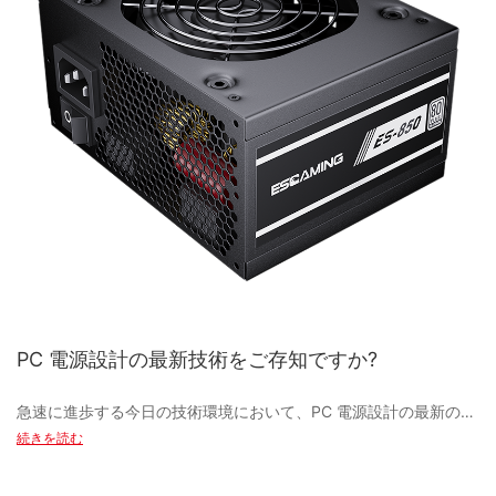
- PC電源サプライヤーの紹介
全体的に、ゲーミング PC ケースの進化は、冷却技術、カスタマ
電源装置をより高いワット数のモデルにアップグレードすること
イズ オプション、製造手法の進歩など、さまざまな要因の組み合
PC電源サプライヤーへ
で、コンピュータ システムにこれらの高度なコンポーネントをサ
わせによって推進されてきました。 ゲーミング PC はますます強
ポートするのに十分な電力が確保され、電源装置の過負荷によっ
力かつ洗練されていくため、将来的にはさらに革新的なデザイン
て発生する可能性のあるシステム クラッシュやハードウェアの問
と機能が登場すると予想されます。 カジュアルゲーマーであって
コンピューターの構築またはアップグレードに関して、考慮すべ
題を防ぐことができます。 さらに、ワット数が高い電源装置を使
も、ハードコアな愛好家であっても、貴重なハードウェアを保護
き最も重要なコンポーネントの 1 つは電源ユニット (PSU) です。
用すると、コンポーネントへの電力供給がより安定して信頼性が
し、ゲーム体験を向上させるには、高品質のゲーミング PC ケー
PSU は、コンピューターのすべてのコンポーネントに必要な電力
高くなり、システム全体のパフォーマンスと寿命が向上します。
スが不可欠です。 ゲーミング セットアップに最適な品質の製品を
を供給し、スムーズで効率的な動作を保証する役割を果たしま
確実に手に入れるために、評判の良いゲーミング PC ケースのサ
す。 高性能 PC の需要の増加に伴い、PC 電源の市場は飛躍的に成
プライヤーとメーカーを探してください。
長し、このニッチな業界に対応する幅広いサプライヤーとメーカ
電源を定期的にアップグレードするもう 1 つの理由は、電源設計
ーが誕生しました。
における最新の技術的進歩を活用するためです。 電源技術は常に
進化しており、効率、信頼性、パフォーマンスを向上させるため
の新しい機能や改良が導入されています。
- ゲーミングPCケースのための最先端の素材とデザイン
この記事では、「PC 電源、電源サプライヤー、電源メーカー」と
PC 電源設計の最新技術をご存知ですか?
いうキーワードに焦点を当て、PC 電源サプライヤーを見つけるの
ゲームの世界では、ゲーマーが最高のゲーム体験を実現するため
に最適なオンライン プラットフォームについて説明します。 初心
信頼できる電源サプライヤまたは電源メーカーの新しい電源モデ
に、高性能の PC を持つことが不可欠です。 ゲーミング PC の重
急速に進歩する今日の技術環境において、PC 電源設計の最新のイ
者の PC ビルダーであっても、システムのアップグレードを検討
ルにアップグレードすることで、より高い効率評価、モジュラー
要なコンポーネントの 1 つはケースです。ケースは内部コンポー
ノベーションを常に把握しておくことは、パフォーマンスと効率
続きを読む
している熟練の愛好家であっても、電源のニーズを満たす信頼性
ケーブル設計、アクティブ力率補正、より優れた電圧調整などの
ネントを保護するだけでなく、セットアップ全体の美観にも重要
を最適化するために不可欠です。 モジュラー設計からデジタル電
が高く評判の良いサプライヤーを見つけることは不可欠です。
機能のメリットを享受できます。 これらの機能は、エネルギー消
な役割を果たします。 テクノロジーは常に進化しており、メーカ
源監視まで、デスクトップ コンピューティングの未来を形作る最