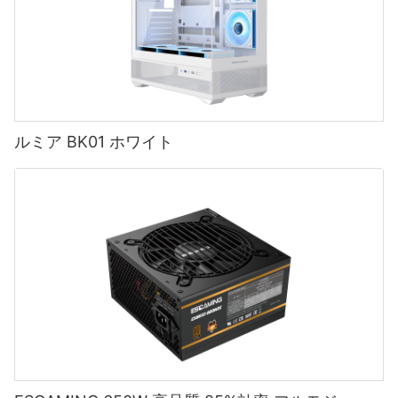
な兆候の 1 つは、システムが頻繁にクラッシュしたり再起動した
のすべてのコンポーネントに必要な電力を供給する役割を果たし
することで、電源の全体的な効率を向上させるのに役立ちます。
PC 電源供給業者を探す場合、消費者が選択できるオンライン プ
りすることです。 これは、電源装置がすべてのコンポーネントに
ます。 電源ユニットのサイズは、多くの場合ワット単位で測定さ
ケーブル管理は、ケース内部を整理し、空気の流れを改善するた
これにより、エネルギーの無駄が削減されるだけでなく、電源や
ラットフォームが多数あります。 この記事では、最も人気のある
十分な電力を供給できず、コンポーネントが予期せず故障したり
れ、システムに供給できる電力の量を示します。 PSU のサイズは
めに不可欠です。 メーカーは現在、ゲーマーがケーブルを効率的
その他のコンポーネントを電気の変動やサージから保護するのに
プラットフォームをいくつか比較し、コンピューターにとって信
シャットダウンしたりしたことが原因である可能性があります。
必ずしもパフォーマンスと直接相関しているわけではありません
に整理できるように、ケーブル配線チャネル、タイダウン、ベル
も役立ちます。
頼性が高く手頃な価格の電源オプションを見つけるのに最適なプ
通常の使用中にシステムを頻繁に再起動したりクラッシュが発生
が、PC に適した電源装置を選択する際に考慮すべき要素がいくつ
クロストラップを組み込んでいます。 ゲーミング PC ケースでは
ラットフォームを判断します。
したりする場合は、電源装置のアップグレードを検討する時期か
かあります。
空気の流れを改善することも優先事項であり、メーカーは追加の
もしれません。
ファンマウント、メッシュパネル、ダストフィルターなどの機能
全体として、PC 電源設計の最新テクノロジは、効率、信頼性、パ
ルミア BK01 ホワイト
を実装して、内部コンポーネントの最適な冷却を確保していま
フォーマンスの向上に重点を置いています。 電源メーカーは、現
PC 電源供給業者を見つけるための最も有名なオンライン プラッ
電源ユニットのサイズが PC のパフォーマンスに影響を及ぼす主
す。
代のコンピュータ システムの高まる需要を満たすために、常に製
トフォームの 1 つは Amazon です。 さまざまなメーカーから幅広
PC の電源装置のアップグレードが必要であることを示すもう 1 つ
な理由の 1 つは、システムのすべてのコンポーネントに十分な電
品の革新と改良に取り組んでいます。 PC 電源設計の最新の動向
い製品が販売されている Amazon は、コンピューター用の電源を
の兆候は、コンピューターが不安定になったり、動作が不安定に
力を供給する能力にあります。 ワット数容量が大きい大型の電源
を常に把握しておくことで、ユーザーはシステムがスムーズかつ
探している多くの消費者に人気の選択肢です。 Amazon を使用す
なったりする場合です。 これは、ランダムなフリーズ、予期しな
ユニットは、グラフィック カード、プロセッサ、ストレージ デバ
ゲーマーは競争力を維持するためにハードウェアを常にアップグ
効率的に動作していることを保証できます。
る主な利点の 1 つは、顧客のレビューや評価を読めることです。
いシャットダウン、または画面に奇妙なエラー メッセージがポッ
イスなどの電力を大量に消費するコンポーネントに、より多くの
レードしているため、拡張性はゲーミング PC ケースのもう 1 つ
これにより、購入前に十分な情報に基づいて決定を下すことがで
プアップ表示されるといった形で現れる可能性があります。 これ
電力を供給できます。 これにより、特にゲームやビデオ編集など
の重要な側面です。 メーカーは現在、ツール不要の拡張ベイ、モ
きます。 さらに、Amazon は迅速な配送とユーザーフレンドリー
らの問題は、システムの残りの部分に安定した一貫した電力出力
のリソースを大量に消費するタスクを実行するときに、PC の全体
ジュラー コンポーネント、大型のグラフィック カードや冷却ソリ
なインターフェースを提供しているため、すぐに電源が必要な人
を提供できない電源の障害によって発生する可能性があります。
的なパフォーマンスと安定性が向上します。
ューションのための十分なスペースを備えたケースを設計してい
- 電力効率とパフォーマンスの向上
にとって便利なオプションとなります。
信頼できる電源供給業者から提供される高品質の電源にアップグ
ます。 これにより、ゲーマーはコンポーネントをアップグレード
レードすると、これらの問題を軽減し、コンピューターの全体的
するたびに新しいケースを購入することなく、セットアップをカ
近年、PC 電源設計の世界では、電力効率とパフォーマンスが大き
な安定性を向上させることができます。
さらに、電源ユニットの容量を大きくすると、PC の効率にも良い
スタマイズできます。
く進歩しました。 これは、より強力でエネルギー効率の高いコン
PC 電源供給業者を見つけるためのもう 1 つの人気のオンライン
影響を与える可能性があります。 電源装置は通常、最大負荷容量
ピューティング システムに対する需要の高まりによって推進され
プラットフォームは Newegg です。 コンピューターのハードウェ
の約 50% ～ 80% で動作しているときに効率が高くなります。 ワ
ています。 その結果、電源サプライヤーとメーカーは、これらの
アとアクセサリの幅広い品揃えで知られる Newegg は、多くのハ