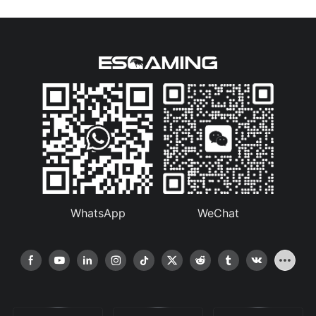
ゲーミング PC ケースの冷却技術における重要な進歩の 1 つは、
に、Reddit の r/PCSupplies のようなフォーラムでは、他の購入
維持することができます。
する際に考慮すべき重要な要素です。 電源装置の容量によって、
液体冷却システムの組み込みです。 液体冷却は、従来の空冷方式
者や業界の専門家からの貴重な洞察や推奨事項が得られます。
コンポーネントに供給できる電力量が決まります。容量の大きい
に比べて優れた冷却性能を備えているため、ゲーマーの間でます
全体的に、新しいテクノロジーが PC 電源装置に与える影響は明
PSU は、ハイエンドのグラフィック カード、複数のハード ドライ
ます人気が高まっています。 液体冷却システムは、液体冷却剤を
らかです。電源装置はこれまで以上に効率性、信頼性、汎用性が
ブ、オーバークロックされたプロセッサなど、より多くの電力を
使用してコンポーネントから熱を放散させることで、温度を低く
向上しています。 電源装置のサプライヤーとメーカーは、これら
結論として、使用するオンライン プラットフォームの選択は、PC
電源をアップグレードする前に考慮すべき要素
消費するハードウェアをサポートできます。
維持し、長時間のゲームセッション中によく問題になる過熱を防
の重要なコンポーネントの設計と製造の革新をリードし、最新の
電源サプライヤーを見つける際の成功に大きく影響する可能性が
ぐことができます。
コンピューティング システムの電力ニーズがパフォーマンスと信
あります。 Alibaba のような包括的なプラットフォームを選択す
PC の電源をアップグレードする場合、アップグレードを決定する
頼性の最高基準で満たされるようにしています。
る場合でも、Amazon のようなよりユーザーフレンドリーなオプ
前に考慮すべき要素がいくつかあります。 電源の容量からコンポ
ハードウェアの互換性に関しては、電源容量が PC の構築の成否
ションを選択する場合でも、特定のニーズに最適なサプライヤー
ーネントの品質まで、最終決定を下す前にすべての選択肢を比較
を左右する可能性があります。 ハードウェアに対して容量が不十
冷却技術におけるもうひとつの進歩は、高度なファン設計の採用
を見つけるために、各プラットフォームの機能と利点を考慮する
検討することが重要です。
分な PSU を選択した場合、安定性の問題、クラッシュ、さらには
です。 ゲーミング PC ケースのメーカーは、ブレードの設計を改
ことが重要です。 これらのプラットフォームで利用可能なリソー
コンポーネントの損傷が発生する可能性があります。 一方、容量
良し、より静かに動作する高性能ファンを実装してきました。 こ
- ゲーミングPCの電源設計のトレンド
スとツールを利用することで、検索を合理化し、評判の良い PC
が大きすぎる電源ユニットはお金の無駄になる可能性があり、PC
れらのファンはケース全体に空気を効率的に移動させ、高負荷時
電源メーカーを簡単に見つけることができます。
電源装置をアップグレードする前に考慮すべき最初の要素の 1 つ
ケース内で不要なスペースを占有する可能性があります。
でもコンポーネントを冷たい状態に保ちます。 さらに、一部のゲ
近年、ゲーミング PC の世界では電源設計が大きく進歩しまし
は、PC に必要な全体的な容量です。 ほとんどの電源装置はワッ
ーミング PC ケースには RGB 照明機能が搭載されており、ケース
た。 テクノロジーが進化し続けるにつれ、より効率的で強力なコ
WhatsApp
WeChat
ト数で定格されており、ワット数が高いほどシステムに多くの電
の美観が向上するだけでなく、カスタマイズ可能な冷却オプショ
ンポーネントに対する需要はこれまで以上に高まっています。 電
力を供給できます。 プロセッサ、グラフィック カード、その他の
電源装置がハードウェアと互換性があることを確認するには、コ
ンも提供されます。
源メーカーはこうしたトレンドに素早く適応し、ゲーマーのニー
- オンラインで最適なPC電源サプライヤーを選ぶためのヒント
追加周辺機器を含む PC コンポーネントの電力要件を決定するこ
ンポーネントの電力要件を計算し、十分な容量を持つ PSU を選択
ズを満たす革新的なソリューションを提供しています。
とが重要です。 これは、電源のアップグレードに適切なワット数
することが重要です。 ほとんどの電源供給業者および製造業者
オンラインで最適な PC 電源サプライヤーを選択する場合、考慮
を決定するのに役立ちます。
は、ビルドに推奨されるワット数を判断するのに役立つ計算機を
さらに、ゲーミング PC ケースメーカーにとって、エアフローの
すべき重要な要素がいくつかあります。 市場には数多くの選択肢
自社の Web サイトで提供しています。
最適化は最優先事項となっています。 通気口とエアフィルターを
ゲーミング PC の電源設計における主要なトレンドの 1 つは、よ
があるため、どのサプライヤーが最も競争力のある価格で最高品
戦略的に配置することで、メーカーはケース内への冷気の流れを
り効率的で持続可能なオプションへの移行です。 エネルギー消費