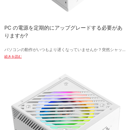
きました。 この記事では、ゲーミング PC ケースの最新の製造技
術と、それがゲーミングに欠かせないこのアクセサリの進化にど
のように影響を与えてきたかについて説明します。
PC の電源を定期的にアップグレードする必要があ
ゲーミング PC ケースの進化を推進する主な要因の 1 つは、より
りますか?
強力で効率的な冷却システムの需要です。 ゲーミング PC が高性
能になるにつれて、発生する熱も増加し、パフォーマンスの低下
パソコンの動作がいつもより遅くなっていませんか？突然シャッ
やハードウェアの故障につながる可能性があります。 これに対抗
トダウンしたりフリーズしたりしていませんか？PCの電源をアッ
続きを読む
するために、ゲーミング PC ケースメーカーは、液体冷却システ
プグレードする時期かもしれません。 この記事では、電源装置を
ムや高度な気流設計などの革新的な冷却ソリューションを開発し
定期的にアップグレードすることの重要性と、それがコンピュー
ました。 これらのテクノロジーは、ゲーミング PC をスムーズに
ターのパフォーマンスと寿命をどのように向上させるかについて
動作させ、激しいゲームセッション中も最適なパフォーマンスを
説明します。 新しい電源装置への交換時期を示す兆候と、このア
確保するのに役立ちます。
ップグレードを行う利点について詳しく説明します。
冷却システムに加えて、ゲーミング PC ケースのメーカーは、美
観とカスタマイズ オプションにも重点を置いています。 多くのゲ
電源アップグレードの重要性
ーマーは自分のゲーム環境を誇りに思っており、自分の個性や好
みを PC に反映させたいと考えています。 ゲーミング PC ケース
テクノロジーが急速に進歩し続けるにつれ、多くのコンピュータ
には現在、さまざまなデザイン、色、サイズがあり、ゲーマーは
ー ユーザーは、PC の電源を定期的にアップグレードする必要が