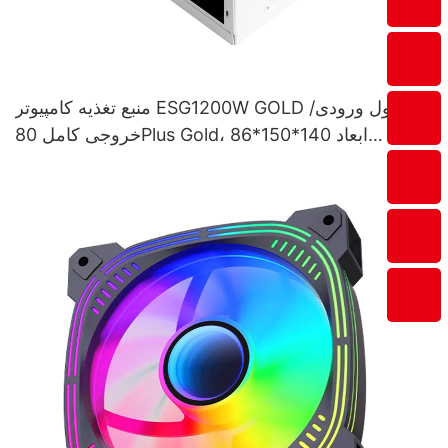
منبع تغذیه کامپیوتر ESG1200W GOLD با ماژول ورودی/
خروجی کامل 80Plus Gold، ابعاد 140*150*86
میلی‌متر، 1200 وات