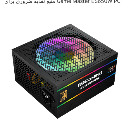
منبع تغذیه ضروری برای Game Master ES650W PC