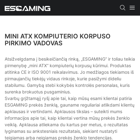
MINI ATX KOMPIUTERIO KORPUSO
PIRKIMO VADOVAS
Atsižvelgdama į besikeičiančią rinką, „ESGAMING“ ir toliau teikia
pirmenybę „mini ATX“ kompiuterių korpusų kūrimui. Produktas
atitinka CE ir ISO 9001 reikalavimus. Jo medžiagos tiekiamos iš
pirmaujančių tiekėjų vidaus rinkoje, kurie pasižymi dideliu
stabilumu. Gamybą stebi kokybės kontrolės personalas, kuris
surenka brokuotus pusgaminius.
Svarbų grįžtamąjį ryšį apie tai, kaip mūsų esami klientai patiria
ESGAMING prekės ženklą, gauname reguliariai atlikdami klientų
apklausas ir vertindami. Apklausos tikslas – suteikti mums
informacijos apie tai, kaip klientai vertina mūsų prekės ženklo
veiklą. Apklausa atliekama du kartus per metus, o rezultatas
lyginamas su ankstesniais rezultatais, siekiant nustatyti
teigiamas arba neigiamas prekės ženklo tendencijas.