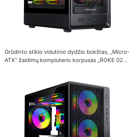
Grūdinto stiklo vidutinio dydžio bokštas, „Micro-
ATX“ žaidimų kompiuterio korpusas „ROKE 02
TG“