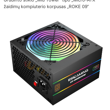
žaidimų kompiuterio korpusas „ROKE 09“