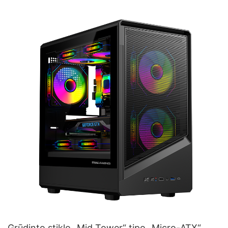
Grūdinto stiklo „Mid Tower“ tipo „Micro-ATX“