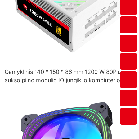
Gamyklinis 140 * 150 * 86 mm 1200 W 80Plus
aukso pilno modulio IO jungiklio kompiuterio
maitinimo šaltinis ESG1200 W GOLD