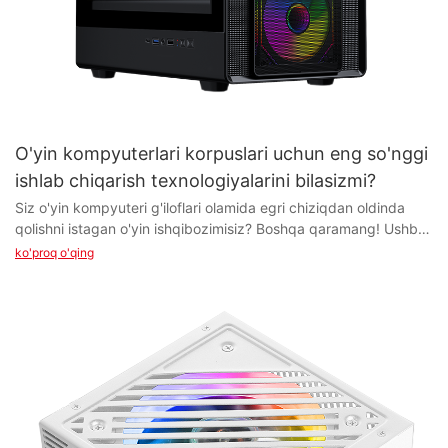
O'yin kompyuterlari korpuslari uchun eng so'nggi
ishlab chiqarish texnologiyalarini bilasizmi?
Siz o'yin kompyuteri g'iloflari olamida egri chiziqdan oldinda
qolishni istagan o'yin ishqibozimisiz? Boshqa qaramang! Ushbu
maqolada biz o'yin kompyuterlari korpuslarining dizayni va
ko'proq o'qing
funksionalligini inqilob qiladigan eng yangi ishlab chiqarish
texnologiyalarini o'rganamiz. Ilg'or sovutish tizimlaridan RGB
yoritgichlarigacha va undan tashqari, ushbu zamonaviy
texnologiyalar o'yin sozlamalarini keyingi bosqichga qanday
olib borayotganini bilib oling. Oʻyin kompyuteri korpusi
texnologiyasidagi soʻnggi yangiliklardan xabardor boʻling va
oʻyin tajribangizni oshiring.
- O'yin kompyuterlari korpuslarining evolyutsiyasiga kirish O'yin