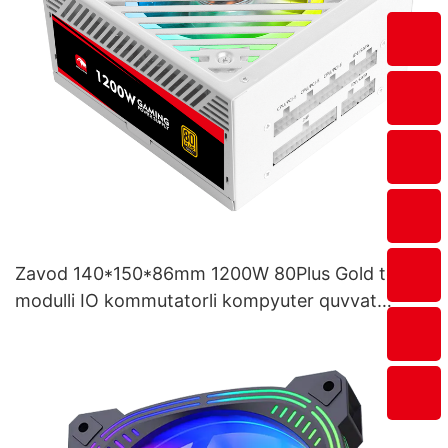
Zavod 140*150*86mm 1200W 80Plus Gold to'liq
modulli IO kommutatorli kompyuter quvvat
manbai ESG1200W GOLD