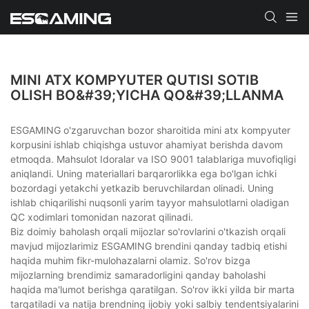
MINI ATX KOMPYUTER QUTISI SOTIB
OLISH BO&#39;YICHA QO&#39;LLANMA
ESGAMING o'zgaruvchan bozor sharoitida mini atx kompyuter
korpusini ishlab chiqishga ustuvor ahamiyat berishda davom
etmoqda. Mahsulot Idoralar va ISO 9001 talablariga muvofiqligi
aniqlandi. Uning materiallari barqarorlikka ega bo'lgan ichki
bozordagi yetakchi yetkazib beruvchilardan olinadi. Uning
ishlab chiqarilishi nuqsonli yarim tayyor mahsulotlarni oladigan
QC xodimlari tomonidan nazorat qilinadi.
Biz doimiy baholash orqali mijozlar so'rovlarini o'tkazish orqali
mavjud mijozlarimiz ESGAMING brendini qanday tadbiq etishi
haqida muhim fikr-mulohazalarni olamiz. So'rov bizga
mijozlarning brendimiz samaradorligini qanday baholashi
haqida ma'lumot berishga qaratilgan. So'rov ikki yilda bir marta
tarqatiladi va natija brendning ijobiy yoki salbiy tendentsiyalarini