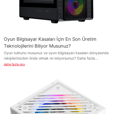
Oyun Bilgisayar Kasaları İçin En Son Üretim
Teknolojilerini Biliyor Musunuz?
Oyun tutkunu musunuz ve oyun bilgisayarı kasaları dünyasında
rakiplerinizden önde olmak mı istiyorsunuz? Daha fazla
aramayın! Bu yazıda, oyun bilgisayarı kasalarının tasarım ve
daha fazla oku
işlevselliğinde devrim yaratan en yeni üretim teknolojilerini
inceleyeceğiz. Gelişmiş soğutma sistemlerinden RGB
aydınlatmaya ve daha fazlasına kadar, bu son teknolojilerin
oyun kurulumlarını nasıl bir üst seviyeye taşıdığını keşfedin.
Oyun bilgisayarı kasa teknolojisindeki en son yeniliklerle bilgi
sahibi olun ve oyun deneyiminizi bir üst seviyeye taşıyın.
- Oyun Bilgisayarı Kasalarının Evrimine Giriş Oyun Bilgisayarı
Kasalarının Evrimine