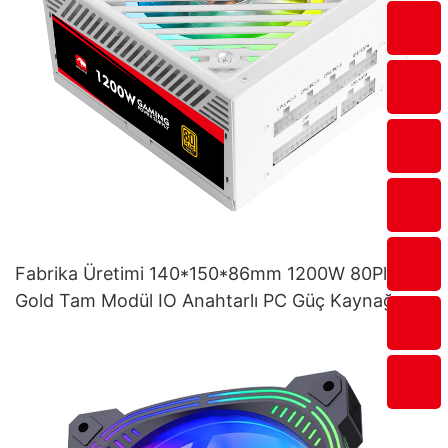
Fabrika Üretimi 140*150*86mm 1200W 80Plus
Gold Tam Modül IO Anahtarlı PC Güç Kaynağı
ESG1200W GOLD