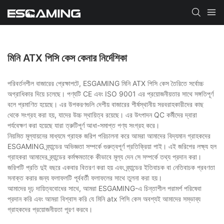
মিনি ATX পিসি কেস কেনার নির্দেশিকা
পরিবর্তনশীল বাজারের প্রেক্ষাপটে, ESGAMING মিনি ATX পিসি কেস তৈরিতে সর্বোচ্চ
অগ্রাধিকার দিয়ে চলেছে। পণ্যটি CE এবং ISO 9001 এর প্রয়োজনীয়তার সাথে সঙ্গতিপূর্ণ
বলে প্রমাণিত হয়েছে। এর উপকরণগুলি দেশীয় বাজারের শীর্ষস্থানীয় সরবরাহকারীদের কাছ
থেকে সংগ্রহ করা হয়, যাদের উচ্চ স্থায়িত্ব রয়েছে। এর উৎপাদন QC কর্মীদের দ্বারা
পর্যবেক্ষণ করা হয়েছে যারা ত্রুটিপূর্ণ আধা-সমাপ্ত পণ্য সংগ্রহ করে।
নিয়মিত মূল্যায়নের মাধ্যমে গ্রাহক জরিপ পরিচালনা করে আমরা আমাদের বিদ্যমান গ্রাহকদের
ESGAMING ব্র্যান্ডের অভিজ্ঞতা সম্পর্কে গুরুত্বপূর্ণ প্রতিক্রিয়া পাই। এই জরিপের লক্ষ্য হল
গ্রাহকরা আমাদের ব্র্যান্ডের কর্মক্ষমতাকে কীভাবে মূল্য দেন সে সম্পর্কে তথ্য প্রদান করা।
জরিপটি প্রতি দুই বছরে একবার বিতরণ করা হয় এবং ব্র্যান্ডের ইতিবাচক বা নেতিবাচক প্রবণতা
সনাক্ত করার জন্য ফলাফলটি পূর্ববর্তী ফলাফলের সাথে তুলনা করা হয়।
আমাদের দৃঢ় দায়িত্ববোধের সাথে, আমরা ESGAMING-এ চিন্তাশীল পরামর্শ পরিষেবা
প্রদান করি এবং আমরা বিশ্বাস করি যে মিনি atx পিসি কেস অবশ্যই আমাদের সম্ভাব্য
গ্রাহকদের প্রয়োজনীয়তা পূরণ করবে।