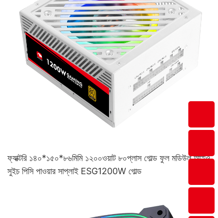
ফ্যাক্টরি ১৪০*১৫০*৮৬মিমি ১২০০ওয়াট ৮০প্লাস গোল্ড ফুল মডিউল আইও
সুইচ পিসি পাওয়ার সাপ্লাই ESG1200W গোল্ড