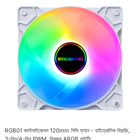
RGB01 কাস্টমাইজেবল 120mm পিসি ফ্যান - হাইড্রোলিক বিয়ারিং,
3-পিন/4-পিন PWM, প্রিজম ARGB লাইটিং