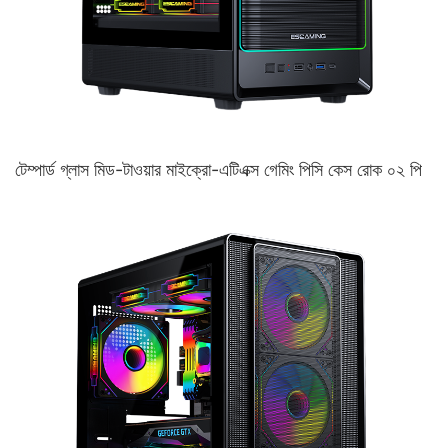
টেম্পার্ড গ্লাস মিড-টাওয়ার মাইক্রো-এটিএক্স গেমিং পিসি কেস রোক ০২ পি