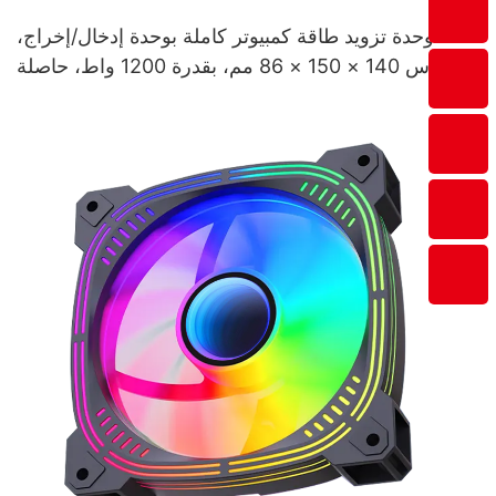
وحدة تزويد طاقة كمبيوتر كاملة بوحدة إدخال/إخراج،
مقاس 140 × 150 × 86 مم، بقدرة 1200 واط، حاصلة
على شهادة 80Plus Gold، ESG1200W GOLD، مصنعية.