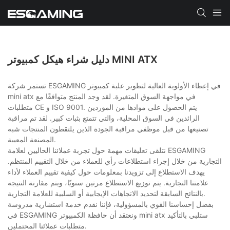
دليل شراء هيكل كمبيوتر MINI ATX
تستمر شركة ESGAMING في إعطاء الأولوية العالية لتطوير علبة كمبيوتر
mini atx في مواجهة السوق المتغيرة. لقد وجد المنتج متوافقًا مع
متطلبات CE و ISO 9001. يتم الحصول على موادها من الموردين
الرائدين في السوق المحلية، والتي تتمتع بثبات كبير. لقد تم مراقبة
تصنيعها من قبل موظفي مراقبة الجودة الذين يلتقطون المنتجات شبه
المصنعة المعيبة.
نتلقى تعليقات مهمة حول تجربة عملائنا الحاليين لعلامة ESGAMING
التجارية من خلال إجراء استطلاعات رأي للعملاء من خلال التقييم المنتظم.
يهدف الاستطلاع إلى تزويدنا بمعلومات حول كيفية تقييم العملاء لأداء
علامتنا التجارية. يتم توزيع الاستطلاع مرتين سنويًا، ويتم مقارنة النتيجة
بالنتائج السابقة لتحديد الاتجاهات الإيجابية أو السلبية للعلامة التجارية.
بفضل إحساسنا القوي بالمسؤولية، فإننا نقدم خدمة استشارية مدروسة
في ESGAMING ونعتقد أن حافظة الكمبيوتر mini atx ستلبي بالتأكيد
متطلبات عملائنا المحتملين.