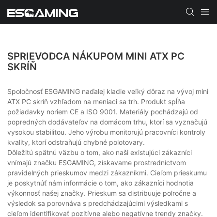
SPRIEVODCA NÁKUPOM MINI ATX PC
SKRÍŇ
Spoločnosť ESGAMING naďalej kladie veľký dôraz na vývoj mini
ATX PC skríň vzhľadom na meniaci sa trh. Produkt spĺňa
požiadavky noriem CE a ISO 9001. Materiály pochádzajú od
popredných dodávateľov na domácom trhu, ktorí sa vyznačujú
vysokou stabilitou. Jeho výrobu monitorujú pracovníci kontroly
kvality, ktorí odstraňujú chybné polotovary.
Dôležitú spätnú väzbu o tom, ako naši existujúci zákazníci
vnímajú značku ESGAMING, získavame prostredníctvom
pravidelných prieskumov medzi zákazníkmi. Cieľom prieskumu
je poskytnúť nám informácie o tom, ako zákazníci hodnotia
výkonnosť našej značky. Prieskum sa distribuuje polročne a
výsledok sa porovnáva s predchádzajúcimi výsledkami s
cieľom identifikovať pozitívne alebo negatívne trendy značky.